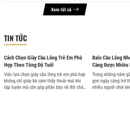
Xem tất cả
TIN TỨC
06-08-2026 11:06
04-08-2026 17:24
Cách Chọn Giày Cầu Lông Trẻ Em Phù
Balo Cầu Lông Nh
Hợp Theo Từng Độ Tuổi
Càng Được Nhiều 
Việc lựa chọn giày cầu lông trẻ em phù hợp
Trong những năm gầ
không chỉ giúp bé cảm thấy thoải mái khi
gọn ngày càng trở t
tập luyện mà còn góp phần bảo vệ đôi chân
nhiều người chơi yêu
trong giai đoạn phát triển. Tuy nhiên, không
dụng, dễ mang theo
ít phụ huynh vẫn băn khoăn nê...
sử dụng hằng ngày. 