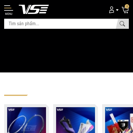
0
MENU
Xem chi tiết