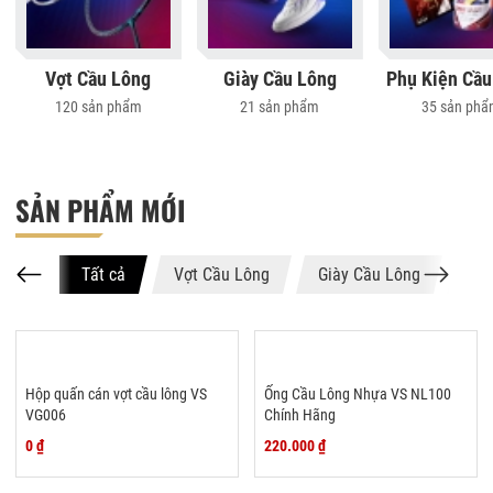
Vợt Cầu Lông
Giày Cầu Lông
Phụ Kiện Cầu
120 sản phẩm
21 sản phẩm
35 sản ph
SẢN PHẨM MỚI
Tất cả
Vợt Cầu Lông
Giày Cầu Lông
Phụ
Hộp quấn cán vợt cầu lông VS
Ống Cầu Lông Nhựa VS NL100
VG006
Chính Hãng
0 ₫
220.000 ₫