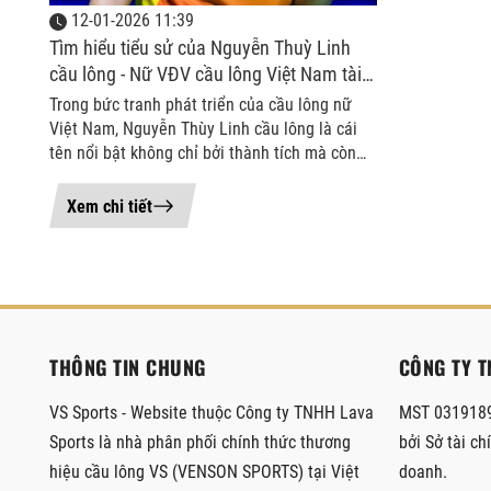
12-01-2026 11:39
Tìm hiểu tiểu sử của Nguyễn Thuỳ Linh
cầu lông - Nữ VĐV cầu lông Việt Nam tài
năng
Trong bức tranh phát triển của cầu lông nữ
Việt Nam, Nguyễn Thùy Linh cầu lông là cái
tên nổi bật không chỉ bởi thành tích mà còn
bởi hành trình vươn lên đầy bền bỉ và kỷ
luật. Sự nghiệp của cô được x...
Xem chi tiết
THÔNG TIN CHUNG
CÔNG TY T
VS Sports - Website thuộc Công ty TNHH Lava
MST 0319189
Sports là nhà phân phối chính thức thương
bởi Sở tài c
hiệu cầu lông VS (VENSON SPORTS) tại Việt
doanh.