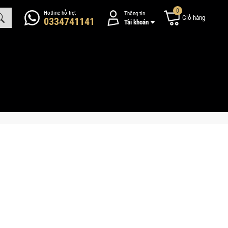
0
Hotline hỗ trợ:
Thông tin
Giỏ hàng
0334741141
Tài khoản