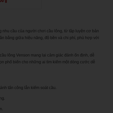
00 ₫
 nhu cầu của người chơi cầu lông, từ tập luyện cơ bản
ân bằng giữa hiệu năng, độ bền và chi phí, phù hợp với
cầu lông Venson mang lại cảm giác đánh ổn định, dễ
 chọn phổ biến cho những ai tìm kiếm một dòng cước dễ
nh tấn công lẫn kiểm soát cầu.
ng.
n.