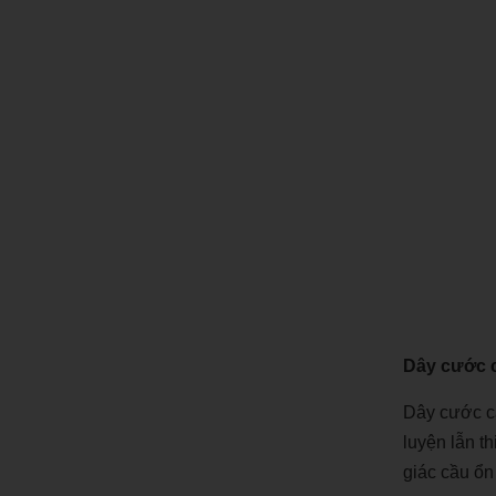
Dây cước 
Dây cước c
luyện lẫn t
giác cầu ổn 