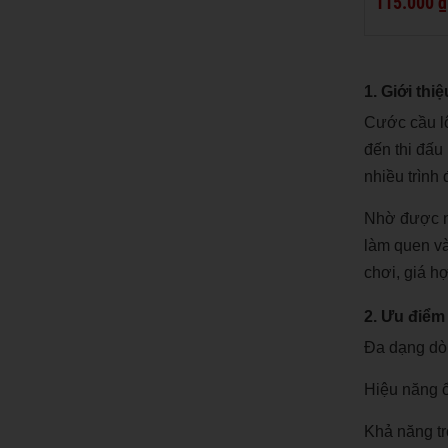
115.000 ₫
1. Giới thi
Cước cầu l
đến thi đấu
nhiều trình
Nhờ được ng
làm quen và
chơi, giá h
2. Ưu điểm
Đa dạng dòn
Hiệu năng ổ
Khả năng tr