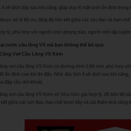
ít xê dịch dây sau khi căng, giúp duy trì mặt lưới ổn định trong t
được xử lý tối ưu, tăng độ liên kết giữa các sợi đan và hạn chế 
ợp lý, phù hợp với người chơi phong trào, người mới tập luyện
loại cước cầu lông VS mà bạn không thể bỏ qua
Căng Vợt Cầu Lông VS Kirin
ng vợt cầu lông VS Kirin
có đường kính 0.68 mm, phù hợp với 
độ ổn định cao khi thi đấu. Nhờ đặc tính ít xê dịch sau khi căng
a đập cầu dứt khoát.
ng vợt cầu lông VS Kirin sở hữu mức giá hợp lý, độ bền tốt v
n kết giữa các sợi đan, hạn chế trượt dây và cải thiện khả năng 