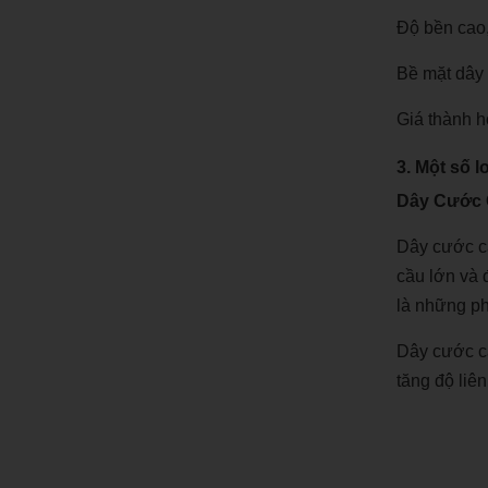
Độ bền cao, 
Bề mặt dây 
Giá thành h
3. Một số 
Dây Cước 
Dây cước că
cầu lớn và 
là những ph
Dây cước că
tăng độ liê