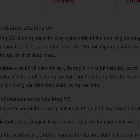
110.000 ₫
110.0
ệu về cước cầu lông VS
ông VS
là dòng phụ kiện được phát triển nhằm đáp ứng đa dạng
 phong trào. Các sản phẩm cước của Venson tập trung vào sự c
 độ người chơi khác nhau.
hiên cứu kỹ về cấu trúc sợi, đường kính và bề mặt dây, cước 
 duy trì hiệu suất tốt trong suốt quá trình sử dụng. Đây là lựa
ợp lý nhưng vẫn đảm bảo chất lượng trên sân.
 nổi bật của cước cầu lông VS
g cước với nhiều đường kính khác nhau, phù hợp cho cả lối đá
n định, cho cảm giác tiếp cầu rõ ràng và dễ làm quen khi sử dụ
ợ lực và độ nảy tốt, hỗ trợ người chơi tạo lực đánh hiệu quả hơ