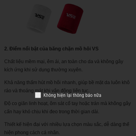
2. Điểm nổi bật của băng chặn mồ hôi VS
Chất liệu mềm mại, êm ái, an toàn cho da và không gây
kích ứng khi sử dụng thường xuyên.
Khả năng thấm hút mồ hôi nhanh, giúp bề mặt da luôn khô
ráo và thoáng mát khi vận động liên tục.
Không hiện lại thông báo nữa
Độ co giãn linh hoạt, ôm sát cổ tay hoặc trán mà không gây
cấn hay khó chịu khi đeo trong thời gian dài.
Thiết kế hiện đại với nhiều lựa chọn màu sắc, dễ dàng thể
hiện phong cách cá nhân.