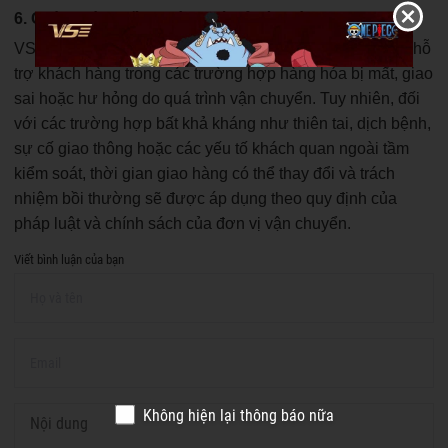
6. Chính sách bồi thường và xử lý phát sinh
VS Sports cam kết phối hợp cùng đơn vị vận chuyển để hỗ
trợ khách hàng trong các trường hợp hàng hóa bị mất, giao
sai hoặc hư hỏng do quá trình vận chuyển. Tuy nhiên, đối
với các trường hợp bất khả kháng như thiên tai, dịch bệnh,
sự cố giao thông hoặc các yếu tố khách quan ngoài tầm
kiểm soát, thời gian giao hàng có thể thay đổi và trách
nhiệm bồi thường sẽ được áp dụng theo quy định của
pháp luật và chính sách của đơn vị vận chuyển.
Viết bình luận của bạn
Không hiện lại thông báo nữa