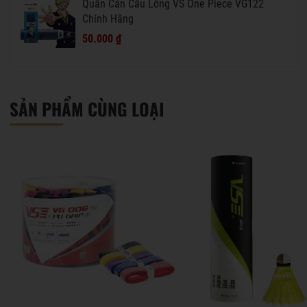
Quấn Cán Cầu Lông VS One Piece VG122
Chính Hãng
50.000 ₫
SẢN PHẨM CÙNG LOẠI