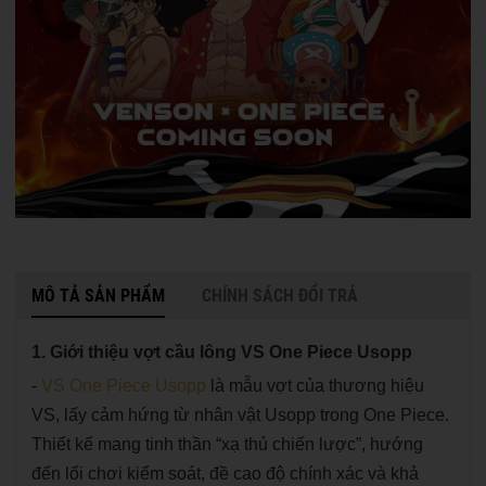
MÔ TẢ SẢN PHẨM
CHÍNH SÁCH ĐỔI TRẢ
1. Giới thiệu vợt cầu lông VS One Piece Usopp
-
VS One Piece Usopp
là mẫu vợt của thương hiệu
VS, lấy cảm hứng từ nhân vật Usopp trong One Piece.
Thiết kế mang tinh thần “xạ thủ chiến lược”, hướng
đến lối chơi kiểm soát, đề cao độ chính xác và khả