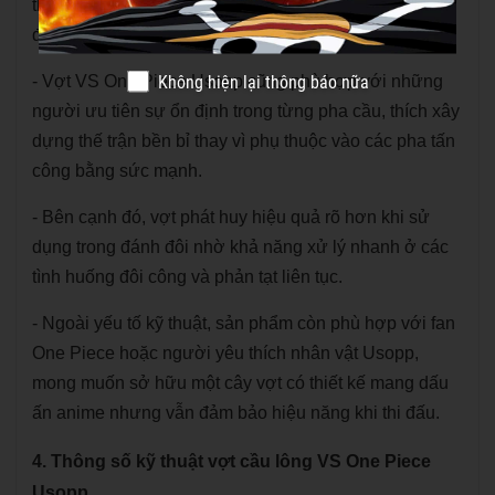
theo đuổi lối đánh kiểm soát, thiên về chiến thuật và
điều tiết nhịp độ trận đấu.
Không hiện lại thông báo nữa
- Vợt VS One Piece Usopp cũng phù hợp với những
người ưu tiên sự ổn định trong từng pha cầu, thích xây
dựng thế trận bền bỉ thay vì phụ thuộc vào các pha tấn
công bằng sức mạnh.
- Bên cạnh đó, vợt phát huy hiệu quả rõ hơn khi sử
dụng trong đánh đôi nhờ khả năng xử lý nhanh ở các
tình huống đôi công và phản tạt liên tục.
- Ngoài yếu tố kỹ thuật, sản phẩm còn phù hợp với fan
One Piece hoặc người yêu thích nhân vật Usopp,
mong muốn sở hữu một cây vợt có thiết kế mang dấu
ấn anime nhưng vẫn đảm bảo hiệu năng khi thi đấu.
4. Thông số kỹ thuật vợt cầu lông VS One Piece
Usopp