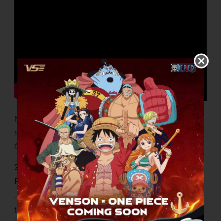
Ngoài ra, người chơi có thể xem thêm các mẫu cùng
series như
VS One Piece Luffy
và
VS One Piece Zoro
để có thêm lựa chọn đa dạng hơn.
3. Đối tượng phù hợp với vợt cầu lông VS One
Piece Usopp
- Cây vợt phù hợp với người chơi phong trào đang
trong giai đoạn nâng trình và người chơi trung cấp