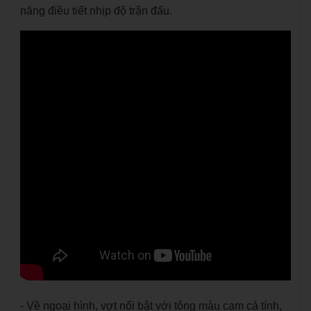
năng điều tiết nhịp độ trận đấu.
- Về ngoại hình, vợt nổi bật với tông màu cam cá tính,