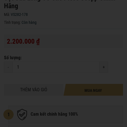
Hãng
Mã:
VS282-178
Tình trạng:
Còn hàng
2.200.000 ₫
Số lượng:
-
+
THÊM VÀO GIỎ
MUA NGAY
1
Cam kết chính hãng 100%