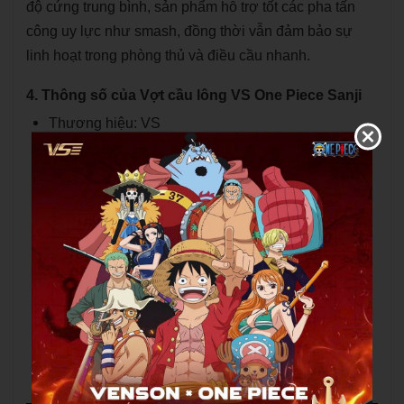
độ cứng trung bình, sản phẩm hỗ trợ tốt các pha tấn
công uy lực như smash, đồng thời vẫn đảm bảo sự
linh hoạt trong phòng thủ và điều cầu nhanh.
4. Thông số của Vợt cầu lông VS One Piece Sanji
Thương hiệu: VS
Màu sắc: Đen/Vàng
Điểm cân bằng: 295 ± 3 mm (Hơi nặng đầu)
Chất liệu khung: 30T Mitsubishi Carbon Sheet
Cấu trúc khung: 2in1 Speed Frame (Diamond +
Aero)
Độ cứng: Trung bình
Đũa vợt cầu lông VS One Piece Sanji: 6840 HST
Độ cứng thân vợt: Trung bình
Trọng lượng: 4U
Cán cầm: G6
Mức căng: 22-30lbs