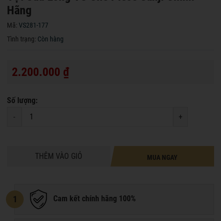
Hãng
Mã:
VS281-177
Tình trạng:
Còn hàng
2.200.000 ₫
Số lượng:
-
+
THÊM VÀO GIỎ
MUA NGAY
1
Cam kết chính hãng 100%