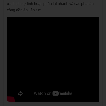
ưa thích sự linh hoạt, phản tạt nhanh và các pha tấn
công dồn ép liên tục.