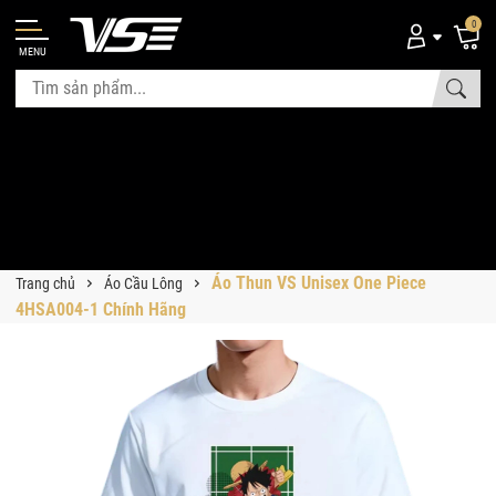
0
MENU
Áo Thun VS Unisex One Piece
Trang chủ
Áo Cầu Lông
4HSA004-1 Chính Hãng