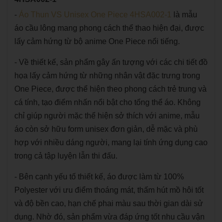
-
Áo Thun VS Unisex One Piece 4HSA002-1
là mẫu
áo cầu lông mang phong cách thể thao hiện đại, được
lấy cảm hứng từ bộ anime One Piece nổi tiếng.
- Về thiết kế, sản phẩm gây ấn tượng với các chi tiết đồ
họa lấy cảm hứng từ những nhân vật đặc trưng trong
One Piece, được thể hiện theo phong cách trẻ trung và
cá tính, tạo điểm nhấn nổi bật cho tổng thể áo. Không
chỉ giúp người mặc thể hiện sở thích với anime, mẫu
áo còn sở hữu form unisex đơn giản, dễ mặc và phù
hợp với nhiều dáng người, mang lại tính ứng dụng cao
trong cả tập luyện lẫn thi đấu.
- Bên cạnh yếu tố thiết kế, áo được làm từ 100%
Polyester với ưu điểm thoáng mát, thấm hút mồ hôi tốt
và độ bền cao, hạn chế phai màu sau thời gian dài sử
dụng. Nhờ đó, sản phẩm vừa đáp ứng tốt nhu cầu vận