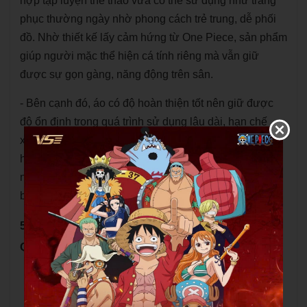
hợp tập luyện thể thao vừa có thể sử dụng như trang
phục thường ngày nhờ phong cách trẻ trung, dễ phối
đồ. Nhờ thiết kế lấy cảm hứng từ One Piece, sản phẩm
giúp người mặc thể hiện cá tính riêng mà vẫn giữ
được sự gọn gàng, năng động trên sân.
- Bên cạnh đó, áo có độ hoàn thiện tốt nên giữ được
độ ổn định trong quá trình sử dụng lâu dài, hạn chế
xuống form sau nhiều lần giặt. Đây là lựa chọn phù
hợp cho người chơi cần một sản phẩm vừa đáp ứng
nhu cầu vận động vừa đảm bảo yếu tố thẩm mỹ và độ
bền theo thời gian.
5. Chính sách đổi trả sản phẩm
Quy định chung
Khách hàng được hỗ trợ đổi/trả sản phẩm trong
thời gian quy định nếu sản phẩm không đúng mô