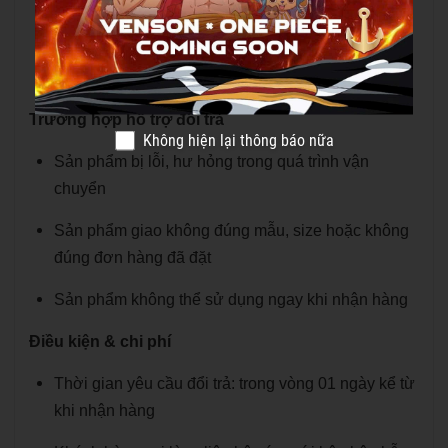
tả, sai mẫu hoặc gặp lỗi do nhà sản xuất.
Sản phẩm đổi/trả phải còn nguyên tem, chưa qua
sử dụng và còn nguyên trong bao bì ban đầu.
Trường hợp hỗ trợ đổi trả
Không hiện lại thông báo nữa
Sản phẩm bị lỗi, hư hỏng trong quá trình vận
chuyển
Sản phẩm giao không đúng mẫu, size hoặc không
đúng đơn hàng đã đặt
Sản phẩm không thể sử dụng ngay khi nhận hàng
Điều kiện & chi phí
Thời gian yêu cầu đổi trả: trong vòng 01 ngày kể từ
khi nhận hàng