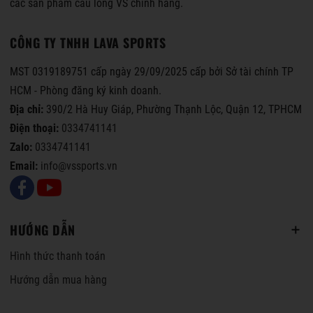
các sản phẩm cầu lông VS chính hãng.
CÔNG TY TNHH LAVA SPORTS
MST 0319189751 cấp ngày 29/09/2025 cấp bởi Sở tài chính TP
HCM - Phòng đăng ký kinh doanh.
Địa chỉ:
390/2 Hà Huy Giáp, Phường Thạnh Lộc, Quận 12, TPHCM
Điện thoại:
0334741141
Zalo:
0334741141
Email:
info@vssports.vn
HƯỚNG DẪN
Hình thức thanh toán
Hướng dẫn mua hàng