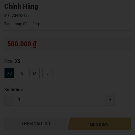
Chính Hãng
Mã:
VS410-183
Tình trạng:
Còn hàng
500.000 ₫
Size:
XS
XS
S
M
L
Số lượng:
-
+
THÊM VÀO GIỎ
MUA NGAY