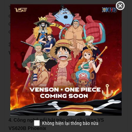
Thoáng khí, dễ chịu khi vận động liên tục: Thân giày
cầu lông VS VS620B Phoenix
giúp duy trì độ bền,
đồng thời tăng khả năng lưu thông không khí, giảm
cảm giác bí nóng trong quá trình vận động.
3. Thông số kỹ thuật của giày cầu lông VS
VS620B Phoenix
Thân giày cầu lông VS VS620B Phoenix: Da PU
cao cấp
Đệm giày: Đệm giảm chấn siêu tốt
Đế giữa: Tấm Carbon chống xoắn
Đế giày: Đế kép siêu bám
4. Công nghệ nổi bật trên giày cầu lông VS
Không hiện lại thông báo nữa
VS620B Phoenix