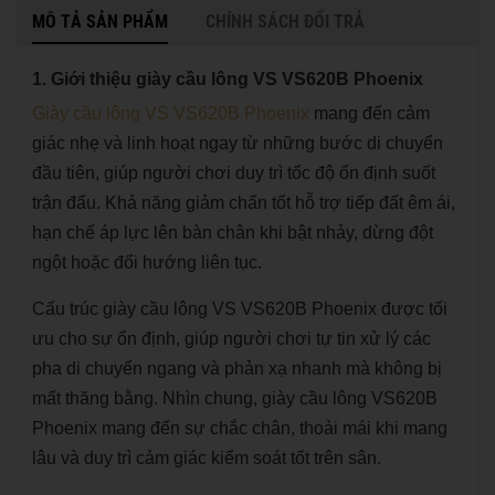
MÔ TẢ SẢN PHẨM
CHÍNH SÁCH ĐỔI TRẢ
1. Giới thiệu giày cầu lông VS VS620B Phoenix
Giày cầu lông VS VS620B Phoenix
mang đến cảm
giác nhẹ và linh hoạt ngay từ những bước di chuyển
đầu tiên, giúp người chơi duy trì tốc độ ổn định suốt
trận đấu. Khả năng giảm chấn tốt hỗ trợ tiếp đất êm ái,
hạn chế áp lực lên bàn chân khi bật nhảy, dừng đột
ngột hoặc đổi hướng liên tục.
Cấu trúc giày cầu lông VS VS620B Phoenix được tối
ưu cho sự ổn định, giúp người chơi tự tin xử lý các
pha di chuyển ngang và phản xạ nhanh mà không bị
mất thăng bằng. Nhìn chung, giày cầu lông VS620B
Phoenix mang đến sự chắc chân, thoải mái khi mang
lâu và duy trì cảm giác kiểm soát tốt trên sân.