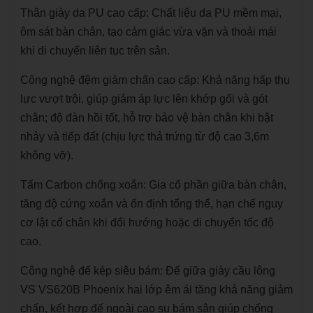
Thân giày da PU cao cấp: Chất liệu da PU mềm mại,
ôm sát bàn chân, tạo cảm giác vừa vặn và thoải mái
khi di chuyển liên tục trên sân.
Công nghệ đệm giảm chấn cao cấp: Khả năng hấp thụ
lực vượt trội, giúp giảm áp lực lên khớp gối và gót
chân; độ đàn hồi tốt, hỗ trợ bảo vệ bàn chân khi bật
nhảy và tiếp đất (chịu lực thả trứng từ độ cao 3,6m
không vỡ).
Tấm Carbon chống xoắn: Gia cố phần giữa bàn chân,
tăng độ cứng xoắn và ổn định tổng thể, hạn chế nguy
cơ lật cổ chân khi đổi hướng hoặc di chuyển tốc độ
cao.
Công nghệ đế kép siêu bám: Đế giữa giày cầu lông
VS VS620B Phoenix hai lớp êm ái tăng khả năng giảm
chấn, kết hợp đế ngoài cao su bám sân giúp chống