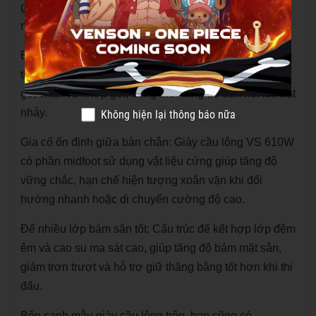
giúp giày ôm sát form chân, tạo cảm giác chắc chắn
nhưng vẫn dễ chịu khi di chuyển liên tục trên sân.
Đệm giảm lực tối ưu: Lớp đệm được thiết kế để hấp
thụ và phân tán lực khi tiếp đất, hỗ trợ giảm áp lực lên
gót chân và khớp gối, đồng thời tăng độ đàn hồi khi bật
nhảy.
Không hiện lại thông báo nữa
Gia cố ổn định giữa bàn chân: Giày cầu lông VS 610W
có phần midfoot sử dụng vật liệu cứng giúp tăng độ
vững chắc, hạn chế hiện tượng xoắn vặn khi đổi
hướng nhanh hoặc di chuyển cường độ cao.
Đế nhiều lớp bám sân tốt: Cấu trúc đế kết hợp lớp đệm
êm và cao su ma sát cao, giúp tăng độ bám mặt sân,
giảm trơn trượt và hỗ trợ giữ thăng bằng tốt hơn khi thi
đấu.
Bên cạnh mẫu giày cầu lông trên, bạn cũng có