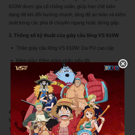
610W được gia cố chống xoắn, giúp hạn chế biến
dạng đế khi đổi hướng nhanh, tăng độ an toàn và kiểm
soát trong các pha di chuyển ngang hoặc dừng gấp.
3. Thông số kỹ thuật của giày cầu lông VS 610W
Thân giày cầu lông VS 610W: Da PU cao cấp
Đệm giày: Đệm giảm chấn siêu tốt
Đế giữa: Tấm Carbon chống xoắn
Đế giày: Đế kép siêu bám
Size: 32 - 37
4. Công nghệ và cấu trúc nổi bật trên giày cầu lông
VS 610W
Thân giày PU bền và êm: Chất liệu PU có độ dẻo tốt,