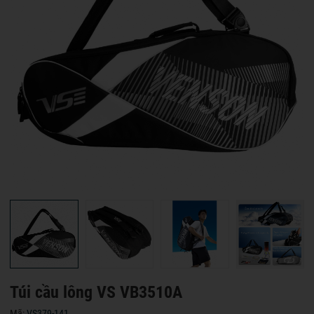
Túi cầu lông VS VB3510A
Mã:
VS379-141