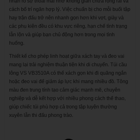
nhận rõ sự thoải mái nhờ không gian chứa rộng rãi và
cách bố trí ngăn hợp lý. Việc chuẩn bị cho mỗi buổi tập
hay trận đấu trở nên nhanh gọn hơn khi vợt, giày và
các phụ kiện đều có khu vực riêng, hạn chế tình trạng
lẫn lộn và giúp bạn chủ động hơn trong mọi tình
huống.
Thiết kế cho phép linh hoạt giữa xách tay và đeo vai
mang lại trải nghiệm thuận tiện khi di chuyển. Túi cầu
lông VS VB3510A có thể xách gọn khi đi quãng ngắn
hoặc đeo vai để giảm áp lực khi mang nhiều đồ. Tông
màu đen trung tính tạo cảm giác mạnh mẽ, chuyên
nghiệp và dễ kết hợp với nhiều phong cách thể thao,
giúp chiếc túi phù hợp cả trong tập luyện thường
xuyên lẫn thi đấu phong trào.