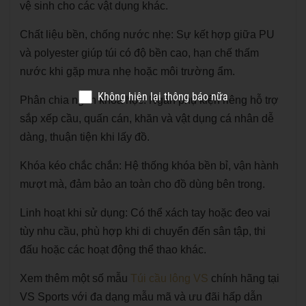
vệ sinh cho các vật dụng khác.
Chất liệu bền, chống nước nhẹ: Sự kết hợp giữa PU
và polyester giúp túi có độ bền cao, hạn chế thấm
nước khi gặp mưa nhẹ hoặc môi trường ẩm.
Không hiện lại thông báo nữa
Phân chia ngăn khoa học: Ngăn phụ kiện riêng hỗ trợ
sắp xếp cầu, quấn cán, khăn và vật dụng cá nhân dễ
dàng, thuận tiện khi lấy đồ.
Khóa kéo chắc chắn: Hệ thống khóa bền bỉ, vận hành
mượt mà, đảm bảo an toàn cho đồ dùng bên trong.
Linh hoạt khi sử dụng: Có thể xách tay hoặc đeo vai
tùy nhu cầu, phù hợp khi di chuyển đến sân tập, thi
đấu hoặc các hoạt động thể thao khác.
Xem thêm một số mẫu
Túi cầu lông VS
chính hãng tại
VS Sports với đa dạng mẫu mã và ưu đãi hấp dẫn