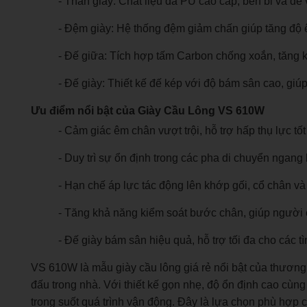
- Thân giày: Chất liệu da PU cao cấp, bền bỉ và dễ 
- Đệm giày: Hệ thống đệm giảm chấn giúp tăng độ ê
- Đế giữa: Tích hợp tấm Carbon chống xoắn, tăng k
- Đế giày: Thiết kế đế kép với độ bám sân cao, giúp
Ưu điểm nổi bật của Giày Cầu Lông VS 610W
- Cảm giác êm chân vượt trội, hỗ trợ hấp thụ lực tốt 
- Duy trì sự ổn định trong các pha di chuyển ngang
- Hạn chế áp lực tác động lên khớp gối, cổ chân và 
- Tăng khả năng kiểm soát bước chân, giúp người c
- Đế giày bám sân hiệu quả, hỗ trợ tối đa cho các t
VS 610W là mẫu giày cầu lông giá rẻ nổi bật của thương 
đấu trong nhà. Với thiết kế gọn nhẹ, độ ổn định cao cù
trong suốt quá trình vận động. Đây là lựa chọn phù hợp 