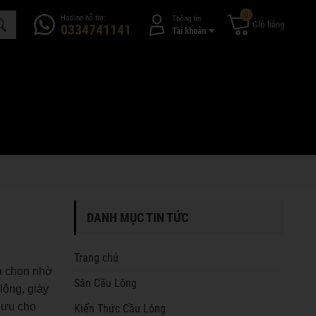
0
Hotline hỗ trợ:
Thông tin
Giỏ hàng
0334741141
Tài khoản
DANH MỤC TIN TỨC
Trang chủ
ựa chọn nhờ
Sân Cầu Lông
lông, giày
i ưu cho
Kiến Thức Cầu Lông