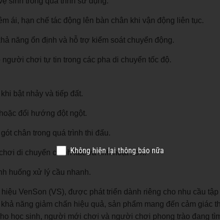
vệ sinh trong quá trình sử dụng.
m ái, hạn chế tác động lên bàn chân khi vận động liên tục.
hả năng ổn định và hỗ trợ kiểm soát chuyển động.
 người chơi tự tin trong các pha di chuyển tốc độ.
khi bật nhảy và tiếp đất.
 hoặc đổi hướng đột ngột.
gót chân trong quá trình thi đấu.
Không hiện lại thông báo nữa
hơi di chuyển chính xác và linh hoạt hơn.
ình huống xử lý cầu nhanh.
hiệu VenSon (VS), được phát triển dành riêng cho nhu cầu tập 
ng khả năng giảm chấn hiệu quả, sản phẩm mang đến cảm giác t
cho học sinh, người mới chơi và người chơi phong trào đang tì