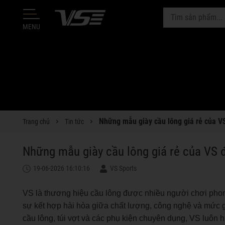
MENU
Những mẫu giày cầu lông giá rẻ của 
Trang chủ
Tin tức
Những mẫu giày cầu lông giá rẻ của VS
19-06-2026 16:10:16
VS Sports
VS là thương hiệu cầu lông được nhiều người chơi phon
sự kết hợp hài hòa giữa chất lượng, công nghệ và mức g
cầu lông, túi vợt và các phụ kiện chuyên dụng, VS luôn h