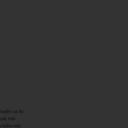
luyện và thi
hoải mái
m kiếm một