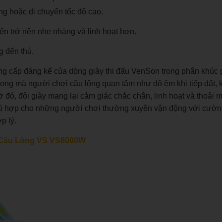
g hoặc di chuyển tốc độ cao.
ển trở nên nhẹ nhàng và linh hoạt hơn.
g đến thủ.
g cấp đáng kể của dòng giày thi đấu VenSon trong phân khúc g
rọng mà người chơi cầu lông quan tâm như độ êm khi tiếp đất,
 đó, đôi giày mang lại cảm giác chắc chân, linh hoạt và thoải 
n phù hợp cho những người chơi thường xuyên vận động với cườ
p lý.
 Cầu Lông VS VS6000W