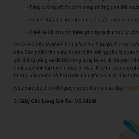
- Tăng cường độ ổn định trong những pha đổi hướn
- Hỗ trợ phản hồi lực nhanh, giúp các bước di chuy
- Thiết kế tối ưu cho nhiều phong cách chơi, từ côn
VS VS6000W là phiên bản giày cầu lông giá rẻ được nân
cận. Sản phẩm tập trung hoàn thiện những yếu tố quan t
giữ thăng bằng và độ bật trong từng bước di chuyển. Nhờ
suốt quá trình tập luyện hoặc thi đấu. Đây là lựa chọ
nhưng vẫn muốn sở hữu một mẫu giày có mức đầu tư hợ
Nếu bạn yêu thích đôi giày này có thể mua tại đây:
Giày
2. Giày Cầu Lông Giá Rẻ - VS 610W