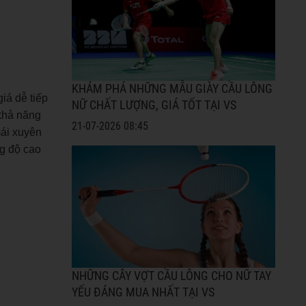
KHÁM PHÁ NHỮNG MẪU GIÀY CẦU LÔNG
iá dễ tiếp
NỮ CHẤT LƯỢNG, GIÁ TỐT TẠI VS
 khả năng
21-07-2026 08:45
mái xuyên
ng độ cao
NHỮNG CÂY VỢT CẦU LÔNG CHO NỮ TAY
YẾU ĐÁNG MUA NHẤT TẠI VS