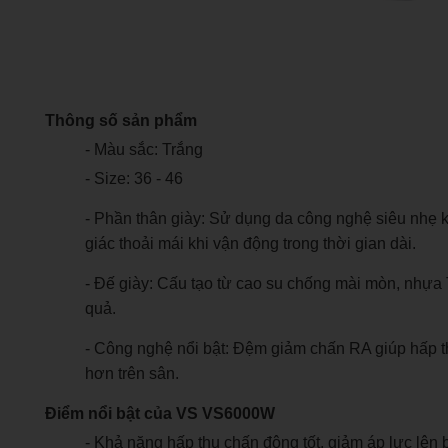
Thông số sản phẩm
- Màu sắc: Trắng
- Size: 36 - 46
- Phần thân giày: Sử dụng da công nghệ siêu nhẹ 
giác thoải mái khi vận động trong thời gian dài.
- Đế giày: Cấu tạo từ cao su chống mài mòn, nhựa
quả.
- Công nghệ nổi bật: Đệm giảm chấn RA giúp hấp thụ
hơn trên sân.
Điểm nổi bật của VS VS6000W
- Khả năng hấp thụ chấn động tốt, giảm áp lực lên b