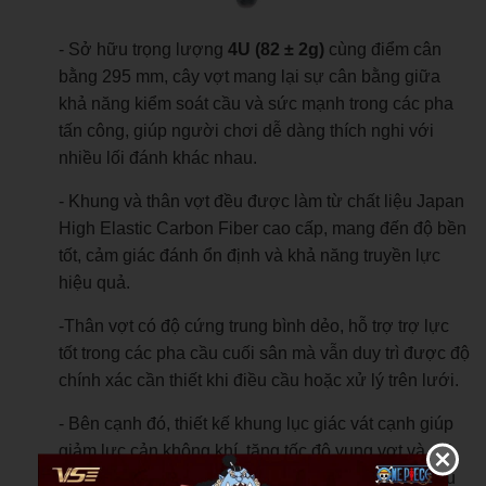
- Sở hữu trọng lượng
4U (82 ± 2g)
cùng điểm cân
bằng 295 mm, cây vợt mang lại sự cân bằng giữa
khả năng kiểm soát cầu và sức mạnh trong các pha
tấn công, giúp người chơi dễ dàng thích nghi với
nhiều lối đánh khác nhau.
- Khung và thân vợt đều được làm từ chất liệu Japan
High Elastic Carbon Fiber cao cấp, mang đến độ bền
tốt, cảm giác đánh ổn định và khả năng truyền lực
hiệu quả.
-Thân vợt có độ cứng trung bình dẻo, hỗ trợ trợ lực
tốt trong các pha cầu cuối sân mà vẫn duy trì được độ
chính xác cần thiết khi điều cầu hoặc xử lý trên lưới.
- Bên cạnh đó, thiết kế khung lục giác vát cạnh giúp
giảm lực cản không khí, tăng tốc độ vung vợt và cải
thiện khả năng phản xạ trong những tình huống cầu