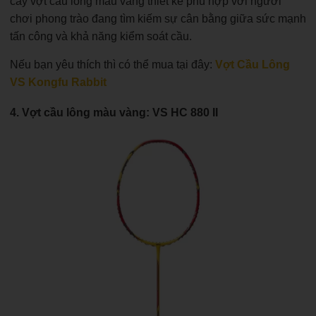
cây vợt cầu lông màu vàng thiết kế phù hợp với người
chơi phong trào đang tìm kiếm sự cân bằng giữa sức mạnh
tấn công và khả năng kiểm soát cầu.
Nếu bạn yêu thích thì có thể mua tại đây:
Vợt Cầu Lông
VS Kongfu Rabbit
4. Vợt cầu lông màu vàng: VS HC 880 II