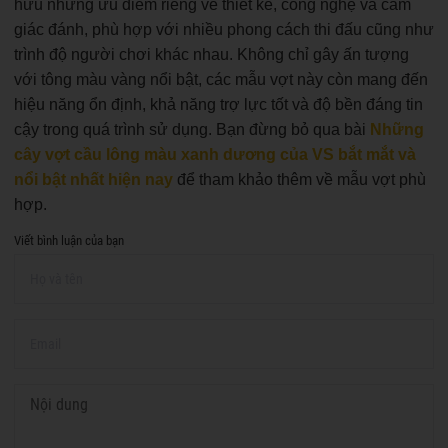
hữu những ưu điểm riêng về thiết kế, công nghệ và cảm
giác đánh, phù hợp với nhiều phong cách thi đấu cũng như
trình độ người chơi khác nhau. Không chỉ gây ấn tượng
với tông màu vàng nổi bật, các mẫu vợt này còn mang đến
hiệu năng ổn định, khả năng trợ lực tốt và độ bền đáng tin
cậy trong quá trình sử dụng. Bạn đừng bỏ qua bài
Những
cây vợt cầu lông màu xanh dương của VS bắt mắt và
nổi bật nhất hiện nay
để tham khảo thêm về mẫu vợt phù
hợp.
Viết bình luận của bạn