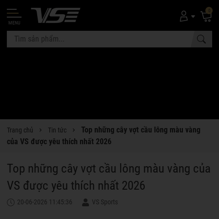
0
MENU
Top những cây vợt cầu lông màu vàng
Trang chủ
Tin tức
của VS được yêu thích nhất 2026
Top những cây vợt cầu lông màu vàng của
VS được yêu thích nhất 2026
20-06-2026 11:45:36
VS Sports