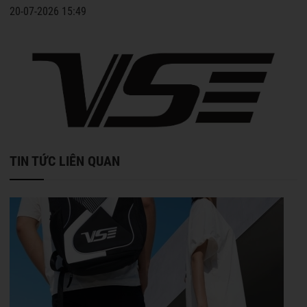
20-07-2026 15:49
TIN TỨC LIÊN QUAN