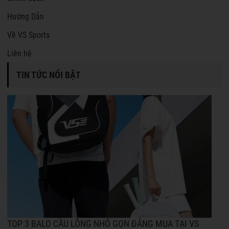
Hướng Dẫn
Về VS Sports
Liên hệ
TIN TỨC NỔI BẬT
TOP 3 BALO CẦU LÔNG NHỎ GỌN ĐÁNG MUA TẠI VS