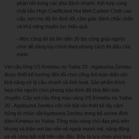
phản hồi trong các pha đánh nhanh. Kết hợp cùng
chất liệu High Coefficient Hot Melt Carbon Cloth cao
cấp, vợt cho độ ổn định tốt, cảm giác đánh chắc chắn
và khả năng truyền lực hiệu quả.
- Mức căng tối đa lên đến 30 lbs cũng giúp người
chơi dễ dàng tùy chỉnh theo phong cách thi đấu của
mình.
Vợt cầu lông VS Kimetsu no Yaiba 20 - Agatsuma Zenitsu
được thiết kế hướng đến lối chơi công thủ toàn diện với
khả năng xử lý cầu nhanh và linh hoạt. Sản phẩm thích
hợp cho người chơi phong trào trình độ khá đến bán
chuyên. Cây vợt cầu lông màu vàng VS Kimetsu no Yaiba
20 - Agatsuma Zenitsu còn nổi bật với thiết kế lấy cảm
hứng từ nhân vật Agatsuma Zenitsu trong bộ anime đình
đám Kimetsu no Yaiba. Tông màu vàng chủ đạo phủ trên
khung và thân vợt tạo nên vẻ ngoài mạnh mẽ, năng động
và vô cùng bắt mắt trên sân đấu. Đây là lựa chọn phù hợp