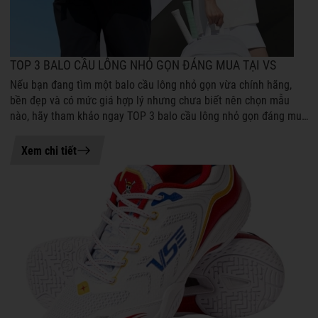
TOP 3 BALO CẦU LÔNG NHỎ GỌN ĐÁNG MUA TẠI VS
Nếu bạn đang tìm một balo cầu lông nhỏ gọn vừa chính hãng,
bền đẹp và có mức giá hợp lý nhưng chưa biết nên chọn mẫu
nào, hãy tham khảo ngay TOP 3 balo cầu lông nhỏ gọn đáng mua
tại VS dưới đây. Những...
04-08-2026 16:06
Xem chi tiết