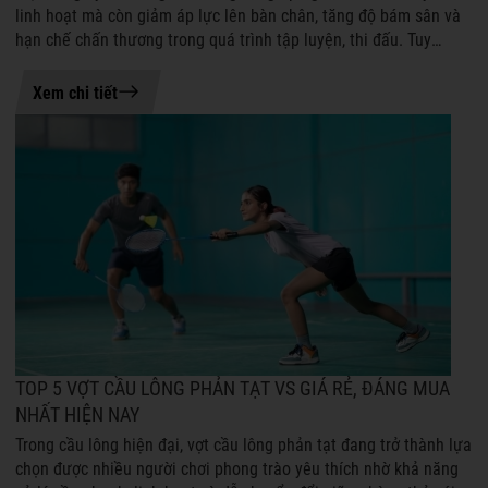
linh hoạt mà còn giảm áp lực lên bàn chân, tăng độ bám sân và
hạn chế chấn thương trong quá trình tập luyện, thi đấu. Tuy
nhiên, không phả...
20-07-2026 15:49
Xem chi tiết
TOP 5 VỢT CẦU LÔNG PHẢN TẠT VS GIÁ RẺ, ĐÁNG MUA
NHẤT HIỆN NAY
Trong cầu lông hiện đại, vợt cầu lông phản tạt đang trở thành lựa
chọn được nhiều người chơi phong trào yêu thích nhờ khả năng