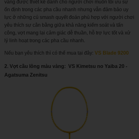
vàng được thiết kế dành cho người chơi muốn tối ưu sự
ổn định trong các pha cầu nhanh nhưng vẫn đảm bảo uy
lực ở những cú smash quyết đoán phù hợp với người chơi
yêu thích sự cân bằng giữa khả năng kiểm soát và tấn
công, vợt mang lại cảm giác dễ thuần, hỗ trợ lực tốt và xử
lý linh hoạt trong các pha cầu nhanh.
Nếu bạn yêu thích thì có thể mua tại đây:
VS Blade 9200
2. Vợt cầu lông màu vàng: VS Kimetsu no Yaiba 20 -
Agatsuma Zenitsu