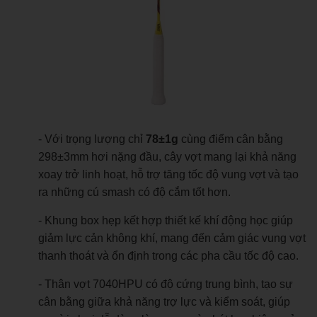
- Với trọng lượng chỉ
78±1g
cùng điểm cân bằng
298±3mm hơi nặng đầu, cây vợt mang lại khả năng
xoay trở linh hoạt, hỗ trợ tăng tốc độ vung vợt và tạo
ra những cú smash có độ cắm tốt hơn.
- Khung box hẹp kết hợp thiết kế khí động học giúp
giảm lực cản không khí, mang đến cảm giác vung vợt
thanh thoát và ổn định trong các pha cầu tốc độ cao.
- Thân vợt 7040HPU có độ cứng trung bình, tạo sự
cân bằng giữa khả năng trợ lực và kiểm soát, giúp