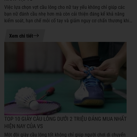
Việc lựa chọn vợt cầu lông cho nữ tay yếu không chỉ giúp các
bạn nữ đánh cầu nhẹ hơn mà còn cải thiện đáng kể khả năng
kiểm soát, hạn chế mỏi cổ tay và giảm nguy cơ chấn thương khi
tập luyện hoặc thi ...
21-07-2026 08:50
Xem chi tiết
TOP 10 GIÀY CẦU LÔNG DƯỚI 2 TRIỆU ĐÁNG MUA NHẤT
HIỆN NAY CỦA VS
Một đôi giày cầu lông tốt không chỉ giúp người chơi di chuyển