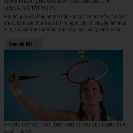
KHÁM PHÁ NHỮNG MẪU GIÀY CẦU LÔNG NỮ CHẤT
LƯỢNG, GIÁ TỐT TẠI VS
Một đôi giày cầu lông nữ phù hợp không chỉ mang đến cảm giác
êm ái, bám sân tốt mà còn hỗ trợ người chơi di chuyển linh hoạt
và tự tin hơn trong suốt quá trình tập luyện cũng như thi đấu.
Mặc dù được ...
21-07-2026 08:45
Xem chi tiết
NHỮNG CÂY VỢT CẦU LÔNG CHO NỮ TAY YẾU ĐÁNG MUA
NHẤT TẠI VS