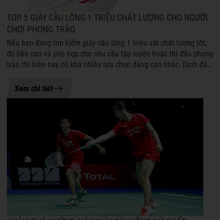
TOP 5 GIÀY CẦU LÔNG 1 TRIỆU CHẤT LƯỢNG CHO NGƯỜI
CHƠI PHONG TRÀO
Nếu bạn đang tìm kiếm giày cầu lông 1 triệu với chất lượng tốt,
độ bền cao và phù hợp cho nhu cầu tập luyện hoặc thi đấu phong
trào thì hiện nay có khá nhiều lựa chọn đáng cân nhắc. Dưới đây
là những ...
21-07-2026 08:54
Xem chi tiết