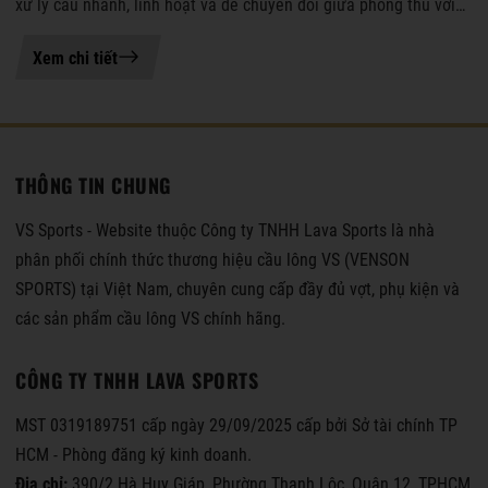
xử lý cầu nhanh, linh hoạt và dễ chuyển đổi giữa phòng thủ với
tấn công. ...
21-07-2026 11:04
Xem chi tiết
THÔNG TIN CHUNG
VS Sports - Website thuộc Công ty TNHH Lava Sports là nhà
phân phối chính thức thương hiệu cầu lông VS (VENSON
SPORTS) tại Việt Nam, chuyên cung cấp đầy đủ vợt, phụ kiện và
các sản phẩm cầu lông VS chính hãng.
CÔNG TY TNHH LAVA SPORTS
MST 0319189751 cấp ngày 29/09/2025 cấp bởi Sở tài chính TP
HCM - Phòng đăng ký kinh doanh.
Địa chỉ:
390/2 Hà Huy Giáp, Phường Thạnh Lộc, Quận 12, TPHCM