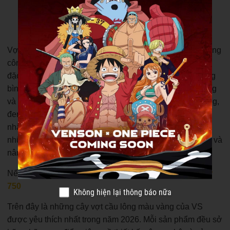
nhanh.
- Với mức căng dây từ 24–28 lbs.
Vợt cầu lông VS Challenger 750 được thiết kế theo hướng
công thủ toàn diện, phù hợp với người chơi phong trào,
đặc biệt là người mới tập chơi hoặc đang ở trình độ trung
bình yếu. VS Challenger 750 còn sở hữu thiết kế trẻ trung
và nổi bật với sự kết hợp hài hòa giữa các gam màu vàng,
đen và đỏ. Đây là cây vợt cầu lông màu vàng đáng cân
nhắc dành cho học sinh, sinh viên, người lớn tuổi hoặc
những ai đang tìm kiếm một cây vợt cơ bản để tập luyện và
nâng cao kỹ năng trong thời gian dài.
Nếu bạn yêu thích thì có thể mua tại đây:
VS Challenger
750
Không hiện lại thông báo nữa
Trên đây là những cây vợt cầu lông màu vàng của VS
được yêu thích nhất trong năm 2026. Mỗi sản phẩm đều sở