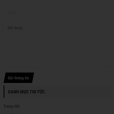
Gửi thông tin
DANH MỤC TIN TỨC
Trang chủ