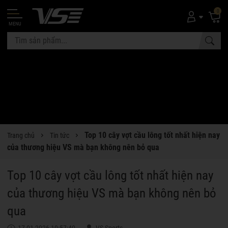
0
MENU
Top 10 cây vợt cầu lông tốt nhất hiện nay
Trang chủ
Tin tức
của thương hiệu VS mà bạn không nên bỏ qua
Top 10 cây vợt cầu lông tốt nhất hiện nay
của thương hiệu VS mà bạn không nên bỏ
qua