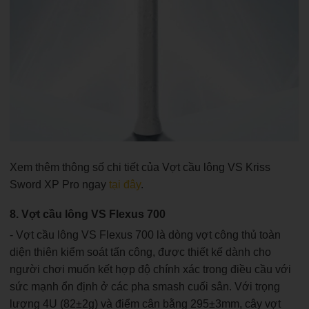
Xem thêm thông số chi tiết của Vợt cầu lông VS Kriss
Sword XP Pro ngay
tại đây
.
8. Vợt cầu lông VS Flexus 700
- Vợt cầu lông VS Flexus 700 là dòng vợt công thủ toàn
diện thiên kiểm soát tấn công, được thiết kế dành cho
người chơi muốn kết hợp độ chính xác trong điều cầu với
sức mạnh ổn định ở các pha smash cuối sân. Với trọng
lượng 4U (82±2g) và điểm cân bằng 295±3mm, cây vợt