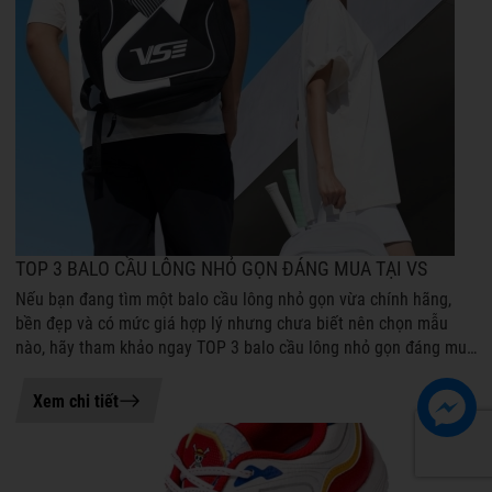
TOP 3 BALO CẦU LÔNG NHỎ GỌN ĐÁNG MUA TẠI VS
Nếu bạn đang tìm một balo cầu lông nhỏ gọn vừa chính hãng,
bền đẹp và có mức giá hợp lý nhưng chưa biết nên chọn mẫu
nào, hãy tham khảo ngay TOP 3 balo cầu lông nhỏ gọn đáng mua
tại VS dưới đây. Những...
04-08-2026 16:06
Xem chi tiết