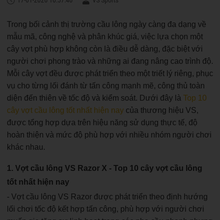
17-01-2026 10:57:40
VS Sports
Trong bối cảnh thị trường cầu lông ngày càng đa dạng về
mẫu mã, công nghệ và phân khúc giá, việc lựa chọn một
cây vợt phù hợp không còn là điều dễ dàng, đặc biệt với
người chơi phong trào và những ai đang nâng cao trình độ.
Mỗi cây vợt đều được phát triển theo một triết lý riêng, phục
vụ cho từng lối đánh từ tấn công mạnh mẽ, công thủ toàn
diện đến thiên về tốc độ và kiểm soát. Dưới đây là
Top 10
cây vợt cầu lông tốt nhất hiện nay
của thương hiệu VS,
được tổng hợp dựa trên hiệu năng sử dụng thực tế, độ
hoàn thiện và mức độ phù hợp với nhiều nhóm người chơi
khác nhau.
1. Vợt cầu lông VS Razor X - Top 10 cây vợt cầu lông
tốt nhất hiện nay
- Vợt cầu lông VS Razor được phát triển theo định hướng
lối chơi tốc độ kết hợp tấn công, phù hợp với người chơi