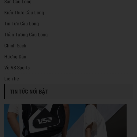
Sân Cầu Lông
Kiến Thức Cầu Lông
Tin Tức Cầu Lông
Thần Tượng Cầu Lông
Chính Sách
Hướng Dẫn
Về VS Sports
Liên hệ
TIN TỨC NỔI BẬT