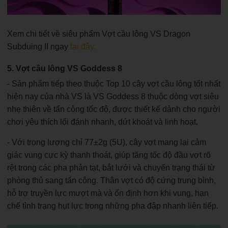
Xem chi tiết về siêu phẩm Vợt cầu lông VS Dragon
Subduing II ngay
tại đây.
5. Vợt cầu lông VS Goddess 8
- Sản phẩm tiếp theo thuộc Top 10 cây vợt cầu lông tốt nhất
hiện nay của nhà VS là VS Goddess 8 thuộc dòng vợt siêu
nhẹ thiên về tấn công tốc độ, được thiết kế dành cho người
chơi yêu thích lối đánh nhanh, dứt khoát và linh hoạt.
- Với trọng lượng chỉ 77±2g (5U), cây vợt mang lại cảm
giác vung cực kỳ thanh thoát, giúp tăng tốc độ đầu vợt rõ
rệt trong các pha phản tạt, bắt lưới và chuyển trạng thái từ
phòng thủ sang tấn công.
Thân vợt có độ cứng trung bình,
hỗ trợ truyền lực mượt mà và ổn định hơn khi vung, hạn
chế tình trạng hụt lực trong những pha đập nhanh liên tiếp.