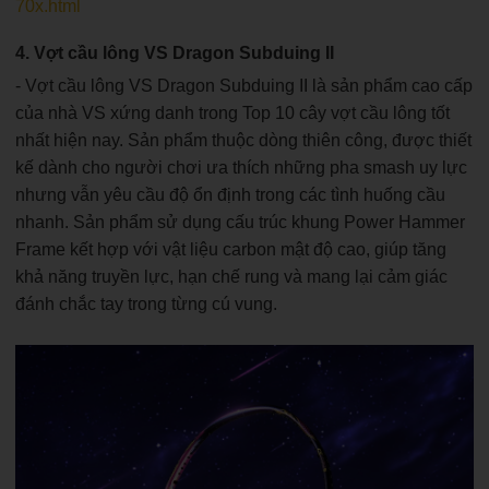
70x.html
4. Vợt cầu lông VS Dragon Subduing II
- Vợt cầu lông VS Dragon Subduing II là sản phẩm cao cấp
của nhà VS xứng danh trong Top 10 cây vợt cầu lông tốt
nhất hiện nay. Sản phẩm thuộc dòng thiên công, được thiết
kế dành cho người chơi ưa thích những pha smash uy lực
nhưng vẫn yêu cầu độ ổn định trong các tình huống cầu
nhanh. Sản phẩm sử dụng cấu trúc khung Power Hammer
Frame kết hợp với vật liệu carbon mật độ cao, giúp tăng
khả năng truyền lực, hạn chế rung và mang lại cảm giác
đánh chắc tay trong từng cú vung.