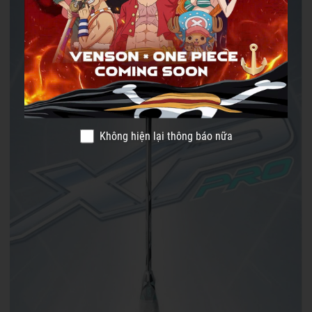
Không hiện lại thông báo nữa