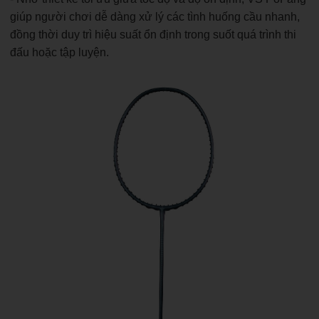
giúp người chơi dễ dàng xử lý các tình huống cầu nhanh,
đồng thời duy trì hiệu suất ổn định trong suốt quá trình thi
đấu hoặc tập luyện.