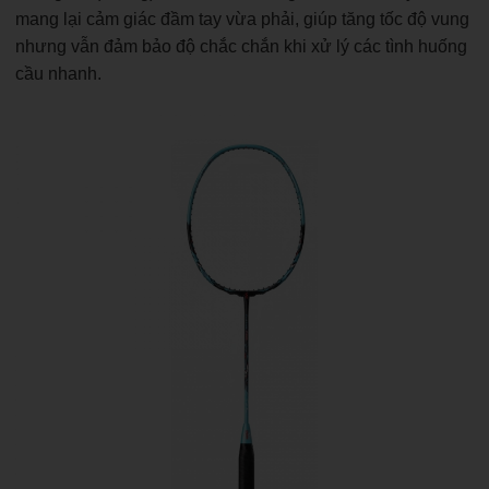
mang lại cảm giác đầm tay vừa phải, giúp tăng tốc độ vung
nhưng vẫn đảm bảo độ chắc chắn khi xử lý các tình huống
cầu nhanh.