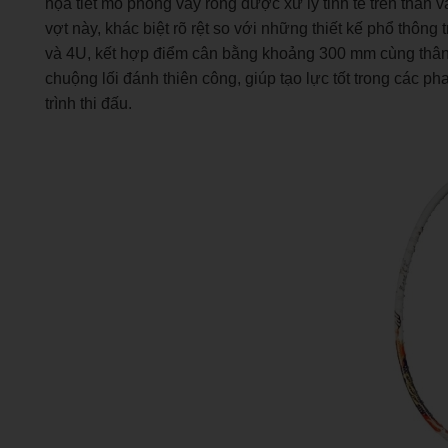
họa tiết mô phỏng vảy rồng được xử lý tinh tế trên thân v
vợt này, khác biệt rõ rệt so với những thiết kế phổ thông 
và 4U, kết hợp điểm cân bằng khoảng 300 mm cùng thân 
chuộng lối đánh thiên công, giúp tạo lực tốt trong các 
trình thi đấu.