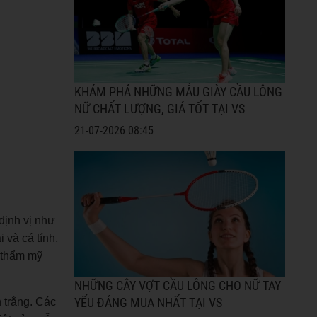
KHÁM PHÁ NHỮNG MẪU GIÀY CẦU LÔNG
NỮ CHẤT LƯỢNG, GIÁ TỐT TẠI VS
21-07-2026 08:45
định vị như
 và cá tính,
u thẩm mỹ
NHỮNG CÂY VỢT CẦU LÔNG CHO NỮ TAY
 trắng. Các
YẾU ĐÁNG MUA NHẤT TẠI VS