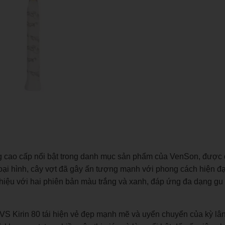
ông cao cấp nổi bật trong danh mục sản phẩm của VenSon, được 
oại hình, cây vợt đã gây ấn tượng mạnh với phong cách hiện đại
thiệu với hai phiên bản màu trắng và xanh, đáp ứng đa dạng g
, VS Kirin 80 tái hiện vẻ đẹp mạnh mẽ và uyển chuyển của kỳ lân