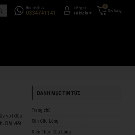
0
Hotline hỗ trợ:
Thông tin
Giỏ hàng
0334741141
Tài khoản
DANH MỤC TIN TỨC
Trang chủ
cây vợt đều
Sân Cầu Lông
. Bài viết
Kiến Thức Cầu Lông