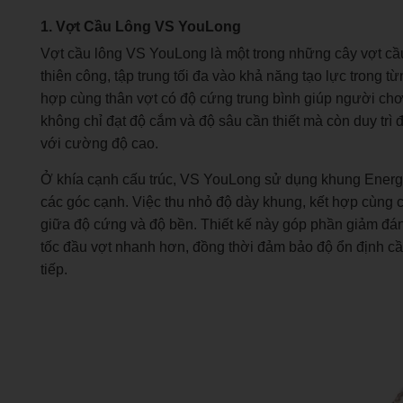
1. Vợt Cầu Lông VS YouLong
Vợt cầu lông VS YouLong là một trong những cây vợt cầu 
thiên công, tập trung tối đa vào khả năng tạo lực tron
hợp cùng thân vợt có độ cứng trung bình giúp người chơi 
không chỉ đạt độ cắm và độ sâu cần thiết mà còn duy trì đ
với cường độ cao.
Ở khía cạnh cấu trúc, VS YouLong sử dụng khung Energ
các góc cạnh. Việc thu nhỏ độ dày khung, kết hợp cùng c
giữa độ cứng và độ bền. Thiết kế này góp phần giảm đán
tốc đầu vợt nhanh hơn, đồng thời đảm bảo độ ổn định cần
tiếp.