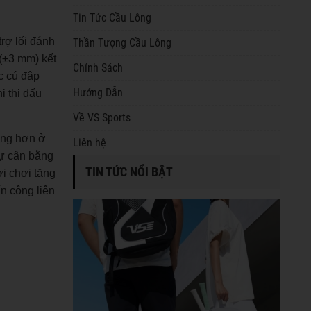
Tin Tức Cầu Lông
rợ lối đánh
Thần Tượng Cầu Lông
 (±3 mm) kết
Chính Sách
c cú đập
Hướng Dẫn
i thi đấu
Về VS Sports
àng hơn ở
Liên hệ
sự cân bằng
TIN TỨC NỔI BẬT
i chơi tăng
n công liên