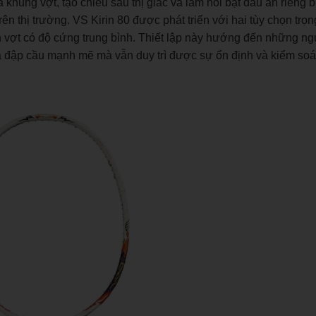
à khung vợt, tạo chiều sâu thị giác và làm nổi bật dấu ấn riêng 
trên thị trường. VS Kirin 80 được phát triển với hai tùy chọn tr
vợt có độ cứng trung bình. Thiết lập này hướng đến những ng
pha đập cầu mạnh mẽ mà vẫn duy trì được sự ổn định và kiểm soá