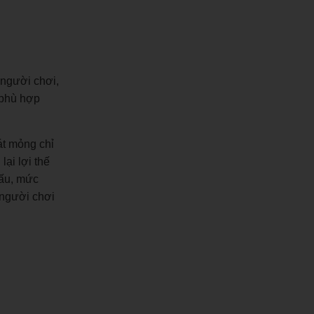
 người chơi,
 phù hợp
át mỏng chỉ
ại lợi thế
cấu, mức
 người chơi