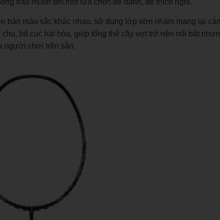
ng trào muốn tìm một lựa chọn dễ đánh, dễ thích nghi.
hiên bản màu sắc khác nhau, sử dụng lớp sơn nhám mang lại cả
n chu, bố cục hài hòa, giúp tổng thể cây vợt trở nên nổi bật nh
a người chơi trên sân.