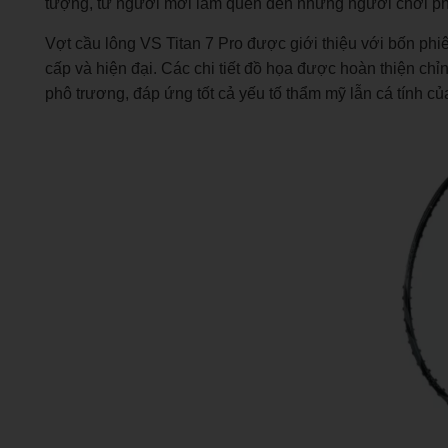
tượng, từ người mới làm quen đến những người chơi pho
Vợt cầu lông VS Titan 7 Pro được giới thiệu với bốn p
cấp và hiện đại. Các chi tiết đồ họa được hoàn thiện chỉ
phô trương, đáp ứng tốt cả yếu tố thẩm mỹ lẫn cá tính củ