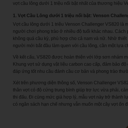
vợt cầu lông dưới 1 triệu nổi bật nhất của thương hiệu V
1. Vợt Cầu Lông dưới 1 triệu nổi bật: Venson Challe
Vợt cầu lông dưới 1 triệu Venson Challenger VS820 là
người chơi phong trào ở nhiều độ tuổi khác nhau. Cách 
không quá cầu kỳ, phù hợp cho cả nam và nữ. Nhờ thiết k
người mới bắt đầu làm quen với cầu lông, cần một lựa c
Về kết cấu, VS820 được hoàn thiện với lớp sơn nhám man
Khung vợt sử dụng vật liệu carbon cao cấp, đảm bảo độ 
đáp ứng tốt nhu cầu đánh cầu cơ bản và phong trào thư
Xét trên phương diện thông số, Venson Challenger VS8
thân vợt có độ cứng trung bình giúp trợ lực vừa phải, 
thi đấu. Đi cùng mức giá hợp lý, mẫu vợt này trở thành 
có ngân sách hạn chế nhưng vẫn muốn một cây vợt ổn định