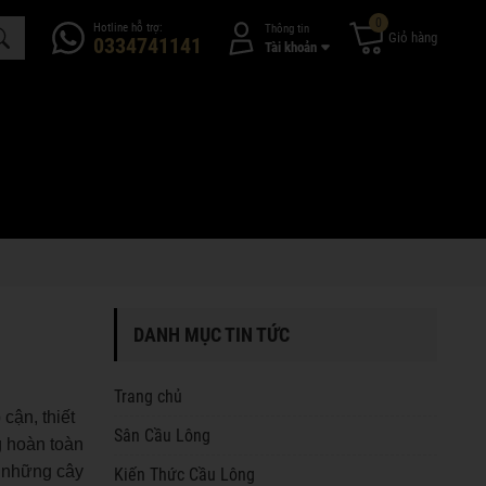
0
Hotline hỗ trợ:
Thông tin
Giỏ hàng
0334741141
Tài khoản
DANH MỤC TIN TỨC
Trang chủ
cận, thiết
Sân Cầu Lông
g hoàn toàn
n những cây
Kiến Thức Cầu Lông