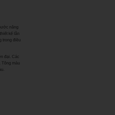
 bước nâng
hiết kế lẫn
 trong điều
ện đại. Các
ân. Tông màu
au.