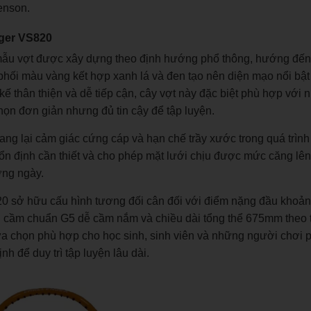
enson.
nger VS820
 mẫu vợt được xây dựng theo định hướng phổ thông, hướng đế
phối màu vàng kết hợp xanh lá và đen tạo nên diện mạo nổi bậ
ế thân thiện và dễ tiếp cận, cây vợt này đặc biệt phù hợp với
họn đơn giản nhưng đủ tin cậy để tập luyện.
g lại cảm giác cứng cáp và hạn chế trầy xước trong quá trình
ổn định cần thiết và cho phép mặt lưới chịu được mức căng lên
ờng ngày.
20 sở hữu cấu hình tương đối cân đối với điểm nặng đầu kho
cán cầm chuẩn G5 dễ cầm nắm và chiều dài tổng thể 675mm theo 
lựa chọn phù hợp cho học sinh, sinh viên và những người chơi 
 để duy trì tập luyện lâu dài.