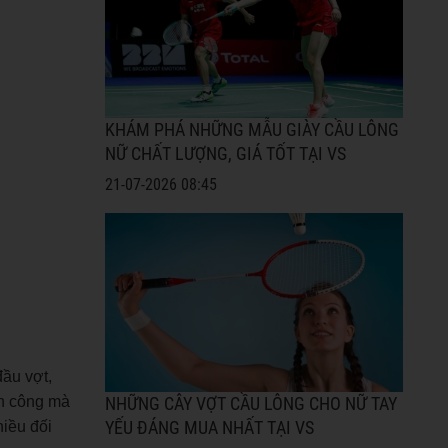
KHÁM PHÁ NHỮNG MẪU GIÀY CẦU LÔNG
NỮ CHẤT LƯỢNG, GIÁ TỐT TẠI VS
21-07-2026 08:45
đầu vợt,
ấn công mà
NHỮNG CÂY VỢT CẦU LÔNG CHO NỮ TAY
hiều đối
YẾU ĐÁNG MUA NHẤT TẠI VS