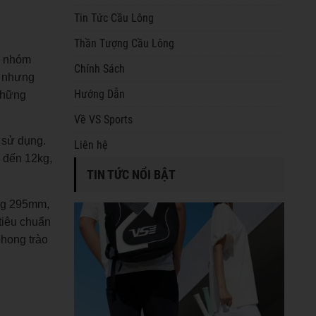
Tin Tức Cầu Lông
Thần Tượng Cầu Lông
n nhóm
Chính Sách
t nhưng
Hướng Dẫn
 những
Về VS Sports
 sử dụng.
Liên hệ
 đến 12kg,
TIN TỨC NỔI BẬT
ảng 295mm,
tiêu chuẩn
phong trào