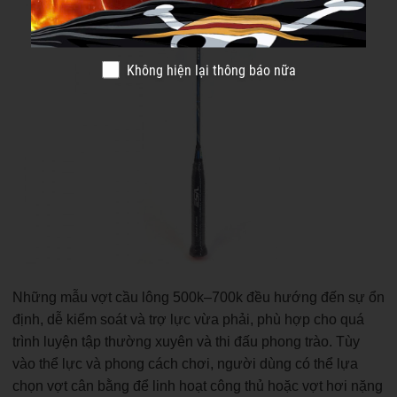
Không hiện lại thông báo nữa
Những mẫu vợt cầu lông 500k–700k đều hướng đến sự ổn
định, dễ kiểm soát và trợ lực vừa phải, phù hợp cho quá
trình luyện tập thường xuyên và thi đấu phong trào. Tùy
vào thể lực và phong cách chơi, người dùng có thể lựa
chọn vợt cân bằng để linh hoạt công thủ hoặc vợt hơi nặng