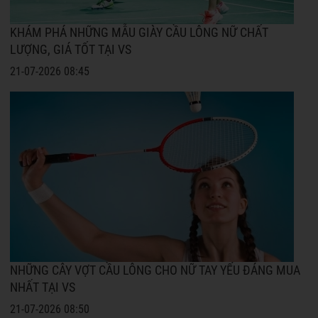
KHÁM PHÁ NHỮNG MẪU GIÀY CẦU LÔNG NỮ CHẤT
LƯỢNG, GIÁ TỐT TẠI VS
21-07-2026 08:45
NHỮNG CÂY VỢT CẦU LÔNG CHO NỮ TAY YẾU ĐÁNG MUA
NHẤT TẠI VS
21-07-2026 08:50