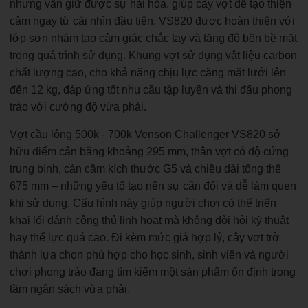
nhưng vẫn giữ được sự hài hòa, giúp cây vợt dễ tạo thiện
cảm ngay từ cái nhìn đầu tiên. VS820 được hoàn thiện với
lớp sơn nhám tạo cảm giác chắc tay và tăng độ bền bề mặt
trong quá trình sử dụng. Khung vợt sử dụng vật liệu carbon
chất lượng cao, cho khả năng chịu lực căng mặt lưới lên
đến 12 kg, đáp ứng tốt nhu cầu tập luyện và thi đấu phong
trào với cường độ vừa phải.
Vợt cầu lông 500k - 700k Venson Challenger VS820 sở
hữu điểm cân bằng khoảng 295 mm, thân vợt có độ cứng
trung bình, cán cầm kích thước G5 và chiều dài tổng thể
675 mm – những yếu tố tạo nên sự cân đối và dễ làm quen
khi sử dụng. Cấu hình này giúp người chơi có thể triển
khai lối đánh công thủ linh hoạt mà không đòi hỏi kỹ thuật
hay thể lực quá cao. Đi kèm mức giá hợp lý, cây vợt trở
thành lựa chọn phù hợp cho học sinh, sinh viên và người
chơi phong trào đang tìm kiếm một sản phẩm ổn định trong
tầm ngân sách vừa phải.