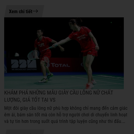
là những ...
21-07-2026 08:54
Xem chi tiết
KHÁM PHÁ NHỮNG MẪU GIÀY CẦU LÔNG NỮ CHẤT
LƯỢNG, GIÁ TỐT TẠI VS
Một đôi giày cầu lông nữ phù hợp không chỉ mang đến cảm giác
êm ái, bám sân tốt mà còn hỗ trợ người chơi di chuyển linh hoạt
và tự tin hơn trong suốt quá trình tập luyện cũng như thi đấu.
Mặc dù được ...