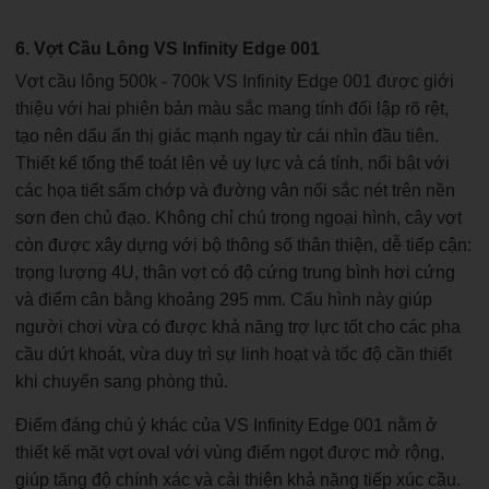
6. Vợt Cầu Lông VS Infinity Edge 001
Vợt cầu lông 500k - 700k VS Infinity Edge 001 được giới
thiệu với hai phiên bản màu sắc mang tính đối lập rõ rệt,
tạo nên dấu ấn thị giác mạnh ngay từ cái nhìn đầu tiên.
Thiết kế tổng thể toát lên vẻ uy lực và cá tính, nổi bật với
các họa tiết sấm chớp và đường vân nổi sắc nét trên nền
sơn đen chủ đạo. Không chỉ chú trọng ngoại hình, cây vợt
còn được xây dựng với bộ thông số thân thiện, dễ tiếp cận:
trọng lượng 4U, thân vợt có độ cứng trung bình hơi cứng
và điểm cân bằng khoảng 295 mm. Cấu hình này giúp
người chơi vừa có được khả năng trợ lực tốt cho các pha
cầu dứt khoát, vừa duy trì sự linh hoạt và tốc độ cần thiết
khi chuyển sang phòng thủ.
Điểm đáng chú ý khác của VS Infinity Edge 001 nằm ở
thiết kế mặt vợt oval với vùng điểm ngọt được mở rộng,
giúp tăng độ chính xác và cải thiện khả năng tiếp xúc cầu.