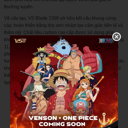
thường xuyên.
Về cấu tạo, VS Blade 7200 sở hữu kết cấu khung cứng
cáp, hoàn thiện bằng lớp sơn nhám tạo cảm giác bền bỉ và
thẩm mỹ. Chất liệu carbon cao cấp được sử dụng giúp
khung vợt chịu được mức căng dây lên đến 26 lbs (khoảng
11,5 kg), đáp ứng tốt các yêu cầu cơ bản của người chơi
phong trào. Đáng chú ý, khung vợt được thiết kế theo
hướng khí động học với mặt cắt lục giác, giúp giảm lực cản
không khí và tăng tốc độ vung vợt. Nhờ đó, người chơi có
thể thực hiện các pha đánh nhanh, dồn nhịp hiệu quả và
tạo áp lực liên tục lên đối thủ bên kia sân.