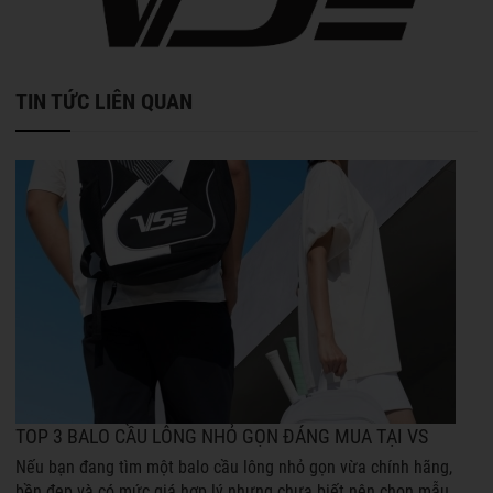
TIN TỨC LIÊN QUAN
TOP 3 BALO CẦU LÔNG NHỎ GỌN ĐÁNG MUA TẠI VS
Nếu bạn đang tìm một balo cầu lông nhỏ gọn vừa chính hãng,
bền đẹp và có mức giá hợp lý nhưng chưa biết nên chọn mẫu