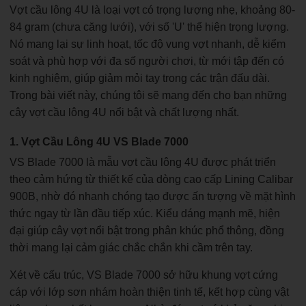
Vợt cầu lông 4U là loại vợt có trọng lượng nhẹ, khoảng 80-
84 gram (chưa căng lưới), với số 'U' thể hiện trọng lượng.
Nó mang lại sự linh hoạt, tốc độ vung vợt nhanh, dễ kiểm
soát và phù hợp với đa số người chơi, từ mới tập đến có
kinh nghiệm, giúp giảm mỏi tay trong các trận đấu dài.
Trong bài viết này, chúng tôi sẽ mang đến cho bạn những
cây vợt cầu lông 4U nổi bật và chất lượng nhất.
1. Vợt Cầu Lông 4U VS Blade 7000
VS Blade 7000 là mẫu vợt cầu lông 4U được phát triển
theo cảm hứng từ thiết kế của dòng cao cấp Lining Calibar
900B, nhờ đó nhanh chóng tạo được ấn tượng về mặt hình
thức ngay từ lần đầu tiếp xúc. Kiểu dáng mạnh mẽ, hiện
đại giúp cây vợt nổi bật trong phân khúc phổ thông, đồng
thời mang lại cảm giác chắc chắn khi cầm trên tay.
Xét về cấu trúc, VS Blade 7000 sở hữu khung vợt cứng
cáp với lớp sơn nhám hoàn thiện tinh tế, kết hợp cùng vật