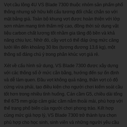
Vợt cầu lông 4U VS Blade 7300 thuộc nhóm sản phẩm phổ
thông nhưng sở hữu kết cấu tương đối chắc chắn so với
mặt bằng giá. Toàn bộ khung vợt được hoàn thiện với lớp
sơn nhám mang tính thẩm mỹ cao, đồng thời sử dụng vật
liệu carbon chất lượng tốt nhằm gia tăng độ bền và khả
năng chịu lực. Nhờ đó, cây vợt có thể đáp ứng mức căng
lưới lên đến khoảng 30 lbs (tương đương 13,6 kg), một
thông số đáng chú ý trong phân khúc vợt giá rẻ.
Xét về cấu hình sử dụng, VS Blade 7300 được xây dựng
với các thông số ở mức cân bằng, hướng đến sự ổn định
và dễ làm quen. Đầu vợt không quá nặng, thân vợt có độ
cứng vừa phải, tạo điều kiện cho người chơi kiểm soát cầu
tốt hơn trong nhiều tình huống. Cán cầm G5, chiều dài tổng
thể 675 mm giúp cảm giác cầm nắm thoải mái, phù hợp với
thể trạng phổ biến của người chơi phong trào. Kết hợp
cùng mức giá hợp lý, VS Blade 7300 trở thành lựa chọn
phù hợp cho học sinh, sinh viên và những người yêu cầu