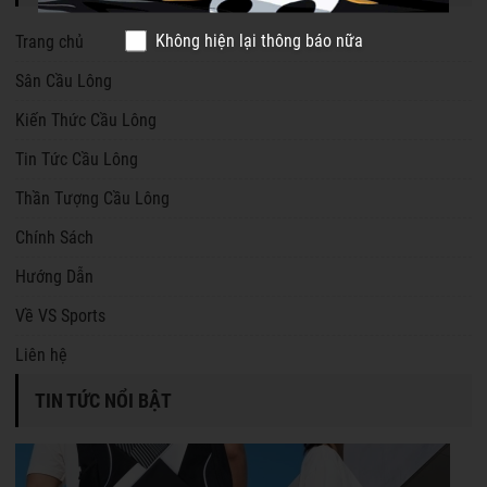
Không hiện lại thông báo nữa
Trang chủ
Sân Cầu Lông
Kiến Thức Cầu Lông
Tin Tức Cầu Lông
Thần Tượng Cầu Lông
Chính Sách
Hướng Dẫn
Về VS Sports
Liên hệ
TIN TỨC NỔI BẬT