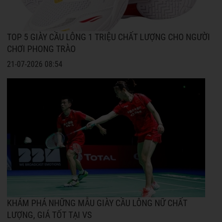
TOP 5 GIÀY CẦU LÔNG 1 TRIỆU CHẤT LƯỢNG CHO NGƯỜI
CHƠI PHONG TRÀO
21-07-2026 08:54
KHÁM PHÁ NHỮNG MẪU GIÀY CẦU LÔNG NỮ CHẤT
LƯỢNG, GIÁ TỐT TẠI VS