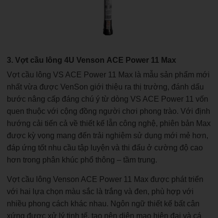
3. Vợt cầu lông 4U Venson ACE Power 11 Max
Vợt cầu lông VS ACE Power 11 Max là mẫu sản phẩm mới
nhất vừa được VenSon giới thiệu ra thị trường, đánh dấu
bước nâng cấp đáng chú ý từ dòng VS ACE Power 11 vốn
quen thuộc với cộng đồng người chơi phong trào. Với định
hướng cải tiến cả về thiết kế lẫn công nghệ, phiên bản Max
được kỳ vọng mang đến trải nghiệm sử dụng mới mẻ hơn,
đáp ứng tốt nhu cầu tập luyện và thi đấu ở cường độ cao
hơn trong phân khúc phổ thông – tầm trung.
Vợt cầu lông Venson ACE Power 11 Max được phát triển
với hai lựa chọn màu sắc là trắng và đen, phù hợp với
nhiều phong cách khác nhau. Ngôn ngữ thiết kế bất cân
xứng được xử lý tinh tế, tạo nên diện mạo hiện đại và cá