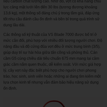
liệu carbon chất lượng cao. Nhờ đó, vợt có khả năng chịu
lực căng mặt lưới lên đến 30 lbs (tương đương khoảng
13,6 kg), một thông số đáng chú ý trong tầm giá, đáp ứng
tốt nhu cầu đánh cầu ổn định và bền bỉ trong quá trình sử
dụng lâu dài.
Các thông số kỹ thuật của VS Blade 7000 được bố trí ở
mức cân đối, phù hợp với nhiều đối tượng người chơi. Độ
nặng đầu và độ cứng đũa vợt đều ở mức trung bình (3/5),
giúp duy trì sự hài hòa giữa tấn công và phòng thủ. Cán
cầm G5 cùng chiều dài tiêu chuẩn 675 mm mang lại cảm
giác cầm nắm quen thuộc, dễ kiểm soát. Với mức giá hợp
lý, cây vợt này đặc biệt phù hợp cho người chơi phong
trào, học sinh, sinh viên hoặc những ai đang tìm kiếm một
lựa chọn kinh tế nhưng vẫn đảm bảo hiệu năng sử dụng
ổn định.