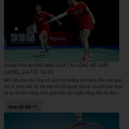
KHÁM PHÁ NHỮNG MẪU GIÀY CẦU LÔNG NỮ CHẤT
LƯỢNG, GIÁ TỐT TẠI VS
Một đôi giày cầu lông nữ phù hợp không chỉ mang đến cảm giác
êm ái, bám sân tốt mà còn hỗ trợ người chơi di chuyển linh hoạt
và tự tin hơn trong suốt quá trình tập luyện cũng như thi đấu.
Mặc dù được ...
21-07-2026 08:45
Xem chi tiết