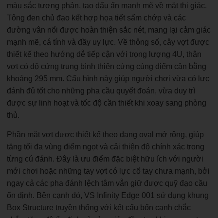
màu sắc tương phản, tạo dấu ấn mạnh mẽ về mặt thị giác.
Tông đen chủ đạo kết hợp họa tiết sấm chớp và các
đường vân nổi được hoàn thiện sắc nét, mang lại cảm giác
mạnh mẽ, cá tính và đầy uy lực. Về thông số, cây vợt được
thiết kế theo hướng dễ tiếp cận với trọng lượng 4U, thân
vợt có độ cứng trung bình thiên cứng cùng điểm cân bằng
khoảng 295 mm. Cấu hình này giúp người chơi vừa có lực
đánh đủ tốt cho những pha cầu quyết đoán, vừa duy trì
được sự linh hoạt và tốc độ cần thiết khi xoay sang phòng
thủ.
Phần mặt vợt được thiết kế theo dạng oval mở rộng, giúp
tăng tối đa vùng điểm ngọt và cải thiện độ chính xác trong
từng cú đánh. Đây là ưu điểm đặc biệt hữu ích với người
mới chơi hoặc những tay vợt có lực cổ tay chưa mạnh, bởi
ngay cả các pha đánh lệch tâm vẫn giữ được quỹ đạo cầu
ổn định. Bên cạnh đó, VS Infinity Edge 001 sử dụng khung
Box Structure truyền thống với kết cấu bốn cạnh chắc