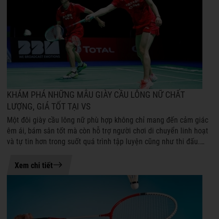
KHÁM PHÁ NHỮNG MẪU GIÀY CẦU LÔNG NỮ CHẤT
LƯỢNG, GIÁ TỐT TẠI VS
Một đôi giày cầu lông nữ phù hợp không chỉ mang đến cảm giác
êm ái, bám sân tốt mà còn hỗ trợ người chơi di chuyển linh hoạt
và tự tin hơn trong suốt quá trình tập luyện cũng như thi đấu.
Mặc dù được ...
21-07-2026 08:45
Xem chi tiết