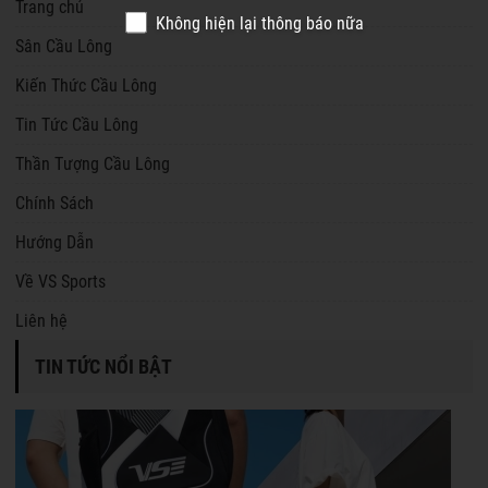
Trang chủ
Không hiện lại thông báo nữa
Sân Cầu Lông
Kiến Thức Cầu Lông
Tin Tức Cầu Lông
Thần Tượng Cầu Lông
Chính Sách
Hướng Dẫn
Về VS Sports
Liên hệ
TIN TỨC NỔI BẬT