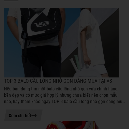
TOP 3 BALO CẦU LÔNG NHỎ GỌN ĐÁNG MUA TẠI VS
Nếu bạn đang tìm một balo cầu lông nhỏ gọn vừa chính hãng,
bền đẹp và có mức giá hợp lý nhưng chưa biết nên chọn mẫu
nào, hãy tham khảo ngay TOP 3 balo cầu lông nhỏ gọn đáng mua
tại VS dưới đây. Những...
04-08-2026 16:06
Xem chi tiết