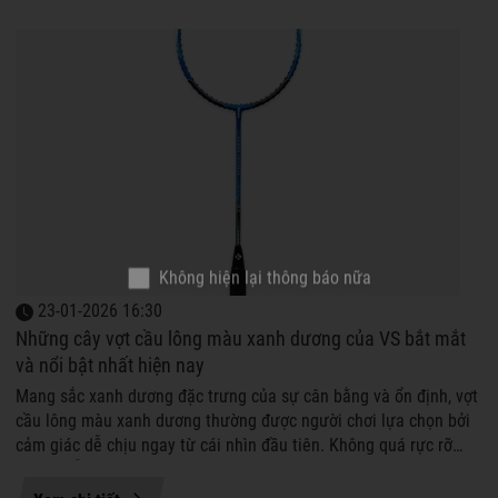
Không hiện lại thông báo nữa
23-01-2026 16:30
Những cây vợt cầu lông màu xanh dương của VS bắt mắt
và nổi bật nhất hiện nay
Mang sắc xanh dương đặc trưng của sự cân bằng và ổn định, vợt
cầu lông màu xanh dương thường được người chơi lựa chọn bởi
cảm giác dễ chịu ngay từ cái nhìn đầu tiên. Không quá rực rỡ
nhưng vẫn đủ nổi ...