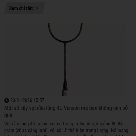
Sports đi khám p...
Xem chi tiết
23-01-2026 15:57
Một số cây vợt cầu lông 4U Venson mà bạn không nên bỏ
qua
Vợt cầu lông 4U là loại vợt có trọng lượng nhẹ, khoảng 80-84
gram (chưa căng lưới), với số 'U' thể hiện trọng lượng. Nó mang