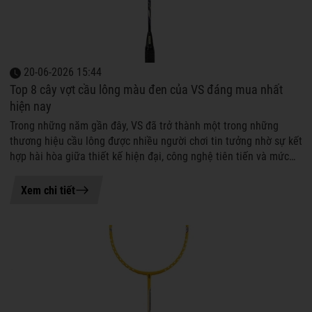
20-06-2026 15:44
Top 8 cây vợt cầu lông màu đen của VS đáng mua nhất
hiện nay
Trong những năm gần đây, VS đã trở thành một trong những
thương hiệu cầu lông được nhiều người chơi tin tưởng nhờ sự kết
hợp hài hòa giữa thiết kế hiện đại, công nghệ tiên tiến và mức
giá phù hợp với ...
Xem chi tiết