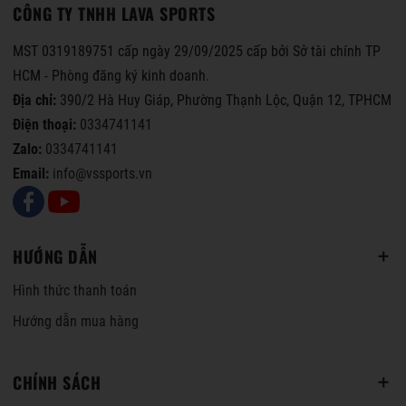
CÔNG TY TNHH LAVA SPORTS
MST 0319189751 cấp ngày 29/09/2025 cấp bởi Sở tài chính TP
HCM - Phòng đăng ký kinh doanh.
Địa chỉ:
390/2 Hà Huy Giáp, Phường Thạnh Lộc, Quận 12, TPHCM
Điện thoại:
0334741141
Zalo:
0334741141
Email:
info@vssports.vn
HƯỚNG DẪN
Hình thức thanh toán
Hướng dẫn mua hàng
CHÍNH SÁCH