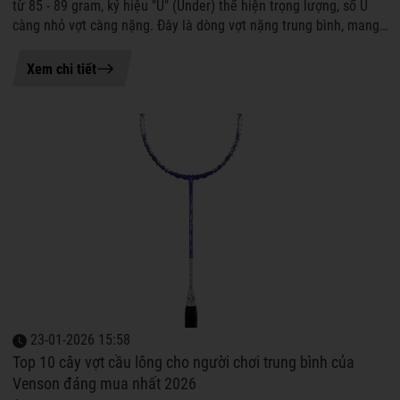
từ 85 - 89 gram, ký hiệu "U" (Under) thể hiện trọng lượng, số U
càng nhỏ vợt càng nặng. Đây là dòng vợt nặng trung bình, mang
lại cảm giác ...
Xem chi tiết
23-01-2026 15:58
Top 10 cây vợt cầu lông cho người chơi trung bình của
Venson đáng mua nhất 2026