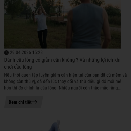
29-04-2026 15:28
Đánh cầu lông có giảm cân không ? Và những lợi ích khi
chơi cầu lông
Nếu thói quen tập luyện giảm cân hiện tại của bạn đã cũ mèm và
không còn thú vị, đã đến lúc thay đổi và thử điều gì đó mới mẻ
hơn thì đó chính là cầu lông. Nhiều người còn thắc mắc rằng
đánh cầu lông ...
Xem chi tiết