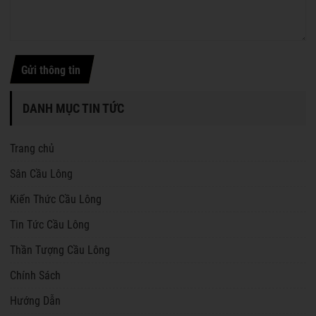
Gửi thông tin
DANH MỤC TIN TỨC
Trang chủ
Sân Cầu Lông
Kiến Thức Cầu Lông
Tin Tức Cầu Lông
Thần Tượng Cầu Lông
Chính Sách
Hướng Dẫn