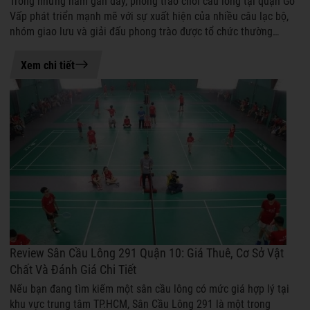
Trong những năm gần đây, phong trào chơi cầu lông tại quận Gò
Vấp phát triển mạnh mẽ với sự xuất hiện của nhiều câu lạc bộ,
nhóm giao lưu và giải đấu phong trào được tổ chức thường
xuyên. Nhu cầu tìm ...
18-06-2026 15:39
Xem chi tiết
Review Sân Cầu Lông 291 Quận 10: Giá Thuê, Cơ Sở Vật
Chất Và Đánh Giá Chi Tiết
Nếu bạn đang tìm kiếm một sân cầu lông có mức giá hợp lý tại
khu vực trung tâm TP.HCM, Sân Cầu Lông 291 là một trong