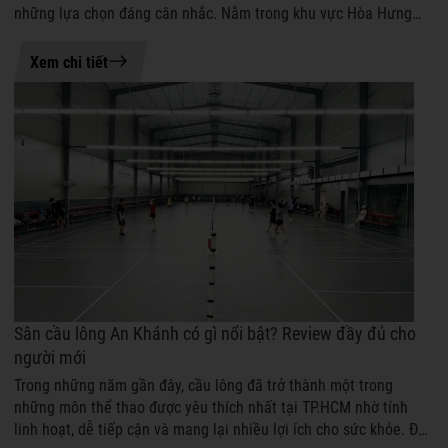
những lựa chọn đáng cân nhắc. Nằm trong khu vực Hòa Hưng
sầm uất, sân sở hữu vị trí...
18-06-2026 13:58
Xem chi tiết
Sân cầu lông An Khánh có gì nổi bật? Review đầy đủ cho
người mới
Trong những năm gần đây, cầu lông đã trở thành một trong
những môn thể thao được yêu thích nhất tại TP.HCM nhờ tính
linh hoạt, dễ tiếp cận và mang lại nhiều lợi ích cho sức khỏe. Để