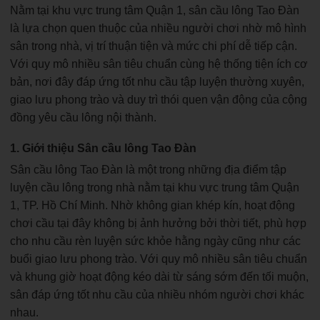
Nằm tại khu vực trung tâm Quận 1, sân cầu lông Tao Đàn
là lựa chọn quen thuộc của nhiều người chơi nhờ mô hình
sân trong nhà, vị trí thuận tiện và mức chi phí dễ tiếp cận.
Với quy mô nhiều sân tiêu chuẩn cùng hệ thống tiện ích cơ
bản, nơi đây đáp ứng tốt nhu cầu tập luyện thường xuyên,
giao lưu phong trào và duy trì thói quen vận động của cộng
đồng yêu cầu lông nội thành.
1. Giới thiệu Sân cầu lông Tao Đàn
Sân cầu lông Tao Đàn là một trong những địa điểm tập
luyện cầu lông trong nhà nằm tại khu vực trung tâm Quận
1, TP. Hồ Chí Minh. Nhờ không gian khép kín, hoạt động
chơi cầu tại đây không bị ảnh hưởng bởi thời tiết, phù hợp
cho nhu cầu rèn luyện sức khỏe hằng ngày cũng như các
buổi giao lưu phong trào. Với quy mô nhiều sân tiêu chuẩn
và khung giờ hoạt động kéo dài từ sáng sớm đến tối muộn,
sân đáp ứng tốt nhu cầu của nhiều nhóm người chơi khác
nhau.