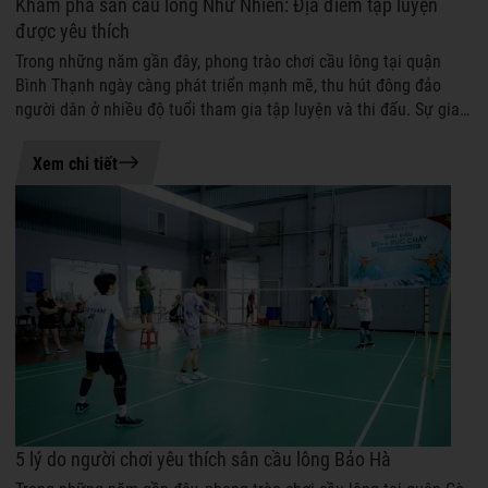
Khám phá sân cầu lông Như Nhiên: Địa điểm tập luyện
được yêu thích
Trong những năm gần đây, phong trào chơi cầu lông tại quận
Bình Thạnh ngày càng phát triển mạnh mẽ, thu hút đông đảo
người dân ở nhiều độ tuổi tham gia tập luyện và thi đấu. Sự gia
tăng nhu cầu rèn lu...
19-06-2026 08:47
Xem chi tiết
5 lý do người chơi yêu thích sân cầu lông Bảo Hà