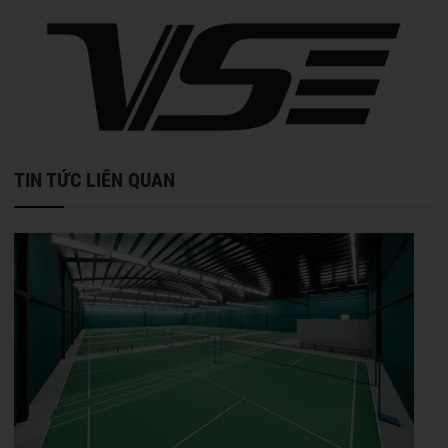
TIN TỨC LIÊN QUAN