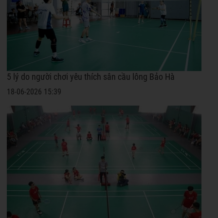
5 lý do người chơi yêu thích sân cầu lông Bảo Hà
18-06-2026 15:39