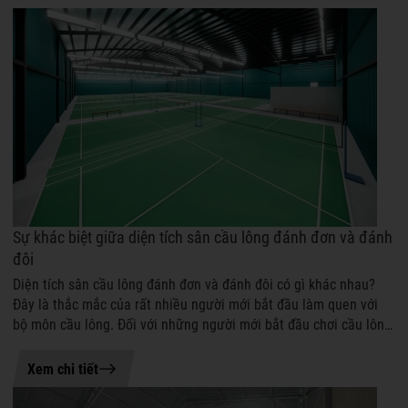
Sự khác biệt giữa diện tích sân cầu lông đánh đơn và đánh
đôi
Diện tích sân cầu lông đánh đơn và đánh đôi có gì khác nhau?
Đây là thắc mắc của rất nhiều người mới bắt đầu làm quen với
bộ môn cầu lông. Đối với những người mới bắt đầu chơi cầu lông,
việc phân biệt...
20-06-2026 09:38
Xem chi tiết