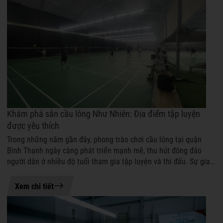
Khám phá sân cầu lông Như Nhiên: Địa điểm tập luyện
được yêu thích
Trong những năm gần đây, phong trào chơi cầu lông tại quận
Bình Thạnh ngày càng phát triển mạnh mẽ, thu hút đông đảo
người dân ở nhiều độ tuổi tham gia tập luyện và thi đấu. Sự gia
tăng nhu cầu rèn lu...
19-06-2026 08:47
Xem chi tiết