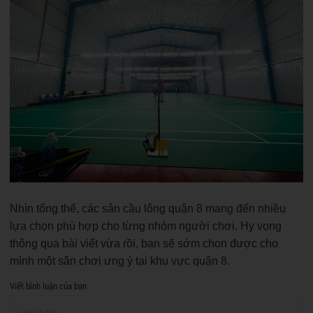
Nhìn tổng thể, các sân cầu lông quận 8 mang đến nhiều
lựa chọn phù hợp cho từng nhóm người chơi. Hy vọng
thông qua bài viết vừa rồi, bạn sẽ sớm chọn được cho
mình một sân chơi ưng ý tại khu vực quận 8.
Viết bình luận của bạn