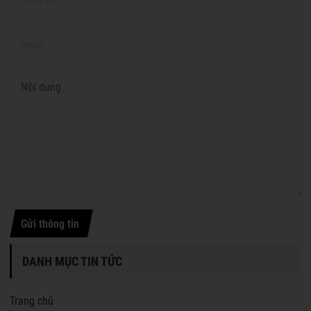
Gửi thông tin
DANH MỤC TIN TỨC
Trang chủ