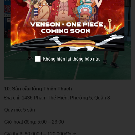
Không hiện lại thông báo nữa
10. Sân cầu lông Thiên Thạch
Địa chỉ: 1436 Phạm Thế Hiển, Phường 5, Quận 8
Quy mô: 5 sân
Giờ hoạt động: 5:00 – 23:00
Giá thuê: 80.000đ – 120.000đ/giờ