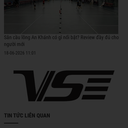
Sân cầu lông An Khánh có gì nổi bật? Review đầy đủ cho
người mới
18-06-2026 11:01
TIN TỨC LIÊN QUAN