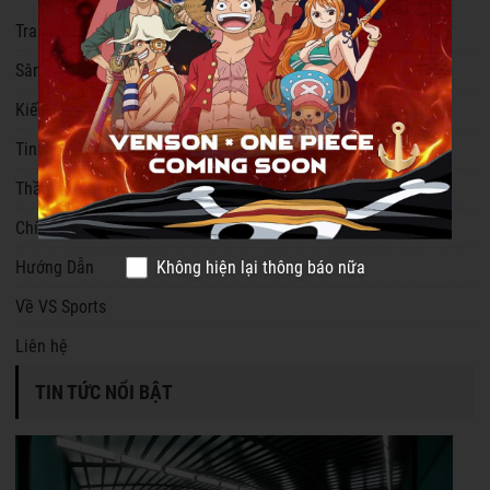
Trang chủ
Sân Cầu Lông
Kiến Thức Cầu Lông
Tin Tức Cầu Lông
Thần Tượng Cầu Lông
Chính Sách
Không hiện lại thông báo nữa
Hướng Dẫn
Về VS Sports
Liên hệ
TIN TỨC NỔI BẬT