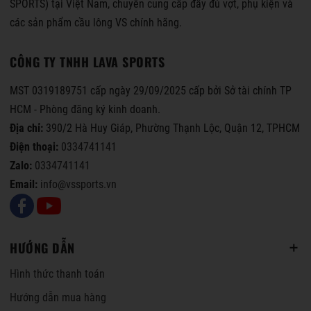
SPORTS) tại Việt Nam, chuyên cung cấp đầy đủ vợt, phụ kiện và
các sản phẩm cầu lông VS chính hãng.
CÔNG TY TNHH LAVA SPORTS
MST 0319189751 cấp ngày 29/09/2025 cấp bởi Sở tài chính TP
HCM - Phòng đăng ký kinh doanh.
Địa chỉ:
390/2 Hà Huy Giáp, Phường Thạnh Lộc, Quận 12, TPHCM
Điện thoại:
0334741141
Zalo:
0334741141
Email:
info@vssports.vn
HƯỚNG DẪN
Hình thức thanh toán
Hướng dẫn mua hàng