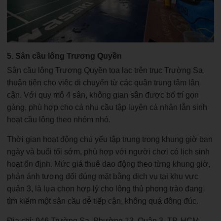
5. Sân cầu lông Trương Quyền
Sân cầu lông Trương Quyền tọa lạc trên trục Trường Sa,
thuận tiện cho việc di chuyển từ các quận trung tâm lân
cận. Với quy mô 4 sân, không gian sân được bố trí gọn
gàng, phù hợp cho cả nhu cầu tập luyện cá nhân lẫn sinh
hoạt cầu lông theo nhóm nhỏ.
Thời gian hoạt động chủ yếu tập trung trong khung giờ ban
ngày và buổi tối sớm, phù hợp với người chơi có lịch sinh
hoạt ổn định. Mức giá thuê dao động theo từng khung giờ,
phản ánh tương đối đúng mặt bằng dịch vụ tại khu vực
quận 3, là lựa chọn hợp lý cho lông thủ phong trào đang
tìm kiếm một sân cầu dễ tiếp cận, không quá đông đúc.
Địa chỉ: 946 Trường Sa, Phường 13, Quận 3, TP. HCM