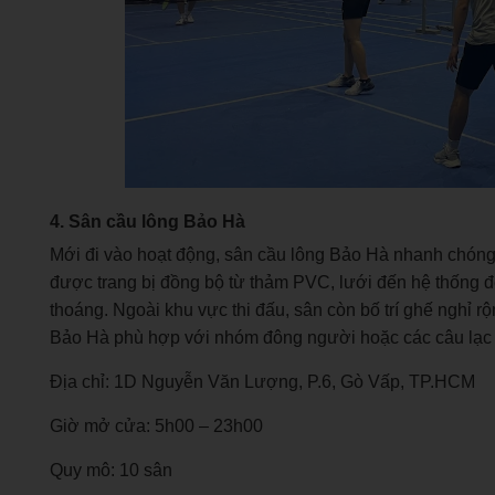
4. Sân cầu lông Bảo Hà
Mới đi vào hoạt động, sân cầu lông Bảo Hà nhanh chóng
được trang bị đồng bộ từ thảm PVC, lưới đến hệ thống đ
thoáng. Ngoài khu vực thi đấu, sân còn bố trí ghế nghỉ 
Bảo Hà phù hợp với nhóm đông người hoặc các câu lạc b
Địa chỉ: 1D Nguyễn Văn Lượng, P.6, Gò Vấp, TP.HCM
Giờ mở cửa: 5h00 – 23h00
Quy mô: 10 sân