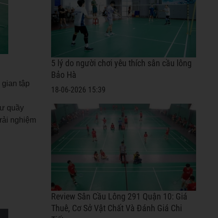
5 lý do người chơi yêu thích sân cầu lông
Bảo Hà
 gian tập
18-06-2026 15:39
hư quầy
trải nghiệm
Review Sân Cầu Lông 291 Quận 10: Giá
Thuê, Cơ Sở Vật Chất Và Đánh Giá Chi