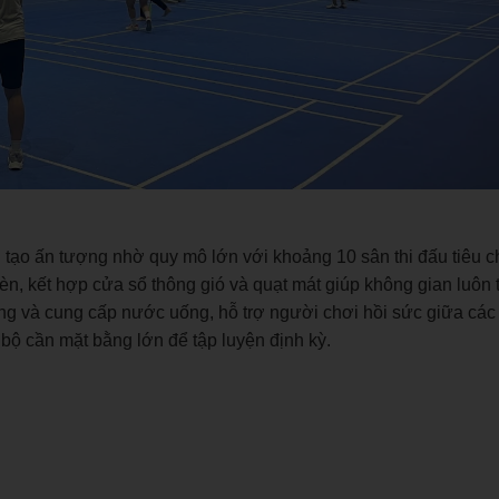
 tạo ấn tượng nhờ quy mô lớn với khoảng 10 sân thi đấu tiêu 
èn, kết hợp cửa sổ thông gió và quạt mát giúp không gian luôn
rộng và cung cấp nước uống, hỗ trợ người chơi hồi sức giữa các 
ộ cần mặt bằng lớn để tập luyện định kỳ.