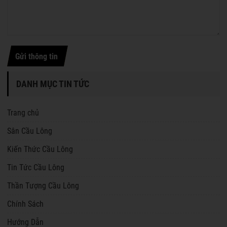
Gửi thông tin
DANH MỤC TIN TỨC
Trang chủ
Sân Cầu Lông
Kiến Thức Cầu Lông
Tin Tức Cầu Lông
Thần Tượng Cầu Lông
Chính Sách
Hướng Dẫn