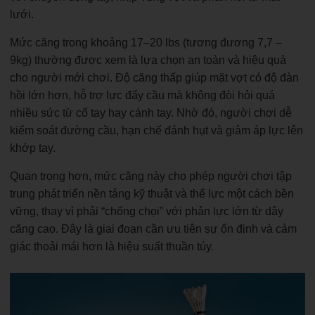
lưới.
Mức căng trong khoảng 17–20 lbs (tương đương 7,7 –
9kg) thường được xem là lựa chọn an toàn và hiệu quả
cho người mới chơi. Độ căng thấp giúp mặt vợt có độ đàn
hồi lớn hơn, hỗ trợ lực đẩy cầu mà không đòi hỏi quá
nhiều sức từ cổ tay hay cánh tay. Nhờ đó, người chơi dễ
kiểm soát đường cầu, hạn chế đánh hụt và giảm áp lực lên
khớp tay.
Quan trọng hơn, mức căng này cho phép người chơi tập
trung phát triển nền tảng kỹ thuật và thể lực một cách bền
vững, thay vì phải “chống chọi” với phản lực lớn từ dây
căng cao. Đây là giai đoạn cần ưu tiên sự ổn định và cảm
giác thoải mái hơn là hiệu suất thuần túy.