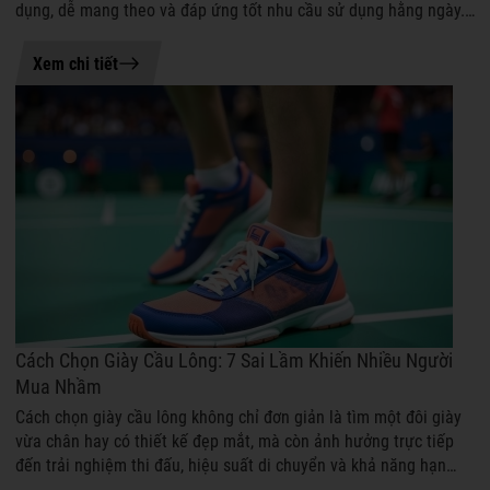
dụng, dễ mang theo và đáp ứng tốt nhu cầu sử dụng hằng ngày.
Không chỉ giú...
04-08-2026 17:24
Xem chi tiết
Cách Chọn Giày Cầu Lông: 7 Sai Lầm Khiến Nhiều Người
Mua Nhầm
Cách chọn giày cầu lông không chỉ đơn giản là tìm một đôi giày
vừa chân hay có thiết kế đẹp mắt, mà còn ảnh hưởng trực tiếp
đến trải nghiệm thi đấu, hiệu suất di chuyển và khả năng hạn
chế chấn thương...