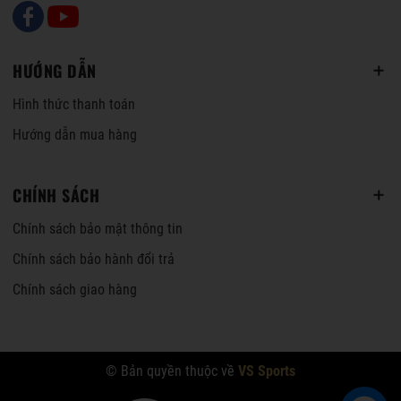
HƯỚNG DẪN
Hình thức thanh toán
Hướng dẫn mua hàng
CHÍNH SÁCH
Chính sách bảo mật thông tin
Chính sách bảo hành đổi trả
Chính sách giao hàng
© Bản quyền thuộc về
VS Sports