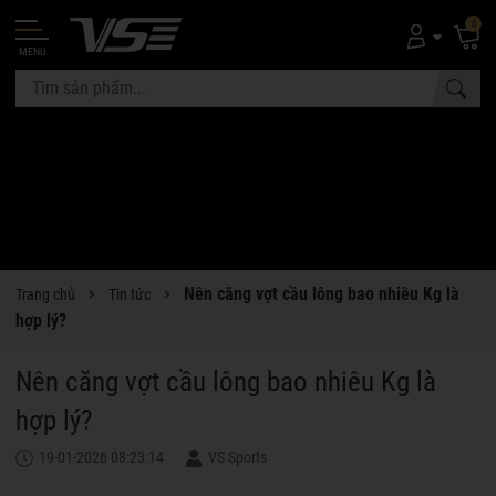
0
MENU
Nên căng vợt cầu lông bao nhiêu Kg là
Trang chủ
Tin tức
hợp lý?
Nên căng vợt cầu lông bao nhiêu Kg là
hợp lý?
19-01-2026 08:23:14
VS Sports