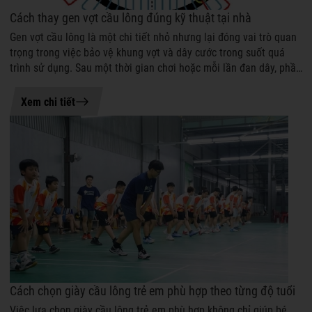
Cách thay gen vợt cầu lông đúng kỹ thuật tại nhà
Gen vợt cầu lông là một chi tiết nhỏ nhưng lại đóng vai trò quan
trọng trong việc bảo vệ khung vợt và dây cước trong suốt quá
trình sử dụng. Sau một thời gian chơi hoặc mỗi lần đan dây, phần
gen có th...
07-08-2026 14:37
Xem chi tiết
Cách chọn giày cầu lông trẻ em phù hợp theo từng độ tuổi
Việc lựa chọn giày cầu lông trẻ em phù hợp không chỉ giúp bé