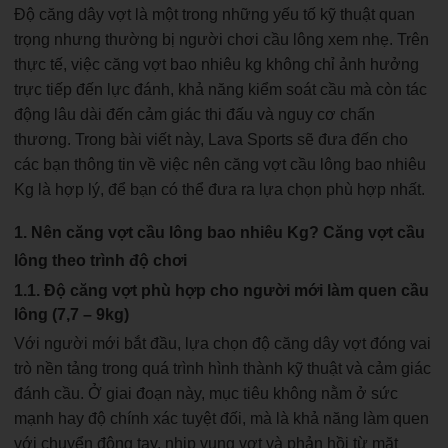
Độ căng dây vợt là một trong những yếu tố kỹ thuật quan
trọng nhưng thường bị người chơi cầu lông xem nhẹ. Trên
thực tế, việc căng vợt bao nhiêu kg không chỉ ảnh hưởng
trực tiếp đến lực đánh, khả năng kiểm soát cầu mà còn tác
động lâu dài đến cảm giác thi đấu và nguy cơ chấn
thương. Trong bài viết này, Lava Sports sẽ đưa đến cho
các bạn thông tin về việc nên căng vợt cầu lông bao nhiêu
Kg là hợp lý, để bạn có thể đưa ra lựa chọn phù hợp nhất.
1. Nên căng vợt cầu lông bao nhiêu Kg? Căng vợt cầu
lông theo trình độ chơi
1.1. Độ căng vợt phù hợp cho người mới làm quen cầu
lông (7,7 – 9kg)
Với người mới bắt đầu, lựa chọn độ căng dây vợt đóng vai
trò nền tảng trong quá trình hình thành kỹ thuật và cảm giác
đánh cầu. Ở giai đoạn này, mục tiêu không nằm ở sức
mạnh hay độ chính xác tuyệt đối, mà là khả năng làm quen
với chuyển động tay, nhịp vung vợt và phản hồi từ mặt