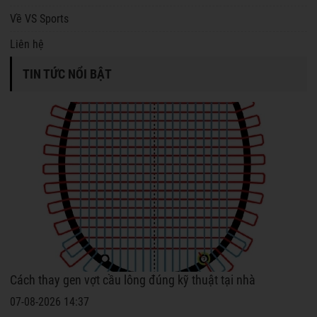
Về VS Sports
Liên hệ
TIN TỨC NỔI BẬT
Cách thay gen vợt cầu lông đúng kỹ thuật tại nhà
07-08-2026 14:37