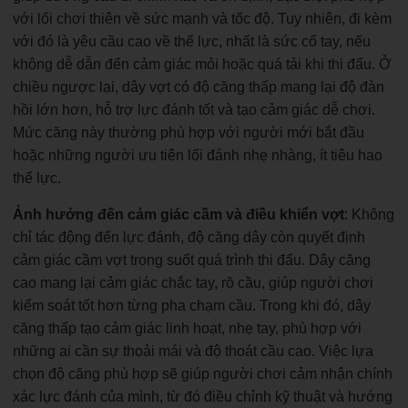
với lối chơi thiên về sức mạnh và tốc độ. Tuy nhiên, đi kèm
với đó là yêu cầu cao về thể lực, nhất là sức cổ tay, nếu
không dễ dẫn đến cảm giác mỏi hoặc quá tải khi thi đấu. Ở
chiều ngược lại, dây vợt có độ căng thấp mang lại độ đàn
hồi lớn hơn, hỗ trợ lực đánh tốt và tạo cảm giác dễ chơi.
Mức căng này thường phù hợp với người mới bắt đầu
hoặc những người ưu tiên lối đánh nhẹ nhàng, ít tiêu hao
thể lực.
Ảnh hưởng đến cảm giác cầm và điều khiển vợt
: Không
chỉ tác động đến lực đánh, độ căng dây còn quyết định
cảm giác cầm vợt trong suốt quá trình thi đấu. Dây căng
cao mang lại cảm giác chắc tay, rõ cầu, giúp người chơi
kiểm soát tốt hơn từng pha chạm cầu. Trong khi đó, dây
căng thấp tạo cảm giác linh hoạt, nhẹ tay, phù hợp với
những ai cần sự thoải mái và độ thoát cầu cao. Việc lựa
chọn độ căng phù hợp sẽ giúp người chơi cảm nhận chính
xác lực đánh của mình, từ đó điều chỉnh kỹ thuật và hướng