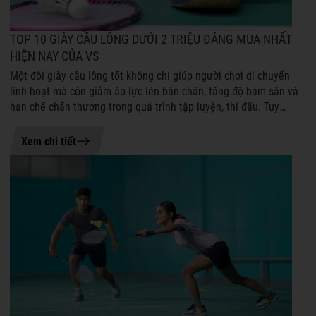
TOP 10 GIÀY CẦU LÔNG DƯỚI 2 TRIỆU ĐÁNG MUA NHẤT
HIỆN NAY CỦA VS
Một đôi giày cầu lông tốt không chỉ giúp người chơi di chuyển
linh hoạt mà còn giảm áp lực lên bàn chân, tăng độ bám sân và
hạn chế chấn thương trong quá trình tập luyện, thi đấu. Tuy
nhiên, không phả...
20-07-2026 15:49
Xem chi tiết