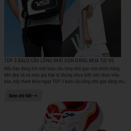
TOP 3 BALO CẦU LÔNG NHỎ GỌN ĐÁNG MUA TẠI VS
Nếu bạn đang tìm một balo cầu lông nhỏ gọn vừa chính hãng,
bền đẹp và có mức giá hợp lý nhưng chưa biết nên chọn mẫu
nào, hãy tham khảo ngay TOP 3 balo cầu lông nhỏ gọn đáng mua
tại VS dưới đây. Những...
04-08-2026 16:06
Xem chi tiết