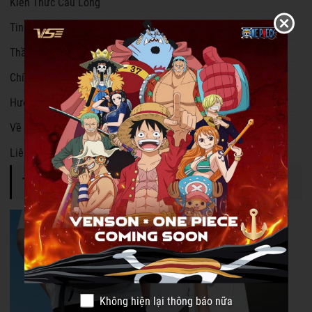
Kiến Thức Cầu Lông
Tin Tức Cầu Lông
Thần Tượng Cầu Lông
Chính Sách
Hướng Dẫn
Về VS Sports
Liên hệ
TIN TỨC NỔI BẬT
Không hiện lại thông báo nữa