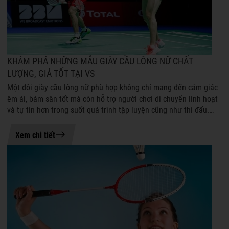
KHÁM PHÁ NHỮNG MẪU GIÀY CẦU LÔNG NỮ CHẤT
LƯỢNG, GIÁ TỐT TẠI VS
Một đôi giày cầu lông nữ phù hợp không chỉ mang đến cảm giác
êm ái, bám sân tốt mà còn hỗ trợ người chơi di chuyển linh hoạt
và tự tin hơn trong suốt quá trình tập luyện cũng như thi đấu.
Mặc dù được ...
21-07-2026 08:45
Xem chi tiết