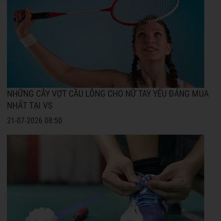
NHỮNG CÂY VỢT CẦU LÔNG CHO NỮ TAY YẾU ĐÁNG MUA
NHẤT TẠI VS
21-07-2026 08:50