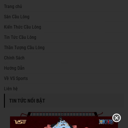
Trang chủ
Sân Cầu Lông
Kiến Thức Cầu Lông
Tin Tức Cầu Lông
Thần Tượng Cầu Lông
Chính Sách
Hướng Dẫn
Về VS Sports
Liên hệ
TIN TỨC NỔI BẬT