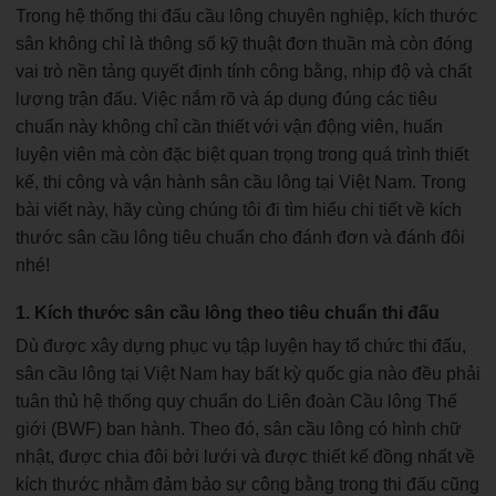
Trong hệ thống thi đấu cầu lông chuyên nghiệp, kích thước
sân không chỉ là thông số kỹ thuật đơn thuần mà còn đóng
vai trò nền tảng quyết định tính công bằng, nhịp độ và chất
lượng trận đấu. Việc nắm rõ và áp dụng đúng các tiêu
chuẩn này không chỉ cần thiết với vận động viên, huấn
luyện viên mà còn đặc biệt quan trọng trong quá trình thiết
kế, thi công và vận hành sân cầu lông tại Việt Nam. Trong
bài viết này, hãy cùng chúng tôi đi tìm hiểu chi tiết về kích
thước sân cầu lông tiêu chuẩn cho đánh đơn và đánh đôi
nhé!
1. Kích thước sân cầu lông theo tiêu chuẩn thi đấu
Dù được xây dựng phục vụ tập luyện hay tổ chức thi đấu,
sân cầu lông tại Việt Nam hay bất kỳ quốc gia nào đều phải
tuân thủ hệ thống quy chuẩn do Liên đoàn Cầu lông Thế
giới (BWF) ban hành. Theo đó, sân cầu lông có hình chữ
nhật, được chia đôi bởi lưới và được thiết kế đồng nhất về
kích thước nhằm đảm bảo sự công bằng trong thi đấu cũng