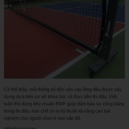
Có thể thấy, mỗi thông số trên sân cầu lông đều được xây
dựng dựa trên cơ sở khoa học và thực tiễn thi đấu. Việc
tuân thủ đúng tiêu chuẩn BWF giúp đảm bảo sự công bằng
trong thi đấu, hạn chế rủi ro kỹ thuật và nâng cao trải
nghiệm cho người chơi ở mọi cấp độ.
Viết bình luận của bạn