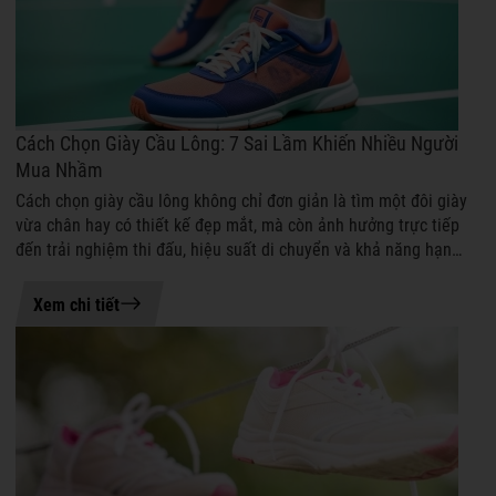
Cách Chọn Giày Cầu Lông: 7 Sai Lầm Khiến Nhiều Người
Mua Nhầm
Cách chọn giày cầu lông không chỉ đơn giản là tìm một đôi giày
vừa chân hay có thiết kế đẹp mắt, mà còn ảnh hưởng trực tiếp
đến trải nghiệm thi đấu, hiệu suất di chuyển và khả năng hạn
chế chấn thương...
05-08-2026 15:10
Xem chi tiết