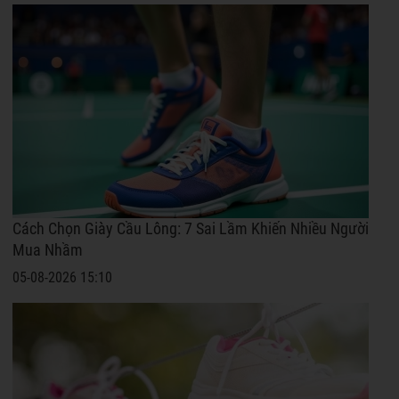
Cách Chọn Giày Cầu Lông: 7 Sai Lầm Khiến Nhiều Người
Mua Nhầm
05-08-2026 15:10