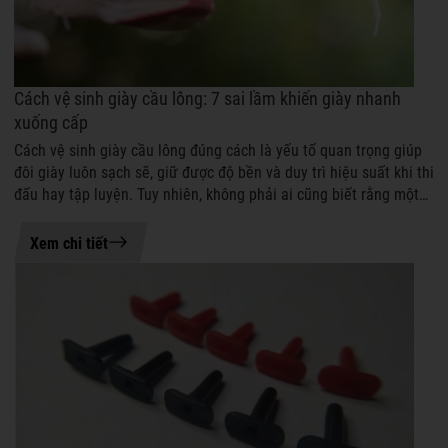
Cách vệ sinh giày cầu lông: 7 sai lầm khiến giày nhanh
xuống cấp
Cách vệ sinh giày cầu lông đúng cách là yếu tố quan trọng giúp
đôi giày luôn sạch sẽ, giữ được độ bền và duy trì hiệu suất khi thi
đấu hay tập luyện. Tuy nhiên, không phải ai cũng biết rằng một
số thó...
03-08-2026 14:47
Xem chi tiết