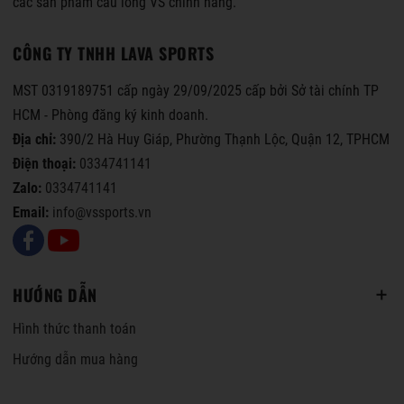
các sản phẩm cầu lông VS chính hãng.
CÔNG TY TNHH LAVA SPORTS
MST 0319189751 cấp ngày 29/09/2025 cấp bởi Sở tài chính TP
HCM - Phòng đăng ký kinh doanh.
Địa chỉ:
390/2 Hà Huy Giáp, Phường Thạnh Lộc, Quận 12, TPHCM
Điện thoại:
0334741141
Zalo:
0334741141
Email:
info@vssports.vn
HƯỚNG DẪN
Hình thức thanh toán
Hướng dẫn mua hàng