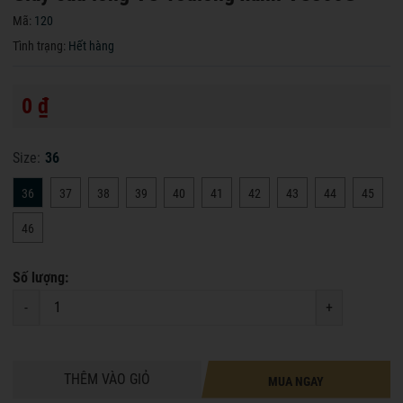
Mã:
120
Tình trạng:
Hết hàng
0 ₫
Size:
36
36
37
38
39
40
41
42
43
44
45
46
Số lượng:
-
+
THÊM VÀO GIỎ
MUA NGAY