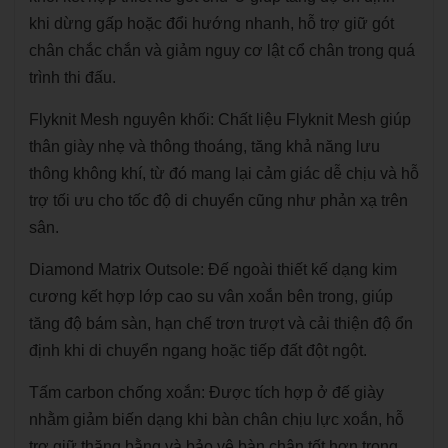
khi dừng gấp hoặc đổi hướng nhanh, hỗ trợ giữ gót
chân chắc chắn và giảm nguy cơ lật cổ chân trong quá
trình thi đấu.
Flyknit Mesh nguyên khối: Chất liệu Flyknit Mesh giúp
thân giày nhẹ và thông thoáng, tăng khả năng lưu
thông không khí, từ đó mang lại cảm giác dễ chịu và hỗ
trợ tối ưu cho tốc độ di chuyển cũng như phản xạ trên
sân.
Diamond Matrix Outsole: Đế ngoài thiết kế dạng kim
cương kết hợp lớp cao su vân xoắn bên trong, giúp
tăng độ bám sàn, hạn chế trơn trượt và cải thiện độ ổn
định khi di chuyển ngang hoặc tiếp đất đột ngột.
Tấm carbon chống xoắn: Được tích hợp ở đế giày
nhằm giảm biến dạng khi bàn chân chịu lực xoắn, hỗ
trợ giữ thăng bằng và bảo vệ bàn chân tốt hơn trong