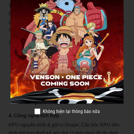
Thoải mái khi sử dụng thời gian dài: Thiết kế gót giày
ôm sát theo cấu trúc sinh học giúp hạn chế trượt gót,
giảm cảm giác mỏi và khó chịu khi vận động cường độ
cao hoặc thi đấu kéo dài.
3. Thông số kỹ thuật
Size: 36 – 46
Đế giữa: EVA nhẹ, đàn hồi và giảm chấn
Đế ngoài: Cao su chuyên dụng chống trơn trượt
Cấu trúc hỗ trợ: Tấm carbon chống xoắn
Thiết kế gót: U-Shape ôm và cố định gót chân
Không hiện lại thông báo nữa
4. Công nghệ tích hợp
KPU nguyên khối & gót U-Shape: Cấu trúc KPU liền
khối kết hợp thiết kế gót chữ U giúp tăng độ ổn định