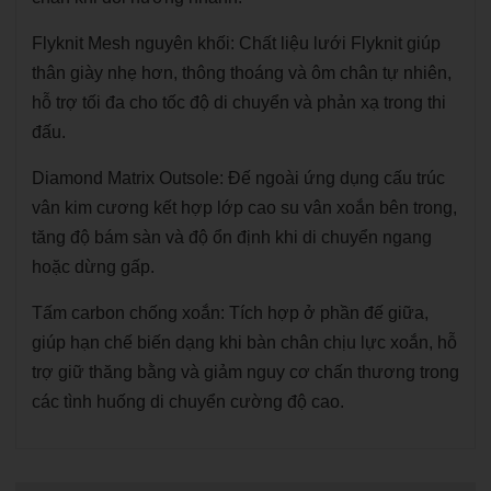
Flyknit Mesh nguyên khối: Chất liệu lưới Flyknit giúp
thân giày nhẹ hơn, thông thoáng và ôm chân tự nhiên,
hỗ trợ tối đa cho tốc độ di chuyển và phản xạ trong thi
đấu.
Diamond Matrix Outsole: Đế ngoài ứng dụng cấu trúc
vân kim cương kết hợp lớp cao su vân xoắn bên trong,
tăng độ bám sàn và độ ổn định khi di chuyển ngang
hoặc dừng gấp.
Tấm carbon chống xoắn: Tích hợp ở phần đế giữa,
giúp hạn chế biến dạng khi bàn chân chịu lực xoắn, hỗ
trợ giữ thăng bằng và giảm nguy cơ chấn thương trong
các tình huống di chuyển cường độ cao.