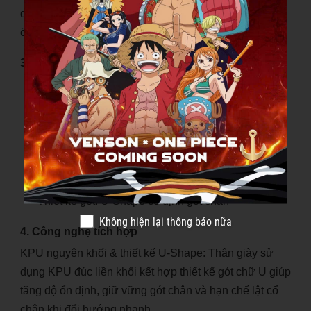
quá trình vận động liên tục, giúp duy trì sự thoải mái và
ổn định suốt trận đấu.
3. Thông số kỹ thuật
Size: 36 – 46
Đế giữa: EVA giảm chấn, đàn hồi cao
Đế ngoài: Cao su chuyên dụng chống trơn trượt
Cấu trúc hỗ trợ: Tấm carbon chống xoắn
Thiết kế gót: U-Shape cố định gót chân
Không hiện lại thông báo nữa
4. Công nghệ tích hợp
KPU nguyên khối & thiết kế U-Shape: Thân giày sử
dụng KPU đúc liền khối kết hợp thiết kế gót chữ U giúp
tăng độ ổn định, giữ vững gót chân và hạn chế lật cổ
chân khi đổi hướng nhanh.