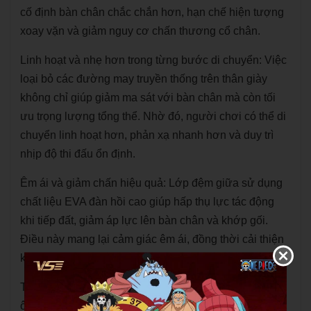
cố định bàn chân chắc chắn hơn, hạn chế hiện tượng
xoay vặn và giảm nguy cơ chấn thương cổ chân.
Linh hoạt và nhẹ hơn trong từng bước di chuyển: Việc
loại bỏ các đường may truyền thống trên thân giày
không chỉ giúp giảm ma sát với bàn chân mà còn tối
ưu trọng lượng tổng thể. Nhờ đó, người chơi có thể di
chuyển linh hoạt hơn, phản xạ nhanh hơn và duy trì
nhịp độ thi đấu ổn định.
Êm ái và giảm chấn hiệu quả: Lớp đệm giữa sử dụng
chất liệu EVA đàn hồi cao giúp hấp thụ lực tác động
khi tiếp đất, giảm áp lực lên bàn chân và khớp gối.
Điều này mang lại cảm giác êm ái, đồng thời cải thiện
khả năng phản hồi khi di chuyển ngang hoặc bật nhảy.
Thoải mái khi sử dụng lâu dài: Gót giày được thiết kế
ôm sát theo cấu trúc sinh học, hạn chế trượt gót trong