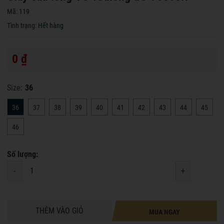
Mã:
119
Tình trạng:
Hết hàng
0 ₫
Size:
36
36
37
38
39
40
41
42
43
44
45
46
Số lượng:
-
+
THÊM VÀO GIỎ
MUA NGAY