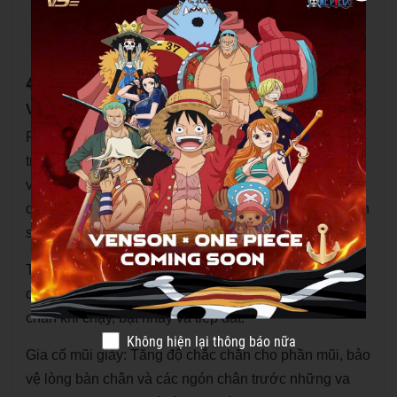
Đế giày: Cao su chống mài mòn, EVA cường lực,
sợi carbon
4.
Công nghệ tích hợp trên Giày cầu lông VS
VS178
Flyknit Fabric: Ứng dụng sợi dệt có độ bền cao và
trọng lượng nhẹ, mang lại khả năng co giãn linh hoạt
và thông thoáng tối ưu cho phần upper, giúp bàn chân
di chuyển nhanh nhẹn và thoải mái trong suốt quá trình
sử dụng.
Thiết kế gót chữ U: Gia cố phần gót bằng vật liệu
chuyên dụng, tăng độ cứng và độ ổn định, hỗ trợ cổ
chân khi chạy, bật nhảy và tiếp đất.
Không hiện lại thông báo nữa
Gia cố mũi giày: Tăng độ chắc chắn cho phần mũi, bảo
vệ lòng bàn chân và các ngón chân trước những va