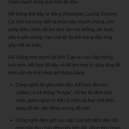
chạm mạnh trong quá trình thi đấu.
Hệ thống thắt dây tự động (Automatic Lacing Device):
Cơ chế nút xoay siết và khóa dây nhanh chóng, cho
phép điều chỉnh độ ôm vừa vặn mà không cần buộc
dây truyền thống, hạn chế tối đa tình trạng dây lỏng
gây mất an toàn.
Đế chống trơn trượt cải tiến: Cao su cao cấp chống
mài mòn, kết hợp độ dày và độ êm hợp lý, giúp tăng độ
bám sân và khả năng giữ thăng bằng.
Công nghệ đế giữa tiên tiến: Kết hợp tấm sợi
carbon và hệ thống “N-type”, hỗ trợ ổn định bàn
chân, giảm nguy cơ trật cổ chân và hạn chế biến
dạng đế khi vận động cường độ cao.
Công nghệ đệm gót cao cấp: Lớp bọt đệm đàn hồi
giúp hấp thụ chấn động khi tiếp đất, đồng thời hoàn