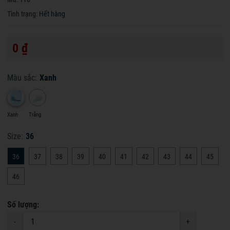
Tình trạng:
Hết hàng
0 ₫
Màu sắc:
Xanh
Xanh
Trắng
Size:
36
36
37
38
39
40
41
42
43
44
45
46
Số lượng:
-
+