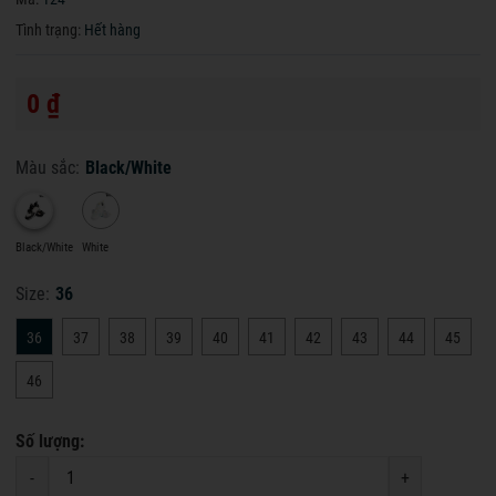
Tình trạng:
Hết hàng
0 ₫
Màu sắc:
Black/White
Black/White
White
Size:
36
36
37
38
39
40
41
42
43
44
45
46
Số lượng:
-
+