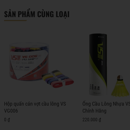
SẢN PHẨM CÙNG LOẠI
Hộp quấn cán vợt cầu lông VS
Ống Cầu Lông Nhựa V
VG006
Chính Hãng
0 ₫
220.000 ₫