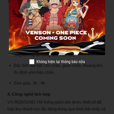
3. Thông số kỹ thuật
Form giày: U-Shape, phù hợp với bàn chân bè
hoặc mũi chân rộng
Thân giày: KPU kết hợp vải lưới (Fabric)
Tấm ổn định: Woven Carbon Fiber Plate
Định hướng sử dụng: Tập luyện và thi đấu cầu
lông cường độ trung bình đến cao
Không hiện lại thông báo nữa
Đặc tính nổi bật: Ôm chân, giảm chấn, thoáng khí,
ổn định vòm bàn chân
Size giày: 36 - 46
4. Công nghệ tích hợp
VS-REBOUND: Hệ thống giảm xóc được thiết kế để
hấp thụ nhanh lực tác động trong quá trình bật nhảy và