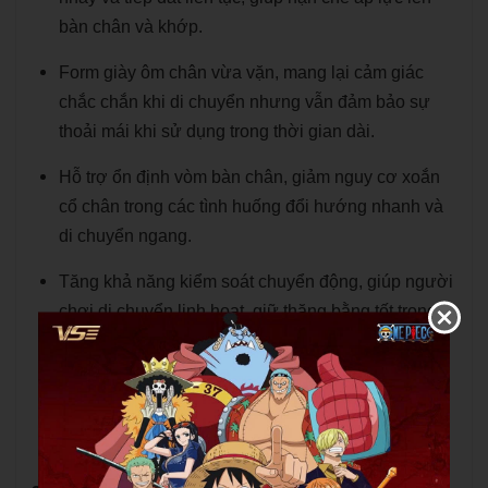
bàn chân và khớp.
Form giày ôm chân vừa vặn, mang lại cảm giác
chắc chắn khi di chuyển nhưng vẫn đảm bảo sự
thoải mái khi sử dụng trong thời gian dài.
Hỗ trợ ổn định vòm bàn chân, giảm nguy cơ xoắn
cổ chân trong các tình huống đổi hướng nhanh và
di chuyển ngang.
Tăng khả năng kiểm soát chuyển động, giúp người
chơi di chuyển linh hoạt, giữ thăng bằng tốt trong
cả lối đánh tấn công lẫn phòng thủ.
Chất liệu bền bỉ, thoáng khí, duy trì sự khô ráo và
dễ chịu cho bàn chân khi tập luyện hoặc thi đấu
cường độ cao.