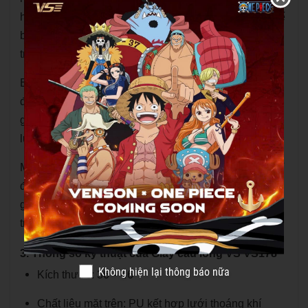
hướng đột ngột. Tấm carbon chống xoắn giúp hạn chế
biến dạng đế giày, từ đó giảm nguy cơ lật cổ chân
trong các tình huống xử lý nhanh trên sân.
Bên cạnh đó, phần đế dày được thiết kế êm ái với độ
đàn hồi cao, hỗ trợ giảm chấn hiệu quả khi tiếp đất,
giúp người chơi hạn chế cảm giác mỏi chân khi tập
luyện hoặc thi đấu trong thời gian dài.
Mặt trên kết hợp giữa PU và lưới thoáng khí không chỉ
đảm bảo độ bền mà còn tăng khả năng thông thoáng,
giữ cho bàn chân khô ráo, thoải mái trong suốt quá
trình sử dụng.
3. Thông số kỹ thuật của Giày cầu lông VS VS178
Không hiện lại thông báo nữa
Kích thước: 36 – 46
Chất liệu mặt trên: PU kết hợp lưới thoáng khí