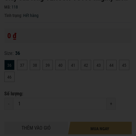
Mã:
118
Tình trạng:
Hết hàng
0 ₫
Size:
36
36
37
38
39
40
41
42
43
44
45
46
Số lượng:
-
+
THÊM VÀO GIỎ
MUA NGAY