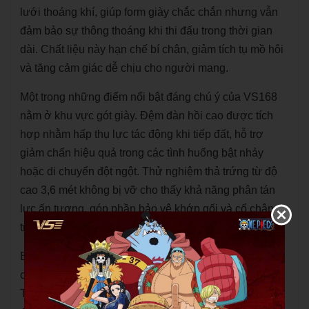
lưới thoáng khí, giúp form giày chắc chắn nhưng vẫn
đảm bảo sự thông thoáng khi thi đấu trong thời gian
dài. Chất liệu này hạn chế bí chân, giảm tích tụ mồ hôi
và tăng cảm giác dễ chịu cho người mang.
Một trong những điểm nổi bật đáng chú ý của VS168
nằm ở khu vực gót giày. Đệm đàn hồi cao được tích
hợp nhằm hấp thụ lực tác động khi tiếp đất, hỗ trợ
giảm chấn hiệu quả trong các tình huống bật nhảy
hoặc di chuyển đột ngột. Thử nghiệm thả trứng từ độ
cao 3,6 mét không bị vỡ cho thấy khả năng phân tán
lực ấn tượng, góp phần bảo vệ khớp gối và cổ chân
trong quá trình vận động liên tục.
Bên cạnh đó, phần đế ngoài được thiết kế với kết cấu
chống trượt hình lục giác, giúp tăng độ bám sân rõ rệt.
Thiết kế này hỗ trợ người chơi di chuyển linh hoạt, ổn