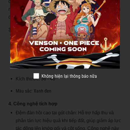
định hơn khi tăng tốc, dừng đột ngột hoặc đổi hướng
nhanh, hạn chế nguy cơ trượt ngã khi thi đấu ở cường
độ cao.
3. Thông số kỹ thuật
Chất liệu mặt trên: Da PU sợi nhỏ kết hợp lưới
thoáng khí
Chất liệu đế: Cao su chống mài mòn + EVA cường
độ cao
Không hiện lại thông báo nữa
Kích thước: 36 - 46
Màu sắc: Xanh đen
4. Công nghệ tích hợp
Đệm đàn hồi cao tại gót chân: Hỗ trợ hấp thụ và
phân tán lực hiệu quả khi tiếp đất, giúp giảm áp lực
tác động lên khớp gối và cột sống. Công nghệ này