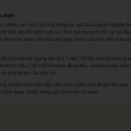
uẩn BWF
i, chiều cao lưới cầu lông trong các giải đấu chuyên nghiệp đ
h từ mặt sân đến đỉnh lưới là 1,524 mét; trong khi đó, tại hai đầu
ợc tính toán nhằm đảm bảo độ căng hợp lý của lưới trên toàn bộ
ài phủ trọn bề ngang sân là 6,7 mét. Vật liệu lưới thường là sợ
 khi thi đấu. Các mắt lưới phải đồng đều, với kích thước nằm 
à an toàn khi cầu tiếp xúc.
rong có dây lưới hoặc dây cáp chạy xuyên suốt để giữ độ căng.
c hình dạng chuẩn trong suốt quá trình sử dụng.