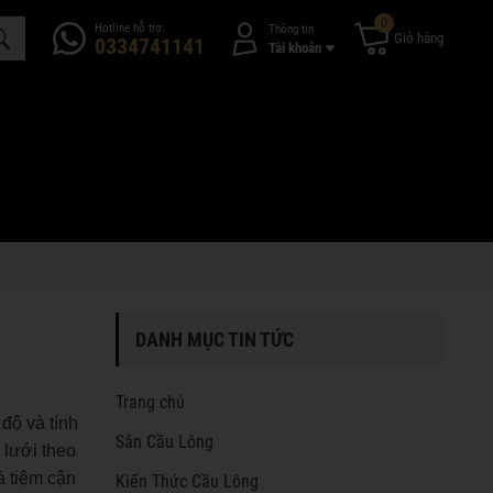
0
Hotline hỗ trợ:
Thông tin
Giỏ hàng
0334741141
Tài khoản
DANH MỤC TIN TỨC
Trang chủ
 độ và tính
Sân Cầu Lông
 lưới theo
à tiệm cận
Kiến Thức Cầu Lông