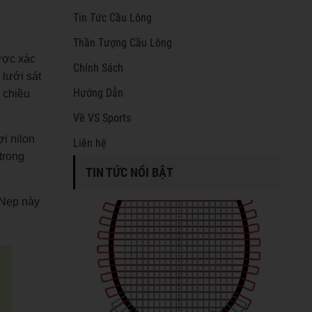
Tin Tức Cầu Lông
Thần Tượng Cầu Lông
ược xác
Chính Sách
 lưới sát
Hướng Dẫn
 chiều
Về VS Sports
i nilon
Liên hệ
trong
TIN TỨC NỔI BẬT
 Nẹp này