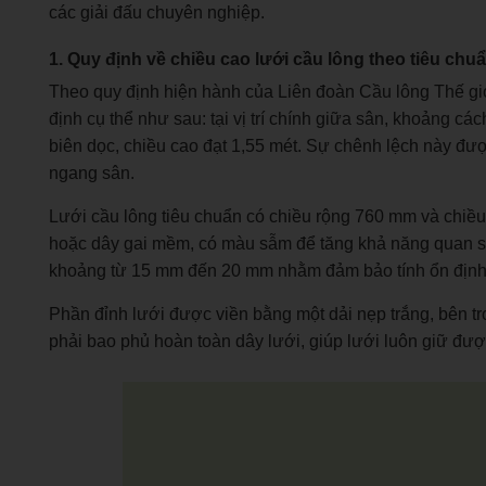
các giải đấu chuyên nghiệp.
1. Quy định về chiều cao lưới cầu lông theo tiêu ch
Theo quy định hiện hành của Liên đoàn Cầu lông Thế giớ
định cụ thể như sau: tại vị trí chính giữa sân, khoảng các
biên dọc, chiều cao đạt 1,55 mét. Sự chênh lệch này đư
ngang sân.
Lưới cầu lông tiêu chuẩn có chiều rộng 760 mm và chiều d
hoặc dây gai mềm, có màu sẫm để tăng khả năng quan sát
khoảng từ 15 mm đến 20 mm nhằm đảm bảo tính ổn định v
Phần đỉnh lưới được viền bằng một dải nẹp trắng, bên t
phải bao phủ hoàn toàn dây lưới, giúp lưới luôn giữ đượ