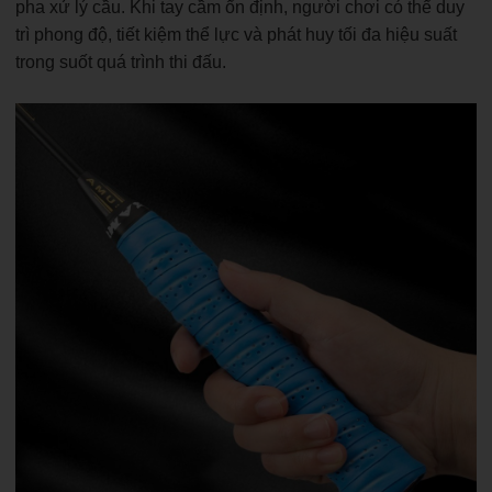
pha xử lý cầu. Khi tay cầm ổn định, người chơi có thể duy
trì phong độ, tiết kiệm thể lực và phát huy tối đa hiệu suất
trong suốt quá trình thi đấu.