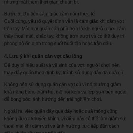
nhưng mất thêm thời gian chuẩn bị.
Bước 5: Ưu tiên cảm giác cầm nắm thực tế
Cuối cùng, yếu tố quyết định vẫn là cảm giác khi cầm vợt
trên tay. Một loại quấn cán phù hợp là khi người chơi cảm
thấy thoải mái, chắc tay, không trơn trượt và có thể duy trì
phong độ ổn định trong suốt buổi tập hoặc trận đấu.
4. Lưu ý khi quấn cán vợt cầu lông
Để duy trì hiệu suất và vệ sinh của vợt, người chơi nên
thay dây quấn theo định kỳ, tránh sử dụng dây đã quá cũ.
Không nên sử dụng quấn cán vợt cũ vì nó thường giảm
khả năng bám, thấm hút mồ hôi kém và lớp sơn bên ngoài
dễ bong tróc, ảnh hưởng đến trải nghiệm chơi.
Ngoài ra, việc quấn dây quá dày hoặc quá mỏng cũng
không được khuyến khích, vì điều này có thể làm giảm sự
thoải mái khi cầm vợt và ảnh hưởng trực tiếp đến cách