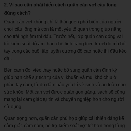
2. Vì sao cần phải hiểu cách quấn cán vợt cầu lông
đúng cách?
Quấn cán vợt không chỉ là thói quen phổ biến của người
chơi cầu lông mà còn là một yếu tố quan trọng giúp nâng
cao trải nghiệm thi đấu. Trước hết, lớp quấn cán đóng vai
trò kiểm soát độ ẩm, hạn chế tình trạng trơn trượt do mồ hôi
tay trong các buổi tập luyện cường độ cao hoặc thi đấu kéo
dài.
Bên cạnh đó, việc thay hoặc bổ sung quấn cán định kỳ
giúp hạn chế sự tích tụ của vi khuẩn và mùi khó chịu ở
phần tay cầm, từ đó đảm bảo yếu tố vệ sinh và an toàn cho
sức khỏe. Một cán vợt được quấn gọn gàng, sạch sẽ cũng
mang lại cảm giác tự tin và chuyên nghiệp hơn cho người
sử dụng.
Quan trọng hơn, quấn cán phù hợp giúp cải thiện đáng kể
cảm giác cầm nắm, hỗ trợ kiểm soát vợt tốt hơn trong từng