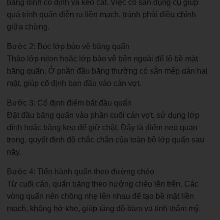
băng dính cố định và kéo cắt. Việc có sẵn dụng cụ giúp
quá trình quấn diễn ra liền mạch, tránh phải điều chỉnh
giữa chừng.
Bước 2: Bóc lớp bảo vệ băng quấn
Tháo lớp nilon hoặc lớp bảo vệ bên ngoài để lộ bề mặt
băng quấn. Ở phần đầu băng thường có sẵn mép dán hai
mặt, giúp cố định ban đầu vào cán vợt.
Bước 3: Cố định điểm bắt đầu quấn
Đặt đầu băng quấn vào phần cuối cán vợt, sử dụng lớp
dính hoặc băng keo để giữ chặt. Đây là điểm neo quan
trọng, quyết định độ chắc chắn của toàn bộ lớp quấn sau
này.
Bước 4: Tiến hành quấn theo đường chéo
Từ cuối cán, quấn băng theo hướng chéo lên trên. Các
vòng quấn nên chồng nhẹ lên nhau để tạo bề mặt liền
mạch, không hở khe, giúp tăng độ bám và tính thẩm mỹ.