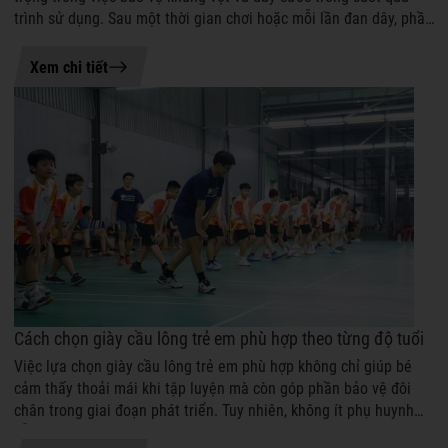
trình sử dụng. Sau một thời gian chơi hoặc mỗi lần đan dây, phần
gen có th...
07-08-2026 14:37
Xem chi tiết
Cách chọn giày cầu lông trẻ em phù hợp theo từng độ tuổi
Việc lựa chọn giày cầu lông trẻ em phù hợp không chỉ giúp bé
cảm thấy thoải mái khi tập luyện mà còn góp phần bảo vệ đôi
chân trong giai đoạn phát triển. Tuy nhiên, không ít phụ huynh
vẫn băn khoăn nê...