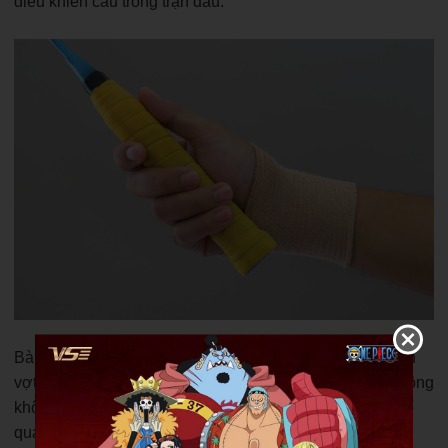
điều khiển cầu trong trận đấu.
Bài viết vừa rồi đã mang đến cho các bạn cách quấn cán
vợt cầu lông đúng cách. Có thể thấy, quấn cán vợt cầu lông
không chỉ mang ý nghĩa bảo vệ tay cầm mà còn là yếu tố
quan trọng giúp nâng cao hiệu quả thi đấu và cảm giác