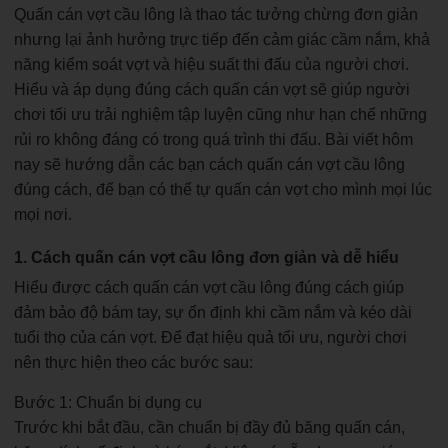
Quấn cán vợt cầu lông là thao tác tưởng chừng đơn giản
nhưng lại ảnh hưởng trực tiếp đến cảm giác cầm nắm, khả
năng kiểm soát vợt và hiệu suất thi đấu của người chơi.
Hiểu và áp dụng đúng cách quấn cán vợt sẽ giúp người
chơi tối ưu trải nghiệm tập luyện cũng như hạn chế những
rủi ro không đáng có trong quá trình thi đấu. Bài viết hôm
nay sẽ hướng dẫn các bạn cách quấn cán vợt cầu lông
đúng cách, để bạn có thể tự quấn cán vợt cho mình mọi lúc
mọi nơi.
1. Cách quấn cán vợt cầu lông đơn giản và dễ hiểu
Hiểu được cách quấn cán vợt cầu lông đúng cách giúp
đảm bảo độ bám tay, sự ổn định khi cầm nắm và kéo dài
tuổi thọ của cán vợt. Để đạt hiệu quả tối ưu, người chơi
nên thực hiện theo các bước sau:
Bước 1: Chuẩn bị dụng cụ
Trước khi bắt đầu, cần chuẩn bị đầy đủ băng quấn cán,