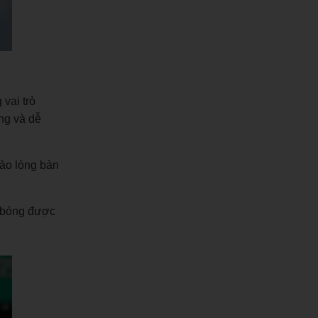
vai trò
ng và dễ
vào lòng bàn
c bóng được