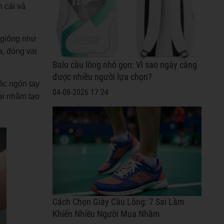
n cái và
y giống như
a, đóng vai
Balo cầu lông nhỏ gọn: Vì sao ngày càng
được nhiều người lựa chọn?
ác ngón tay
04-08-2026 17:24
ại nhằm tạo
Cách Chọn Giày Cầu Lông: 7 Sai Lầm
Khiến Nhiều Người Mua Nhầm