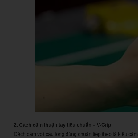
2. Cách cầm thuận tay tiêu chuẩn – V-Grip
Cách cầm vợt cầu lông đúng chuẩn tiếp theo là kiểu cầm