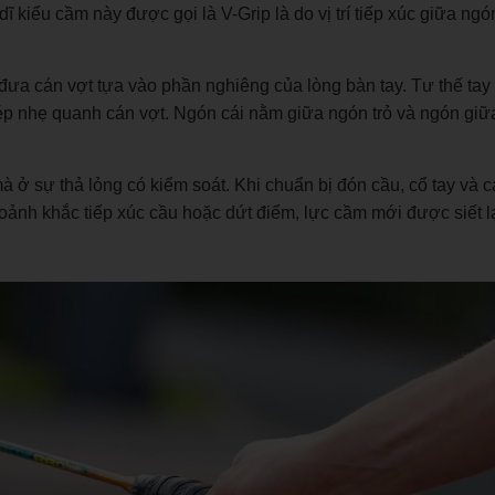
ĩ kiểu cầm này được gọi là V-Grip là do vị trí tiếp xúc giữa ngó
i đưa cán vợt tựa vào phần nghiêng của lòng bàn tay. Tư thế ta
khép nhẹ quanh cán vợt. Ngón cái nằm giữa ngón trỏ và ngón giữ
ở sự thả lỏng có kiểm soát. Khi chuẩn bị đón cầu, cổ tay và c
ảnh khắc tiếp xúc cầu hoặc dứt điểm, lực cầm mới được siết l