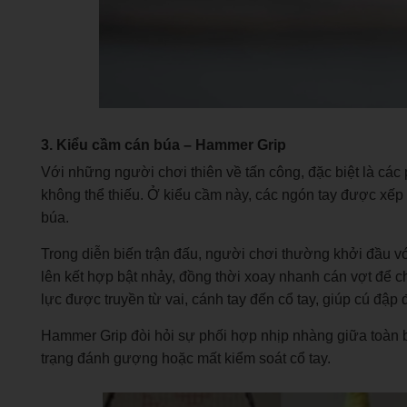
3. Kiểu cầm cán búa – Hammer Grip
Với những người chơi thiên về tấn công, đặc biệt là cá
không thể thiếu. Ở kiểu cầm này, các ngón tay được xếp
búa.
Trong diễn biến trận đấu, người chơi thường khởi đầu vớ
lên kết hợp bật nhảy, đồng thời xoay nhanh cán vợt để 
lực được truyền từ vai, cánh tay đến cổ tay, giúp cú đập 
Hammer Grip đòi hỏi sự phối hợp nhịp nhàng giữa toàn bộ
trạng đánh gượng hoặc mất kiểm soát cổ tay.