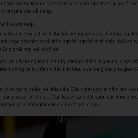
n động cường độ cao. Bài viết này của VS Sports sẽ giúp các 
lý các pha cầu dễ dàng.
and Thumb Grip
ackhand. Trong thực tế thi đấu, không phải mọi tình huống đều
 trái hoặc dồn nhanh về thân người, người chơi buộc phải chu
rip phát huy vai trò rõ rệt.
hác lực đẩy từ ngón cái như nguồn lực chính. Ngón cái được đặ
hiển hướng và lực đánh, đặc biệt hiệu quả trong các pha giao c
vợt hướng trực diện về phía cầu. Các ngón còn lại nắm cán vợt
g các pha xử lý liên tục. Cần lưu ý tránh đặt ngón cái, khung vợ
ng tạo lực và làm giảm độ chính xác khi đánh.