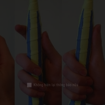
Không hiện lại thông báo nữa