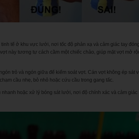
inh tế ở khu vực lưới, nơi tốc độ phản xạ và cảm giác tay đóng 
vợt này tương tự cách cầm một chiếc chảo, giúp mặt vợt mở rộ
 ngón trỏ và ngón giữa để kiểm soát vợt. Cán vợt không ép sát 
 chạm cầu nhẹ, bỏ nhỏ hoặc cứu cầu trong gang tấc.
u nhanh hoặc xử lý bóng sát lưới, nơi độ chính xác và cảm giá