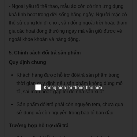
- Ngoài yếu tố thể thao, mẫu áo còn có tính ứng dụng
khá linh hoạt trong đời sống hằng ngày. Người mặc có
thể sử dụng khi đi chơi, vận động ngoài trời hoặc tham
gia các hoạt động thường ngày mà vẫn giữ được vẻ
ngoài khỏe khoắn và năng động.
5. Chính sách đổi trả sản phẩm
Quy định chung
Khách hàng được hỗ trợ đổi/trả sản phẩm trong
thời gian quy định nếu sản phẩm không đúng mô
Không hiện lại thông báo nữa
tả, sai mẫu hoặc gặp lỗi do nhà sản xuất.
Sản phẩm đổi/trả phải còn nguyên tem, chưa qua
sử dụng và còn nguyên trong bao bì ban đầu.
Trường hợp hỗ trợ đổi trả