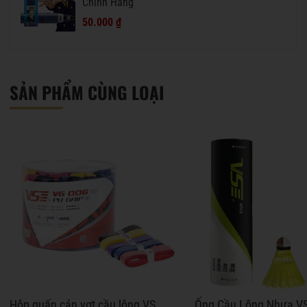
Chính Hãng
50.000 ₫
SẢN PHẨM CÙNG LOẠI
Hộp quấn cán vợt cầu lông VS
Ống Cầu Lông Nhựa V