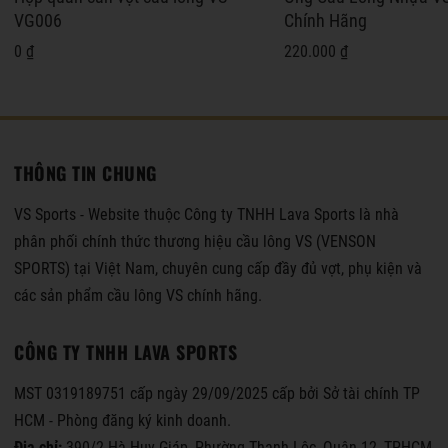
VG006
Chính Hãng
0 ₫
220.000 ₫
THÔNG TIN CHUNG
VS Sports - Website thuộc Công ty TNHH Lava Sports là nhà
phân phối chính thức thương hiệu cầu lông VS (VENSON
SPORTS) tại Việt Nam, chuyên cung cấp đầy đủ vợt, phụ kiện và
các sản phẩm cầu lông VS chính hãng.
CÔNG TY TNHH LAVA SPORTS
MST 0319189751 cấp ngày 29/09/2025 cấp bởi Sở tài chính TP
HCM - Phòng đăng ký kinh doanh.
Địa chỉ:
390/2 Hà Huy Giáp, Phường Thạnh Lộc, Quận 12, TPHCM