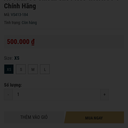
Chính Hãng
Mã:
VS413-184
Tình trạng:
Còn hàng
500.000 ₫
Size:
XS
XS
S
M
L
Số lượng:
-
+
THÊM VÀO GIỎ
MUA NGAY