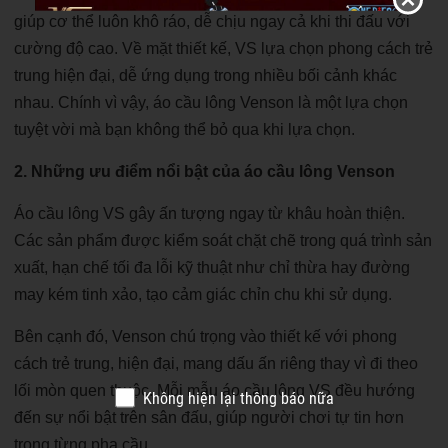
giúp cơ thể luôn khô ráo, dễ chịu ngay cả khi thi đấu với
cường độ cao. Về mặt thiết kế, VS lựa chọn phong cách trẻ
trung hiện đại, dễ ứng dụng trong nhiều bối cảnh khác
nhau. Chính vì vậy, áo cầu lông Venson là một lựa chọn
tuyệt vời mà bạn không thể bỏ qua khi lựa chọn.
2. Những ưu điểm nổi bật của áo cầu lông Venson
Áo cầu lông VS gây ấn tượng ngay từ khâu hoàn thiện.
Các sản phẩm được kiểm soát chặt chẽ trong quá trình sản
xuất, hạn chế tối đa lỗi kỹ thuật như chỉ thừa hay đường
may kém tinh xảo, tạo cảm giác chỉn chu khi sử dụng.
Bên cạnh đó, Venson chú trọng vào thiết kế với phong
cách trẻ trung, hiện đại, mang dấu ấn riêng thay vì đi theo
lối mòn quen thuộc. Mỗi mẫu áo cầu lông VS đều hướng
Không hiện lại thông báo nữa
đến sự nổi bật trên sân đấu, giúp người chơi tự tin hơn
trong từng pha cầu.