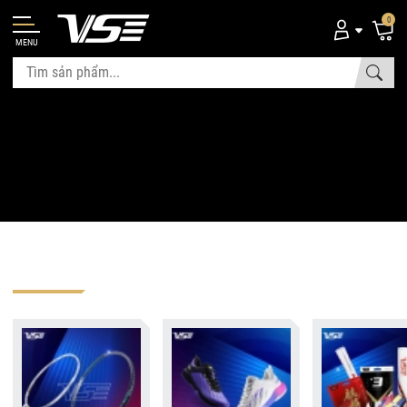
0
MENU
Xem chi tiết