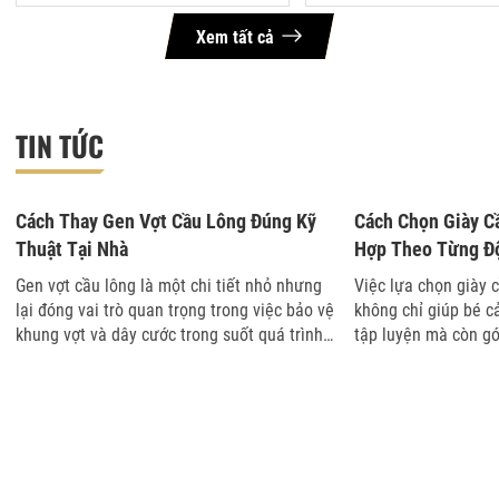
Xem tất cả
TIN TỨC
07-08-2026 14:37
06-08-2026 11:06
Cách Thay Gen Vợt Cầu Lông Đúng Kỹ
Cách Chọn Giày C
Thuật Tại Nhà
Hợp Theo Từng Đ
Gen vợt cầu lông là một chi tiết nhỏ nhưng
Việc lựa chọn giày 
lại đóng vai trò quan trọng trong việc bảo vệ
không chỉ giúp bé c
khung vợt và dây cước trong suốt quá trình
tập luyện mà còn g
sử dụng. Sau một thời gian chơi hoặc mỗi
trong giai đoạn phát
lần đan dây, phần gen có th...
ít phụ huynh vẫn bă