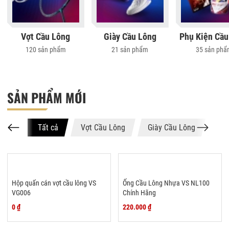
Vợt Cầu Lông
Giày Cầu Lông
Phụ Kiện Cầu
120 sản phẩm
21 sản phẩm
35 sản ph
SẢN PHẨM MỚI
Tất cả
Vợt Cầu Lông
Giày Cầu Lông
Phụ
Hộp quấn cán vợt cầu lông VS
Ống Cầu Lông Nhựa VS NL100
VG006
Chính Hãng
0 ₫
220.000 ₫