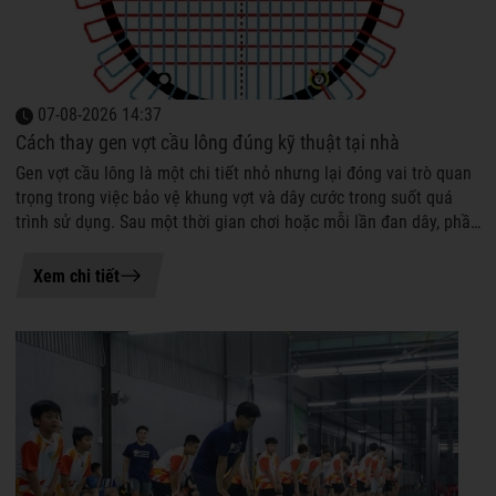
07-08-2026 14:37
Cách thay gen vợt cầu lông đúng kỹ thuật tại nhà
Gen vợt cầu lông là một chi tiết nhỏ nhưng lại đóng vai trò quan
trọng trong việc bảo vệ khung vợt và dây cước trong suốt quá
trình sử dụng. Sau một thời gian chơi hoặc mỗi lần đan dây, phần
gen có th...
Xem chi tiết