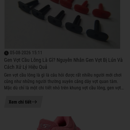
05-08-2026 15:11
Gen Vợt Cầu Lông Là Gì? Nguyên Nhân Gen Vợt Bị Lún Và
Cách Xử Lý Hiệu Quả
Gen vợt cầu lông là gì là câu hỏi được rất nhiều người mới chơi
cũng như những người thường xuyên căng dây vợt quan tâm.
Mặc dù chỉ là một chi tiết nhỏ trên khung vợt cầu lông, gen vợt
cầu lông lại đó...
Xem chi tiết