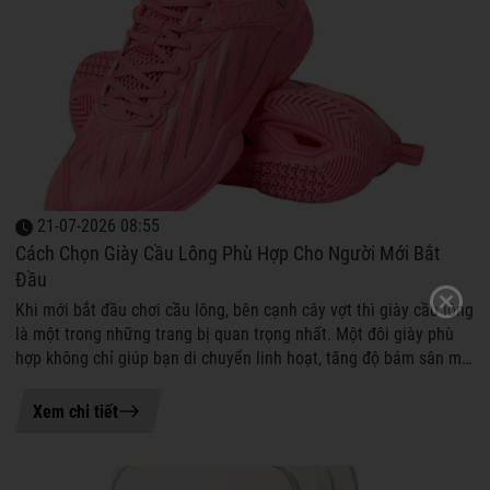
21-07-2026 08:55
Cách Chọn Giày Cầu Lông Phù Hợp Cho Người Mới Bắt
Đầu
Khi mới bắt đầu chơi cầu lông, bên cạnh cây vợt thì giày cầu lông
là một trong những trang bị quan trọng nhất. Một đôi giày phù
hợp không chỉ giúp bạn di chuyển linh hoạt, tăng độ bám sân mà
còn giảm ...
Xem chi tiết