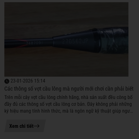
23-01-2026 15:14
Các thông số vợt cầu lông mà người mới chơi cần phải biết
Trên mỗi cây vợt cầu lông chính hãng, nhà sản xuất đều công bố
đầy đủ các thông số vợt cầu lông cơ bản. Đây không phải những
ký hiệu mang tính hình thức, mà là ngôn ngữ kỹ thuật giúp người
chơi hiểu r...
Xem chi tiết