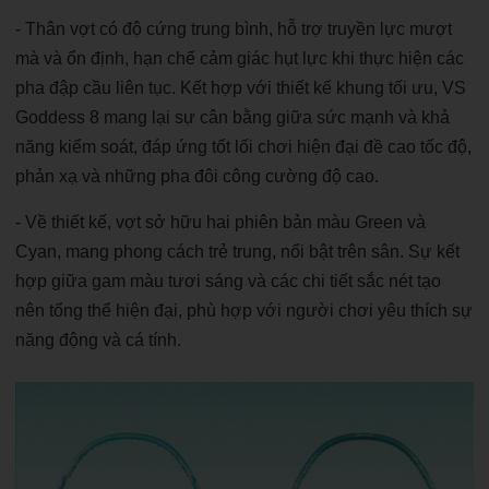
- Thân vợt có độ cứng trung bình, hỗ trợ truyền lực mượt
mà và ổn định, hạn chế cảm giác hụt lực khi thực hiện các
pha đập cầu liên tục. Kết hợp với thiết kế khung tối ưu, VS
Goddess 8 mang lại sự cân bằng giữa sức mạnh và khả
năng kiểm soát, đáp ứng tốt lối chơi hiện đại đề cao tốc độ,
phản xạ và những pha đôi công cường độ cao.
- Về thiết kế, vợt sở hữu hai phiên bản màu Green và
Cyan, mang phong cách trẻ trung, nổi bật trên sân. Sự kết
hợp giữa gam màu tươi sáng và các chi tiết sắc nét tạo
nên tổng thể hiện đại, phù hợp với người chơi yêu thích sự
năng động và cá tính.