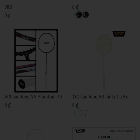
88S
0 ₫
0 ₫
Vợt cầu lông VS Phantom 70
Vợt cầu lông VS JinLi Cá Koi
0 ₫
0 ₫