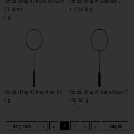
Vợt cầu lông VS K6 Kriss Sword
Vợt cầu lông VS Goddess 7
X Limited
1.150.000 ₫
0 ₫
Vợt cầu lông VS King Kong X2
Vợt cầu lông VS Nano Power 7
0 ₫
550.000 ₫
3
Trang trước
1
2
4
5
6
Trang kế