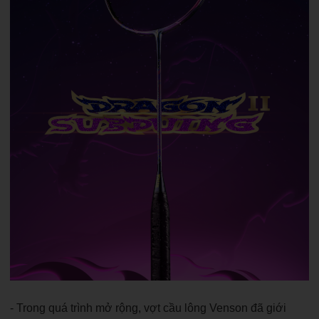
- Trong quá trình mở rộng, vợt cầu lông Venson đã giới