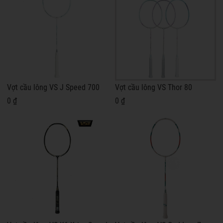
Vợt cầu lông VS J Speed 700
Vợt cầu lông VS Thor 80
0 ₫
0 ₫