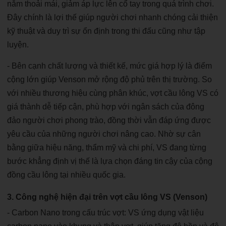
nắm thoải mái, giảm áp lực lên cổ tay trong quá trình chơi.
Đây chính là lợi thế giúp người chơi nhanh chóng cải thiện
kỹ thuật và duy trì sự ổn định trong thi đấu cũng như tập
luyện.
- Bên cạnh chất lượng và thiết kế, mức giá hợp lý là điểm
cộng lớn giúp Venson mở rộng độ phủ trên thị trường. So
với nhiều thương hiệu cùng phân khúc, vợt cầu lông VS có
giá thành dễ tiếp cận, phù hợp với ngân sách của đông
đảo người chơi phong trào, đồng thời vẫn đáp ứng được
yêu cầu của những người chơi nâng cao. Nhờ sự cân
bằng giữa hiệu năng, thẩm mỹ và chi phí, VS đang từng
bước khẳng định vị thế là lựa chọn đáng tin cậy của cộng
đồng cầu lông tại nhiều quốc gia.
3. Công nghệ hiện đại trên vợt cầu lông VS (Venson)
- Carbon Nano trong cấu trúc vợt: VS ứng dụng vật liệu