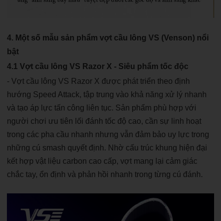
4. Một số mẫu sản phẩm vợt cầu lông VS (Venson) nổi
bật
4.1 Vợt cầu lông VS Razor X - Siêu phẩm tốc độc
- Vợt cầu lông VS Razor X được phát triển theo định
hướng Speed Attack, tập trung vào khả năng xử lý nhanh
và tạo áp lực tấn công liên tục. Sản phẩm phù hợp với
người chơi ưu tiên lối đánh tốc độ cao, cần sự linh hoạt
trong các pha cầu nhanh nhưng vẫn đảm bảo uy lực trong
những cú smash quyết định. Nhờ cấu trúc khung hiện đại
kết hợp vật liệu carbon cao cấp, vợt mang lại cảm giác
chắc tay, ổn định và phản hồi nhanh trong từng cú đánh.