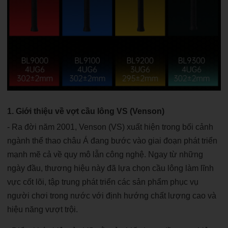
1. Giới thiệu về vợt cầu lông VS (Venson)
- Ra đời năm 2001, Venson (VS) xuất hiện trong bối cảnh
ngành thể thao châu Á đang bước vào giai đoạn phát triển
mạnh mẽ cả về quy mô lẫn công nghệ. Ngay từ những
ngày đầu, thương hiệu này đã lựa chọn cầu lông làm lĩnh
vực cốt lõi, tập trung phát triển các sản phẩm phục vụ
người chơi trong nước với định hướng chất lượng cao và
hiệu năng vượt trội.