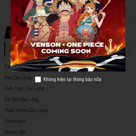
Gửi thông tin
DANH MỤC TIN TỨC
Trang chủ
Sân Cầu Lông
Không hiện lại thông báo nữa
Kiến Thức Cầu Lông
Tin Tức Cầu Lông
Thần Tượng Cầu Lông
Chính Sách
Hướng Dẫn