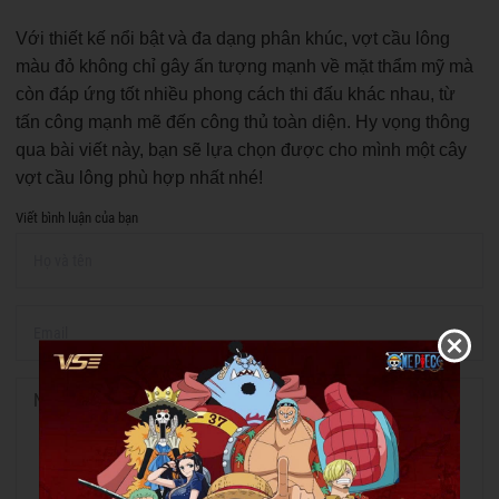
Với thiết kế nổi bật và đa dạng phân khúc, vợt cầu lông
màu đỏ không chỉ gây ấn tượng mạnh về mặt thẩm mỹ mà
còn đáp ứng tốt nhiều phong cách thi đấu khác nhau, từ
tấn công mạnh mẽ đến công thủ toàn diện. Hy vọng thông
qua bài viết này, bạn sẽ lựa chọn được cho mình một cây
vợt cầu lông phù hợp nhất nhé!
Viết bình luận của bạn