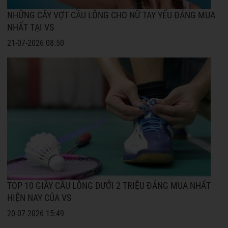
NHỮNG CÂY VỢT CẦU LÔNG CHO NỮ TAY YẾU ĐÁNG MUA
NHẤT TẠI VS
21-07-2026 08:50
TOP 10 GIÀY CẦU LÔNG DƯỚI 2 TRIỆU ĐÁNG MUA NHẤT
HIỆN NAY CỦA VS
20-07-2026 15:49