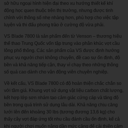
sở hữu ngoại hình hiện đại theo xu hướng thiết kế khí
động học quen thuộc trên thị trường, nhưng được tinh
chỉnh với thông số nhẹ nhàng hơn, phù hợp cho việc tập
luyện và thi đấu phong trào ở cường độ vừa phải.
VS Blade 7800 là sản phẩm đến từ Venson – thương hiệu
thể thao Trung Quốc vốn tập trung vào phân khúc vợt cầu
lông phổ thông. Các sản phẩm của VS được định hướng
phục vụ người chơi không chuyên, đề cao sự ổn định, độ
bền và khả năng tiếp cận, thay vì chạy theo những thông
số quá cao dành cho vận động viên chuyên nghiệp.
Về kết cấu, VS Blade 7800 có độ hoàn thiện chắc chắn so
với tầm giá. Khung vợt sử dụng vật liệu carbon chất lượng,
kết hợp lớp sơn nhám tạo cảm giác cứng cáp và tăng độ
bền trong quá trình sử dụng lâu dài. Khả năng chịu căng
lưới lên đến khoảng 30 lbs (tương đương 13,6 kg) cho
thấy cây vợt đáp ứng tốt nhu cầu đánh cầu ổn định, kể cả
khi người chơi muốn nâng dần mức căng để cải thiện cảm