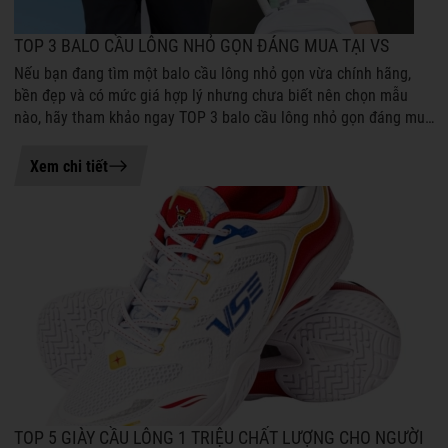
TOP 3 BALO CẦU LÔNG NHỎ GỌN ĐÁNG MUA TẠI VS
Nếu bạn đang tìm một balo cầu lông nhỏ gọn vừa chính hãng,
bền đẹp và có mức giá hợp lý nhưng chưa biết nên chọn mẫu
nào, hãy tham khảo ngay TOP 3 balo cầu lông nhỏ gọn đáng mua
tại VS dưới đây. Những...
04-08-2026 16:06
Xem chi tiết
TOP 5 GIÀY CẦU LÔNG 1 TRIỆU CHẤT LƯỢNG CHO NGƯỜI