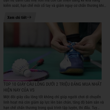
bạn nữ đánh cầu nhẹ hơn mà còn cải thiện đáng kể khả năng
kiểm soát, hạn chế mỏi cổ tay và giảm nguy cơ chấn thương khi
tập luyện hoặc thi ...
21-07-2026 08:50
Xem chi tiết
TOP 10 GIÀY CẦU LÔNG DƯỚI 2 TRIỆU ĐÁNG MUA NHẤT
HIỆN NAY CỦA VS
Một đôi giày cầu lông tốt không chỉ giúp người chơi di chuyển
linh hoạt mà còn giảm áp lực lên bàn chân, tăng độ bám sân và
hạn chế chấn thương trong quá trình tập luyện, thi đấu. Tuy