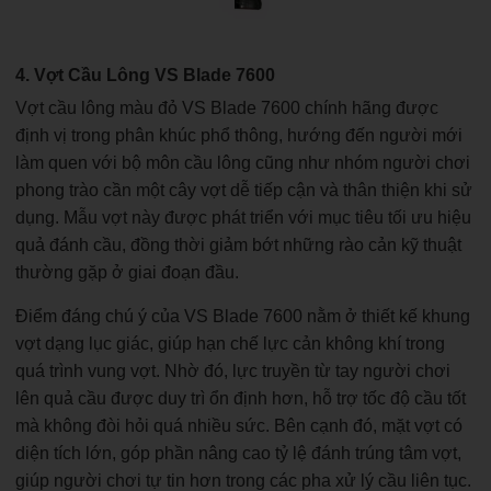
4. Vợt Cầu Lông VS Blade 7600
Vợt cầu lông màu đỏ VS Blade 7600 chính hãng được
định vị trong phân khúc phổ thông, hướng đến người mới
làm quen với bộ môn cầu lông cũng như nhóm người chơi
phong trào cần một cây vợt dễ tiếp cận và thân thiện khi sử
dụng. Mẫu vợt này được phát triển với mục tiêu tối ưu hiệu
quả đánh cầu, đồng thời giảm bớt những rào cản kỹ thuật
thường gặp ở giai đoạn đầu.
Điểm đáng chú ý của VS Blade 7600 nằm ở thiết kế khung
vợt dạng lục giác, giúp hạn chế lực cản không khí trong
quá trình vung vợt. Nhờ đó, lực truyền từ tay người chơi
lên quả cầu được duy trì ổn định hơn, hỗ trợ tốc độ cầu tốt
mà không đòi hỏi quá nhiều sức. Bên cạnh đó, mặt vợt có
diện tích lớn, góp phần nâng cao tỷ lệ đánh trúng tâm vợt,
giúp người chơi tự tin hơn trong các pha xử lý cầu liên tục.