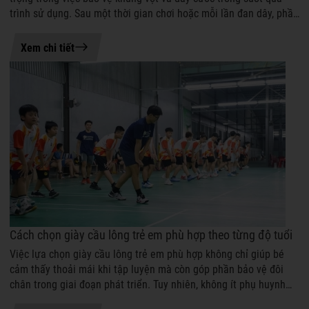
trình sử dụng. Sau một thời gian chơi hoặc mỗi lần đan dây, phần
gen có th...
07-08-2026 14:37
Xem chi tiết
Cách chọn giày cầu lông trẻ em phù hợp theo từng độ tuổi
Việc lựa chọn giày cầu lông trẻ em phù hợp không chỉ giúp bé
cảm thấy thoải mái khi tập luyện mà còn góp phần bảo vệ đôi
chân trong giai đoạn phát triển. Tuy nhiên, không ít phụ huynh
vẫn băn khoăn nê...