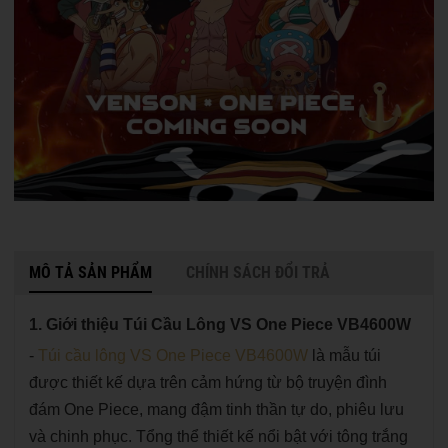
MÔ TẢ SẢN PHẨM
CHÍNH SÁCH ĐỔI TRẢ
1. Giới thiệu Túi Cầu Lông VS One Piece VB4600W
-
Túi cầu lông VS One Piece VB4600W
là mẫu túi
được thiết kế dựa trên cảm hứng từ bộ truyện đình
đám One Piece, mang đậm tinh thần tự do, phiêu lưu
và chinh phục. Tổng thể thiết kế nổi bật với tông trắng