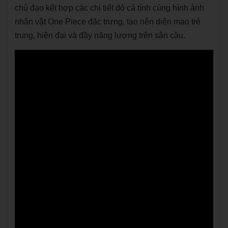
chủ đạo kết hợp các chi tiết đỏ cá tính cùng hình ảnh
nhân vật One Piece đặc trưng, tạo nên diện mạo trẻ
trung, hiện đại và đầy năng lượng trên sân cầu.