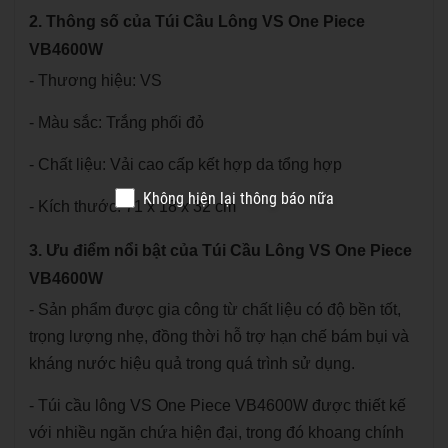
2. Thông số của Túi Cầu Lông VS One Piece
VB4600W
- Thương hiệu: VS
- Màu sắc: Trắng phối đỏ
- Chất liệu: Vải cao cấp kết hợp da tổng hợp
Không hiện lại thông báo nữa
- Kích thước: 71 x 18 x 32 cm
3. Ưu điểm nổi bật của Túi Cầu Lông VS One Piece
VB4600W
- Sản phẩm được gia công từ chất liệu có độ bền tốt,
trọng lượng nhẹ, đồng thời hỗ trợ hạn chế bám bụi và
kháng nước hiệu quả trong quá trình sử dụng.
- Túi cầu lông VS One Piece VB4600W được thiết kế
với nhiều ngăn chứa hiện đại, trong đó khoang chính