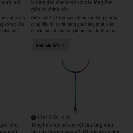
 người mới
Hướng dẫn check mã vợt cầu lông đơn
giản và chính xác
hãng, nhà sản
Giữa một thị trường cầu lông sôi động nhưng
ng số vợt cầu
cũng đầy rủi ro về hàng giả, hàng nhái, việc
ng ký hiệu
check mã vợt cầu lông không còn là thao tác
 ngữ kỹ
dành riêng cho dân chơi chuyên nghiệp mà đã
trở thành bước phòng vệ...
Xem chi tiết
23-01-2026 16:46
gười chơi
Tổng hợp một số cây vợt cầu lông màu
mua nhất
tím của thương hiệu VS bắt mắt và cá tính