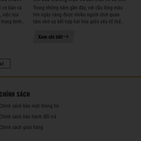
t cơ bản và
Trong những năm gần đây, vợt cầu lông màu
, việc lựa
tím ngày càng được nhiều người chơi quan
 trung bình
tâm nhờ sự kết hợp hài hòa giữa yếu tố thẩm
 quá trình
mỹ nổi bật và hiệu năng thi đấu thực tế.
Không chỉ tạo điểm nhấn cá tính ...
Xem chi tiết
 kế
CHÍNH SÁCH
Chính sách bảo mật thông tin
Chính sách bảo hành đổi trả
Chính sách giao hàng