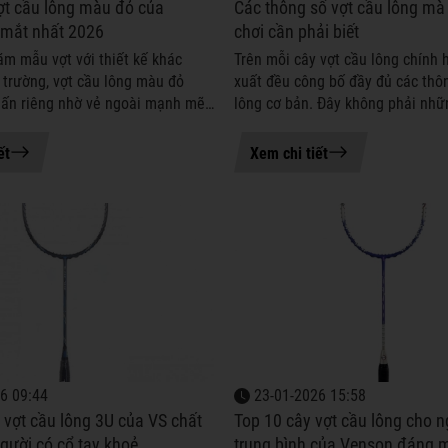
ợt cầu lông màu đỏ của
Các thông số vợt cầu lông mà
 mắt nhất 2026
chơi cần phải biết
ăm mẫu vợt với thiết kế khác
Trên mỗi cây vợt cầu lông chính 
ị trường, vợt cầu lông màu đỏ
xuất đều công bố đầy đủ các thô
 ấn riêng nhờ vẻ ngoài mạnh mẽ,
lông cơ bản. Đây không phải nhữ
àu cá tính. Trong bài viết này, hãy
mang tính hình thức, mà là ngôn
ts đi khám p...
thuật giúp người chơi hiểu r...
ết
Xem chi tiết
6 09:44
23-01-2026 15:58
 vợt cầu lông 3U của VS chất
Top 10 cây vợt cầu lông cho n
gười có cổ tay khoẻ
trung bình của Venson đáng 