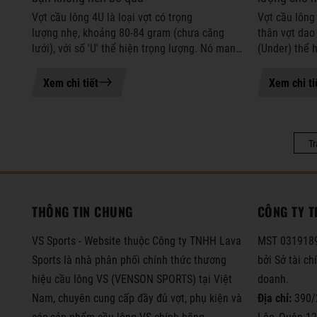
Vợt cầu lông 4U là loại vợt có trọng
Vợt cầu lông 
lượng nhẹ, khoảng 80-84 gram (chưa căng
thân vợt dao 
lưới), với số 'U' thể hiện trọng lượng. Nó mang
(Under) thể 
lại sự linh hoạt, tốc độ vung vợt nhanh, dễ
vợt càng nặn
kiểm soát và phù hợp với đa số ...
bình, mang lạ
Xem chi tiết
Xem chi ti
Tr
THÔNG TIN CHUNG
CÔNG TY T
VS Sports - Website thuộc Công ty TNHH Lava
MST 0319189
Sports là nhà phân phối chính thức thương
bởi Sở tài c
hiệu cầu lông VS (VENSON SPORTS) tại Việt
doanh.
Nam, chuyên cung cấp đầy đủ vợt, phụ kiện và
Địa chỉ:
390/