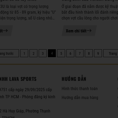
Không hiện lại thông báo nữa
2026
3U là loại vợt có trọng lượng
Ở giai đoạn đã nắm được kỹ thuậ
động từ 85 - 89 gram, ký hiệu "U"
bắt đầu hình thành lối đánh riêng
hiện trọng lượng, số U càng nhỏ
chọn vợt cầu lông cho người chơi
g. Đây là dòng vợt nặng trung
đóng vai trò rất quan trọng trong
i cảm giác ...
nâng cao hiệu suất thi đấ...
ết
Xem chi tiết
4
ang trước
1
2
3
5
6
7
8
9
Trang
NHH LAVA SPORTS
HƯỚNG DẪN
Hình thức thanh toán
751 cấp ngày 29/09/2025 cấp
hính TP HCM - Phòng đăng ký kinh
Hướng dẫn mua hàng
2 Hà Huy Giáp, Phường Thạnh