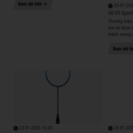
tiếp tại cửa hàng và khách đặ...
Xem chi tiết
23-01-202
Về VS Sport
Thương hiệu 
nơi nó được 
mệnh mang đ
lượng cao, đ
của người dù
Xem chi ti
23-01-2026 16:30
23-01-202