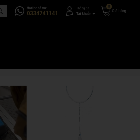
0
Hotline hỗ trợ:
Thông tin
Giỏ hàng
0334741141
Tài khoản