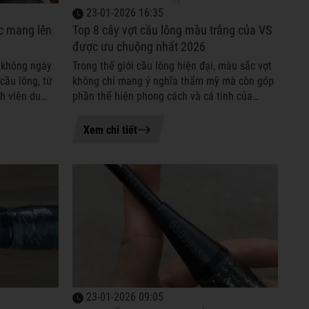
23-01-2026 16:35
ợc mang lên
Top 8 cây vợt cầu lông màu trắng của VS
được ưu chuộng nhất 2026
 không ngày
Trong thế giới cầu lông hiện đại, màu sắc vợt
cầu lông, từ
không chỉ mang ý nghĩa thẩm mỹ mà còn góp
h viên du
phần thể hiện phong cách và cá tính của
ào thường
người chơi. Vợt cầu lông màu trắng nổi bật
với vẻ ngoài tinh giản, thanh...
Xem chi tiết
23-01-2026 09:05