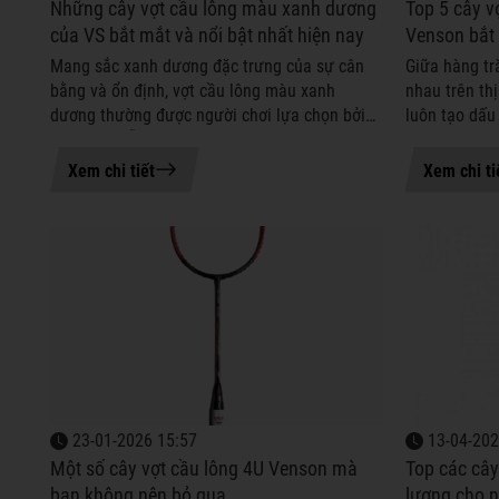
Những cây vợt cầu lông màu xanh dương
Top 5 cây v
của VS bắt mắt và nổi bật nhất hiện nay
Venson bắt
Mang sắc xanh dương đặc trưng của sự cân
Giữa hàng tr
bằng và ổn định, vợt cầu lông màu xanh
nhau trên th
dương thường được người chơi lựa chọn bởi
luôn tạo dấu
cảm giác dễ chịu ngay từ cái nhìn đầu tiên.
nổi bật và gi
Không quá rực rỡ nhưng vẫn đủ nổi ...
cùng VS Spor
Xem chi tiết
Xem chi ti
23-01-2026 15:57
13-04-202
Một số cây vợt cầu lông 4U Venson mà
Top các cây
bạn không nên bỏ qua
lượng cho n