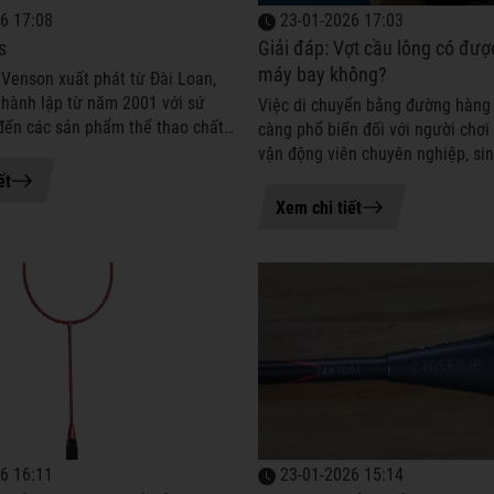
6 17:08
23-01-2026 17:03
s
Giải đáp: Vợt cầu lông có đư
máy bay không?
Venson xuất phát từ Đài Loan,
thành lập từ năm 2001 với sứ
Việc di chuyển bằng đường hàng
ến các sản phẩm thể thao chất
càng phổ biến đối với người chơi 
áp ứng nhu cầu vận động đa dạng
vận động viên chuyên nghiệp, sin
ng. Từ những ngày đầ...
học cho đến người chơi phong tr
ết
xuyên công tác. Một trong nhữ...
Xem chi tiết
6 16:11
23-01-2026 15:14