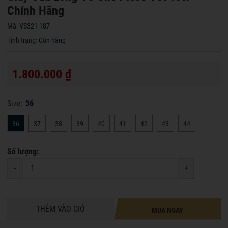
Chính Hãng
Mã:
VS321-187
Tình trạng:
Còn hàng
1.800.000 ₫
Size:
36
36
37
38
39
40
41
42
43
44
Số lượng:
-
+
THÊM VÀO GIỎ
MUA NGAY