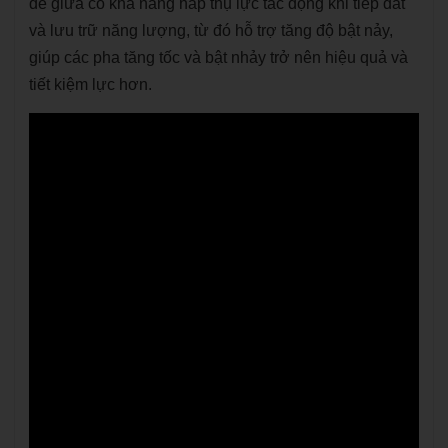
đế giữa có khả năng hấp thụ lực tác động khi tiếp đất
và lưu trữ năng lượng, từ đó hỗ trợ tăng độ bật nảy,
giúp các pha tăng tốc và bật nhảy trở nên hiệu quả và
tiết kiệm lực hơn.