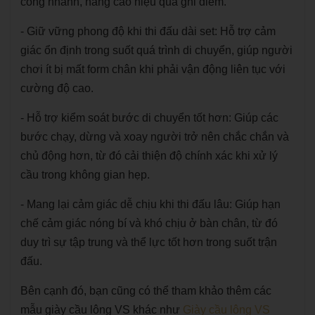
công nhanh, nâng cao hiệu quả ghi điểm.
- Giữ vững phong độ khi thi đấu dài set: Hỗ trợ cảm
giác ổn định trong suốt quá trình di chuyển, giúp người
chơi ít bị mất form chân khi phải vận động liên tục với
cường độ cao.
- Hỗ trợ kiểm soát bước di chuyển tốt hơn: Giúp các
bước chạy, dừng và xoay người trở nên chắc chắn và
chủ động hơn, từ đó cải thiện độ chính xác khi xử lý
cầu trong không gian hẹp.
- Mang lại cảm giác dễ chịu khi thi đấu lâu: Giúp hạn
chế cảm giác nóng bí và khó chịu ở bàn chân, từ đó
duy trì sự tập trung và thể lực tốt hơn trong suốt trận
đấu.
Bên cạnh đó, bạn cũng có thể tham khảo thêm các
mẫu giày cầu lông VS khác như
Giày cầu lông VS