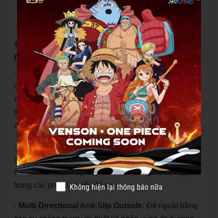
Lót giày: Đệm đàn hồi cao, trợ lực tốt
Size: 36-45
4. Công nghệ nổi bật của Giày Cầu Lông VS One
Piece VS710W
-
Breathable Lightweight Upper:
Phần thân giày
được cấu tạo từ lưới sandwich kết hợp lớp film ép
nhiệt, giúp tăng độ thoáng khí, giảm trọng lượng tổng
thể và mang lại cảm giác dễ chịu, linh hoạt khi di
chuyển liên tục trên sân.
-
Reinforced Heel Support:
Khu vực gót giày được
gia cố chắc chắn, giúp ôm sát cổ chân tốt hơn, tăng độ
ổn định khi bật nhảy, tiếp đất hoặc dừng lại đột ngột
trong các pha xử lý tốc độ cao.
Không hiện lại thông báo nữa
-
Multi-Directional Anti-Slip Outsole:
Đế ngoài bằng