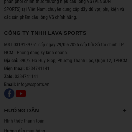
phân phối chính thức thương hiệu cầu lông VS (VENSON
SPORTS) tại Việt Nam, chuyên cung cấp đầy đủ vợt, phụ kiện và
các sản phẩm cầu lông VS chính hãng.
CÔNG TY TNHH LAVA SPORTS
MST 0319189751 cấp ngày 29/09/2025 cấp bởi Sở tài chính TP
HCM - Phòng đăng ký kinh doanh.
Địa chỉ:
390/2 Hà Huy Giáp, Phường Thạnh Lộc, Quận 12, TPHCM
Điện thoại:
0334741141
Zalo:
0334741141
Email:
info@vssports.vn
HƯỚNG DẪN
Hình thức thanh toán
Hướng dẫn mua hàng