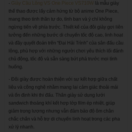
-
Giày Cầu Lông VS One Piece VS710W
là mẫu giày
thể thao được lấy cảm hứng từ bộ anime One Piece,
mang theo tinh thần tự do, tình bạn và ý chí không
ngừng tiến về phía trước. Thiết kế của đôi giày gợi liên
tưởng đến những bước di chuyển tốc độ cao, linh hoạt
và đầy quyết đoán trên “Đại Hải Trình” của sân đấu cầu
lông, phù hợp với những người chơi yêu thích lối đánh
chủ động, tốc độ và sẵn sàng bứt phá trước mọi tình
huống.
- Đôi giày được hoàn thiện với sự kết hợp giữa chất
liệu và công nghệ nhằm mang lại cảm giác thoải mái
và ổn định khi thi đấu. Thân giày sử dụng lưới
sandwich thoáng khí kết hợp lớp film ép nhiệt, giúp
giảm trọng lượng nhưng vẫn đảm bảo độ ôm chân
chắc chắn và hỗ trợ di chuyển linh hoạt trong các pha
xử lý nhanh.