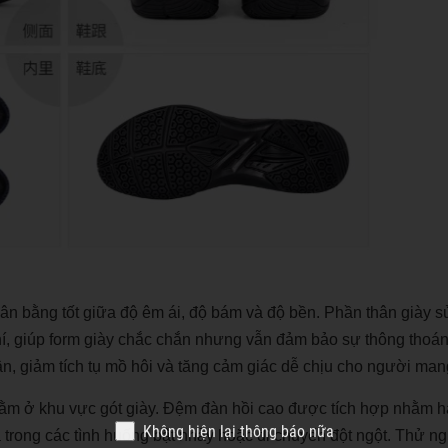
 bằng tốt giữa độ êm ái, độ bám và độ bền. Phần thân giày s
í, giúp form giày chắc chắn nhưng vẫn đảm bảo sự thông thoán
chân, giảm tích tụ mồ hôi và tăng cảm giác dễ chịu cho người man
ằm ở khu vực gót giày. Đệm đàn hồi cao được tích hợp nhằm 
Không hiện lại thông báo nữa
uả trong các tình huống bật nhảy hoặc di chuyển đột ngột. Thử n