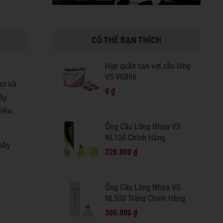
CÓ THỂ BẠN THÍCH
Hộp quấn cán vợt cầu lông
VS VG006
ào và
0 ₫
ấy
hiệu
Ống Cầu Lông Nhựa VS
NL100 Chính Hãng
hảy
220.000 ₫
Ống Cầu Lông Nhựa VS
NL500 Trắng Chính Hãng
300.000 ₫