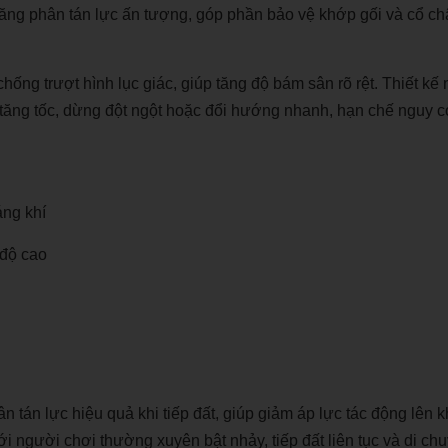
 năng phân tán lực ấn tượng, góp phần bảo vệ khớp gối và cổ c
hống trượt hình lục giác, giúp tăng độ bám sân rõ rệt. Thiết kế 
i tăng tốc, dừng đột ngột hoặc đổi hướng nhanh, hạn chế nguy 
áng khí
 độ cao
n tán lực hiệu quả khi tiếp đất, giúp giảm áp lực tác động lên 
i người chơi thường xuyên bật nhảy, tiếp đất liên tục và di ch