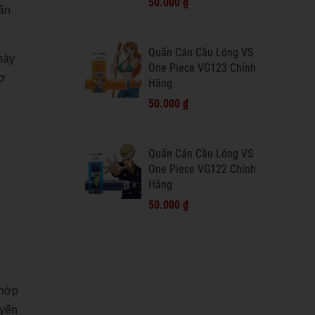
50.000 ₫
hân
Quấn Cán Cầu Lông VS
này
One Piece VG123 Chính
cơ
Hãng
50.000 ₫
Quấn Cán Cầu Lông VS
One Piece VG122 Chính
Hãng
50.000 ₫
khớp
uyển