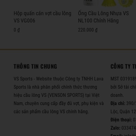
Hộp quấn cán vợt cầu lông
Ống Cầu Lông Nhựa VS
VS VG006
NL100 Chính Hãng
0 ₫
220.000 ₫
THÔNG TIN CHUNG
CÔNG TY T
VS Sports - Website thuộc Công ty TNHH Lava
MST 0319189
Sports là nhà phân phối chính thức thương
bởi Sở tài c
hiệu cầu lông VS (VENSON SPORTS) tại Việt
doanh.
Nam, chuyên cung cấp đầy đủ vợt, phụ kiện và
Địa chỉ:
390/
các sản phẩm cầu lông VS chính hãng.
Lộc, Quận 1
Điện thoại:
0
Zalo:
033474