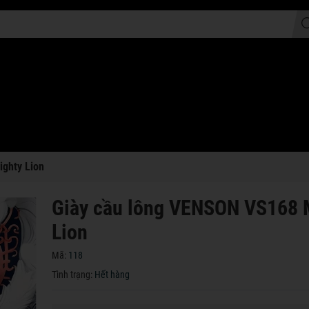
ghty Lion
Giày cầu lông VENSON VS168 
Lion
Mã:
118
Tình trạng:
Hết hàng