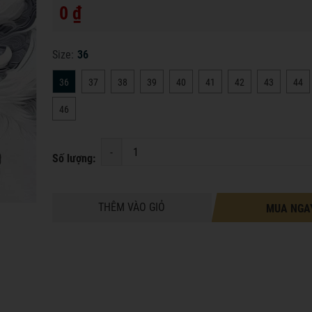
0 ₫
Size:
36
36
37
38
39
40
41
42
43
44
46
-
Số lượng:
THÊM VÀO GIỎ
MUA NGA