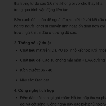
thả trứng từ độ cao 3,6 mét không bị vỡ cho thấy khả
trong quá trình vận động liên tục.
Bên cạnh đó, phần đế ngoài được thiết kế với kết cấu c
hỗ trợ người chơi di chuyển linh hoạt, ổn định hơn kh
trượt ngã khi thi đấu ở cường độ cao.
3. Thông số kỹ thuật
Chất liệu mặt trên: Da PU sợi nhỏ kết hợp lưới tho
Chất liệu đế: Cao su chống mài mòn + EVA cường
Kích thước: 36 - 46
Màu sắc: Xanh đen
4. Công nghệ tích hợp
Đệm đàn hồi cao tại gót chân: Hỗ trợ hấp thụ và phâ
gối và cột sống. Công nghệ này đặc biệt phù hợp vớ