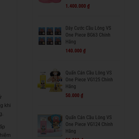
1.400.000 ₫
Dây Cước Cầu Lông VS
One Piece BG63 Chính
Hãng
140.000 ₫
Quấn Cán Cầu Lông VS
One Piece VG125 Chính
Hãng
50.000 ₫
ử
g khi
g.
Quấn Cán Cầu Lông VS
One Piece VG124 Chính
hấp
Hãng
ghiệm