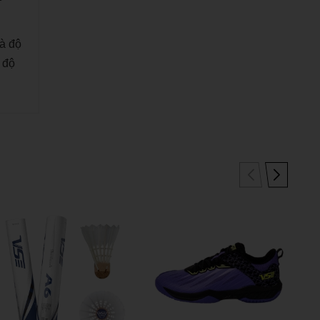
và độ
 độ