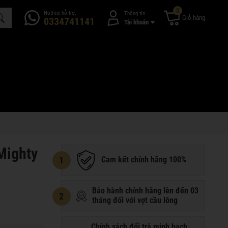
0
Hotline hỗ trợ:
Thông tin
Giỏ hàng
0334741141
Tài khoản
Mighty
1
Cam kết chính hãng 100%
Bảo hành chính hãng lên đến 03
2
tháng đối với vợt cầu lông
Chính sách đổi trả minh bạch