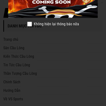
Gửi thông tin
Không hiện lại thông báo nữa
DANH MỤC TIN TỨC
Trang chủ
Sân Cầu Lông
Kiến Thức Cầu Lông
Tin Tức Cầu Lông
Thần Tượng Cầu Lông
Chính Sách
Hướng Dẫn
Về VS Sports