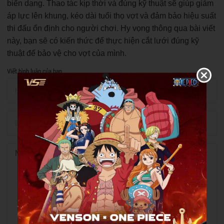
biến dạng. Thao tác kịp thời và đúng kỹ thuật sẽ giúp giảm
áp lực lên khung, kéo dài tuổi thọ vợt và đảm bảo hiệu suất
thi đấu ổn định cho người chơi. Hy vọng thông qua bài viết
này, bạn sẽ có kiến thức để thực hiện cắt lưới đúng kỹ
thuật để bảo vệ cho vợt của mình.
Viết bình luận của bạn