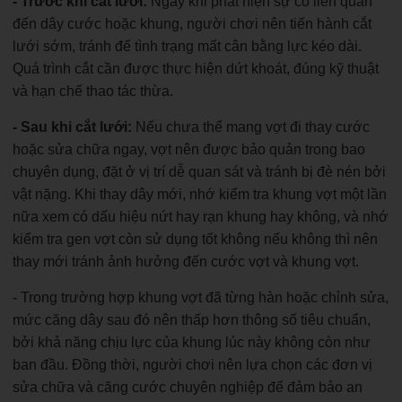
- Trước khi cắt lưới:
Ngay khi phát hiện sự cố liên quan
đến dây cước hoặc khung, người chơi nên tiến hành cắt
lưới sớm, tránh để tình trạng mất cân bằng lực kéo dài.
Quá trình cắt cần được thực hiện dứt khoát, đúng kỹ thuật
và hạn chế thao tác thừa.
- Sau khi cắt lưới:
Nếu chưa thể mang vợt đi thay cước
hoặc sửa chữa ngay, vợt nên được bảo quản trong bao
chuyên dụng, đặt ở vị trí dễ quan sát và tránh bị đè nén bởi
vật nặng. Khi thay dây mới, nhớ kiểm tra khung vợt một lần
nữa xem có dấu hiệu nứt hay rạn khung hay không, và nhớ
kiểm tra gen vợt còn sử dụng tốt không nếu không thì nên
thay mới tránh ảnh hưởng đến cước vợt và khung vợt.
- Trong trường hợp khung vợt đã từng hàn hoặc chỉnh sửa,
mức căng dây sau đó nên thấp hơn thông số tiêu chuẩn,
bởi khả năng chịu lực của khung lúc này không còn như
ban đầu. Đồng thời, người chơi nên lựa chọn các đơn vị
sửa chữa và căng cước chuyên nghiệp để đảm bảo an