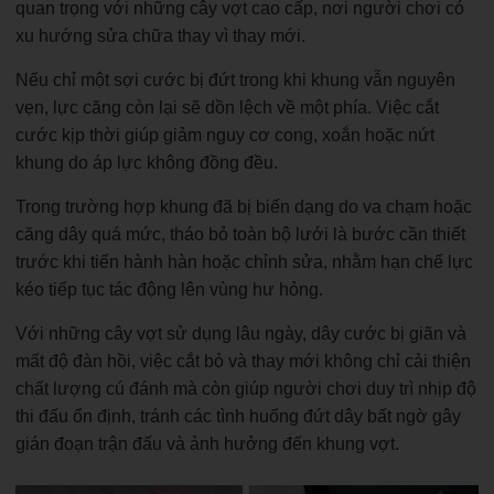
quan trọng với những cây vợt cao cấp, nơi người chơi có
xu hướng sửa chữa thay vì thay mới.
Nếu chỉ một sợi cước bị đứt trong khi khung vẫn nguyên
vẹn, lực căng còn lại sẽ dồn lệch về một phía. Việc cắt
cước kịp thời giúp giảm nguy cơ cong, xoắn hoặc nứt
khung do áp lực không đồng đều.
Trong trường hợp khung đã bị biến dạng do va chạm hoặc
căng dây quá mức, tháo bỏ toàn bộ lưới là bước cần thiết
trước khi tiến hành hàn hoặc chỉnh sửa, nhằm hạn chế lực
kéo tiếp tục tác động lên vùng hư hỏng.
Với những cây vợt sử dụng lâu ngày, dây cước bị giãn và
mất độ đàn hồi, việc cắt bỏ và thay mới không chỉ cải thiện
chất lượng cú đánh mà còn giúp người chơi duy trì nhịp độ
thi đấu ổn định, tránh các tình huống đứt dây bất ngờ gây
gián đoạn trận đấu và ảnh hưởng đến khung vợt.