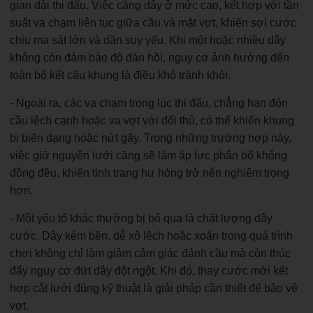
gian dài thi đấu. Việc căng dây ở mức cao, kết hợp với tần
suất va chạm liên tục giữa cầu và mặt vợt, khiến sợi cước
chịu ma sát lớn và dần suy yếu. Khi một hoặc nhiều dây
không còn đảm bảo độ đàn hồi, nguy cơ ảnh hưởng đến
toàn bộ kết cấu khung là điều khó tránh khỏi.
- Ngoài ra, các va chạm trong lúc thi đấu, chẳng hạn đón
cầu lệch cạnh hoặc va vợt với đối thủ, có thể khiến khung
bị biến dạng hoặc nứt gãy. Trong những trường hợp này,
việc giữ nguyên lưới căng sẽ làm áp lực phân bổ không
đồng đều, khiến tình trạng hư hỏng trở nên nghiêm trọng
hơn.
- Một yếu tố khác thường bị bỏ qua là chất lượng dây
cước. Dây kém bền, dễ xô lệch hoặc xoắn trong quá trình
chơi không chỉ làm giảm cảm giác đánh cầu mà còn thúc
đẩy nguy cơ đứt dây đột ngột. Khi đó, thay cước mới kết
hợp cắt lưới đúng kỹ thuật là giải pháp cần thiết để bảo vệ
vợt.