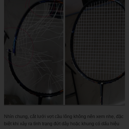
Nhìn chung, cắt lưới vợt cầu lông không nên xem nhẹ, đặc
biệt khi xảy ra tình trạng đứt dây hoặc khung có dấu hiệu