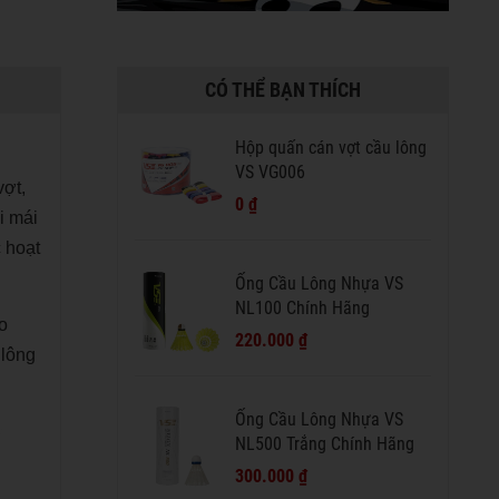
CÓ THỂ BẠN THÍCH
Hộp quấn cán vợt cầu lông
VS VG006
vợt,
0 ₫
i mái
c hoạt
Ống Cầu Lông Nhựa VS
NL100 Chính Hãng
o
220.000 ₫
 lông
Ống Cầu Lông Nhựa VS
NL500 Trắng Chính Hãng
300.000 ₫