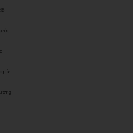
 đồ
 xước
c
ng từ
lượng