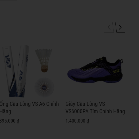
Ống Cầu Lông VS A6 Chính
Giày Cầu Lông VS
Già
Hãng
VS6000PA Tím Chính Hãng
VS
Hã
395.000 ₫
1.400.000 ₫
1.4