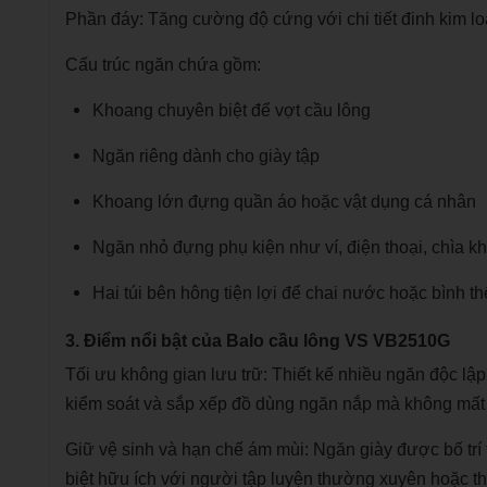
Phần đáy: Tăng cường độ cứng với chi tiết đinh kim l
Cấu trúc ngăn chứa gồm:
Khoang chuyên biệt để vợt cầu lông
Ngăn riêng dành cho giày tập
Khoang lớn đựng quần áo hoặc vật dụng cá nhân
Ngăn nhỏ đựng phụ kiện như ví, điện thoại, chìa k
Hai túi bên hông tiện lợi để chai nước hoặc bình th
3. Điểm nổi bật của Balo cầu lông VS VB2510G
Tối ưu không gian lưu trữ: Thiết kế nhiều ngăn độc l
kiểm soát và sắp xếp đồ dùng ngăn nắp mà không mất t
Giữ vệ sinh và hạn chế ám mùi: Ngăn giày được bố trí
biệt hữu ích với người tập luyện thường xuyên hoặc thi