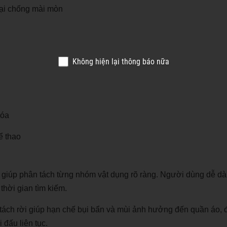
oại chống mài mòn
Không hiện lại thông báo nữa
hóa
ể thao
ập giúp phân tách từng nhóm vật dụng rõ ràng. Người dùng dễ d
hời gian tìm kiếm.
 tách rời giúp hạn chế bụi bẩn và mùi ảnh hưởng đến quần áo, 
 đấu liên tục.