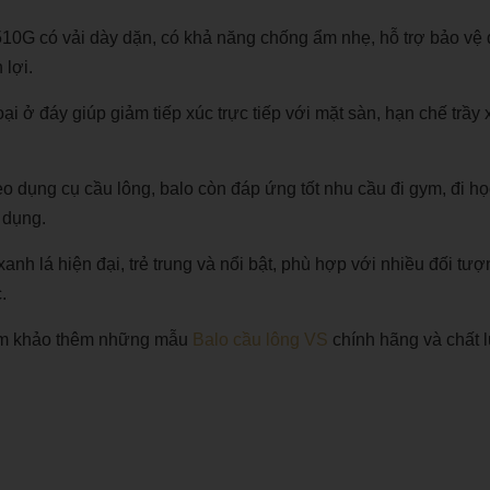
2510G có vải dày dặn, có khả năng chống ẩm nhẹ, hỗ trợ bảo vệ
 lợi.
oại ở đáy giúp giảm tiếp xúc trực tiếp với mặt sàn, hạn chế trầy
 dụng cụ cầu lông, balo còn đáp ứng tốt nhu cầu đi gym, đi họ
 dụng.
h lá hiện đại, trẻ trung và nổi bật, phù hợp với nhiều đối tượ
.
ham khảo thêm những mẫu
Balo cầu lông VS
chính hãng và chất 